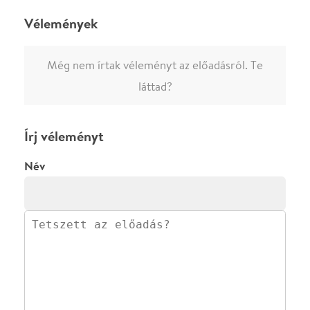
0
/
4000
Ha nem vagy belépve, vagy nem vásároltál még jegyet erre az
előadásra, akkor jóvá kell hagyjuk az írásodat, mielőtt
megjelenne.
Regisztrálj/lépj be
vagy vásárolj jegyet az
előadásra az azonnali kommenteléshez.
ELKÜLDÖM
·
·
ADATVÉDELEM
FELIRATKOZOM
KAPCSOLAT
·
·
·
·
SZÍNHÁZAINK
RÓLUNK
SAJTÓSZOBA
·
BLOG
ÁSZF
Facebookon
Instagramon
Kövess minket
&