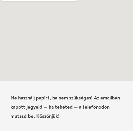
Ne használj papírt, ha nem szükséges! Az emailban
kapott jegyeid — ha teheted — a telefonodon
mutasd be. Köszönjük!
Vélemények
Még nem írtak véleményt az előadásról. Te
láttad?
Írj véleményt
Név