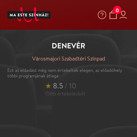
0
DENEVÉR
Városmajori Szabadtéri Színpad
Ezt az előadást még nem értekelték elegen, az előadóhely
többi programjának átlaga:
★
8.5
/ 10
1586
értékelésből