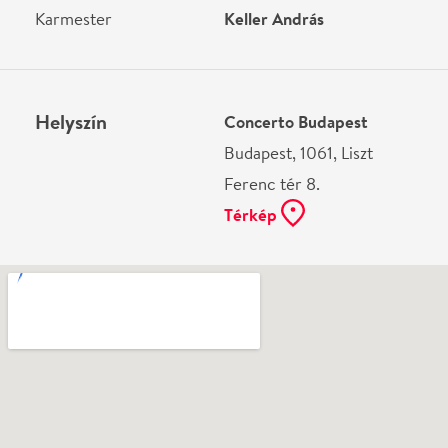
Ne használj papírt, ha nem szükséges! Az emailban
kapott jegyeid — ha teheted — a telefonodon
mutasd be. Köszönjük!
Vélemények
Még nem írtak véleményt az előadásról. Te
láttad?