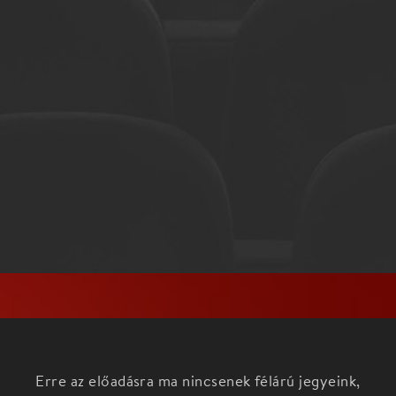
Erre az előadásra ma nincsenek félárú jegyeink,
nézd meg az aktuális darabokat a
Főoldalon!