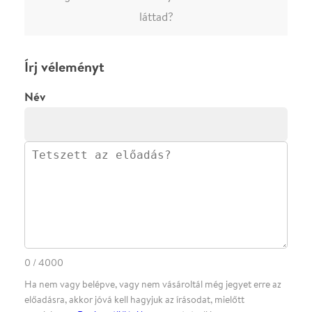
·
·
ADATVÉDELEM
FELIRATKOZOM
KAPCSOLAT
·
·
·
·
SZÍNHÁZAINK
RÓLUNK
SAJTÓSZOBA
·
BLOG
ÁSZF
Facebookon
Instagramon
Kövess minket
&