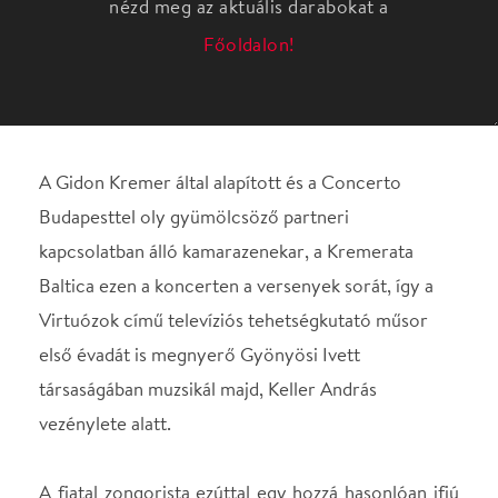
A Gidon Kremer által alapított és a Concerto
Budapesttel oly gyümölcsöző partneri
kapcsolatban álló kamarazenekar, a Kremerata
Baltica ezen a koncerten a versenyek sorát, így a
Virtuózok című televíziós tehetségkutató műsor
első évadát is megnyerő Gyönyösi Ivett
társaságában muzsikál majd, Keller András
vezénylete alatt.
A fiatal zongorista ezúttal egy hozzá hasonlóan ifjú
művész, a lengyel földtől búcsúzó 20 esztendős
Chopin 1830-ban komponált e-moll
zongoraversenyét játssza. A koncert második
részét pedig Beethoven VII. szimfóniája tölti ki: a
mű, amelyet Wagner (s utána annyi más elemző) „a
tánc apoteózisának” nevezett.
Az 1811-12-ből való A-dúr szimfónia az 1813-as