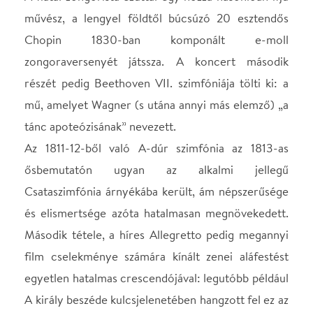
ősbemutatón ugyan az alkalmi jellegű
Csataszimfónia árnyékába került, ám népszerűsége
és elismertsége azóta hatalmasan megnövekedett.
Második tétele, a híres Allegretto pedig megannyi
film cselekménye számára kínált zenei aláfestést
egyetlen hatalmas crescendójával: legutóbb például
A király beszéde kulcsjelenetében hangzott fel ez az
inkább gyászindulót, mint táncos könnyedséget
idéző, nagyhatású muzsika.
Műsor:
Dohnányi : Symphonic minutes op.36.
Chopin: e-moll zongoraverseny (No.2, op.21)
Beethoven: VII. szimfónia, Á -dúr (op. 92.)
Közreműködik: Gyöngyösi Ivett (zongora),
Kremerata Baltica
Vezényel: Keller András