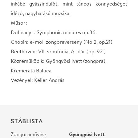
STÁBLISTA
Zongoraművész
Gyöngyösi Ivett
Karmester
Keller András
Helyszín
Concerto Budapest
Budapest, 1061, Liszt
Ferenc tér 8.
Térkép