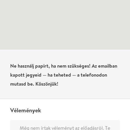
Írj véleményt
Név
0
/
4000
Ha nem vagy belépve, vagy nem vásároltál még jegyet erre az
előadásra, akkor jóvá kell hagyjuk az írásodat, mielőtt
megjelenne.
Regisztrálj/lépj be
vagy vásárolj jegyet az
előadásra az azonnali kommenteléshez.
ELKÜLDÖM