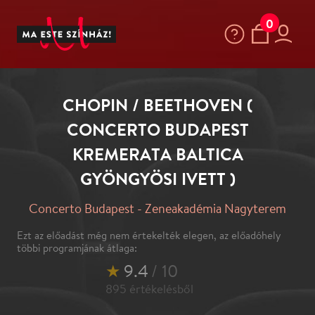
0
CHOPIN / BEETHOVEN (
CONCERTO BUDAPEST
KREMERATA BALTICA
GYÖNGYÖSI IVETT )
Concerto Budapest - Zeneakadémia Nagyterem
Ezt az előadást még nem értekelték elegen, az előadóhely
többi programjának átlaga:
★
9.4
/ 10
895
értékelésből