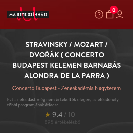
0
STRAVINSKY / MOZART /
DVOŘÁK ( CONCERTO
BUDAPEST KELEMEN BARNABÁS
ALONDRA DE LA PARRA )
Concerto Budapest - Zeneakadémia Nagyterem
Ezt az előadást még nem értekelték elegen, az előadóhely
többi programjának átlaga:
★
9.4
/ 10
895
értékelésből