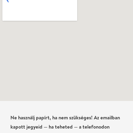
kapott jegyeid — ha teheted — a telefonodon
mutasd be. Köszönjük!
Vélemények
Még nem írtak véleményt az előadásról. Te
láttad?
Írj véleményt
Név