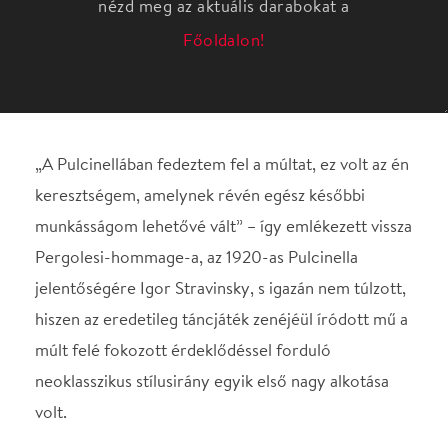
„A Pulcinellában fedeztem fel a múltat, ez volt az én
keresztségem, amelynek révén egész későbbi
munkásságom lehetővé vált” – így emlékezett vissza
Pergolesi-hommage-a, az 1920-as Pulcinella
jelentőségére Igor Stravinsky, s igazán nem túlzott,
hiszen az eredetileg táncjáték zenéjéül íródott mű a
múlt felé fokozott érdeklődéssel forduló
neoklasszikus stílusirány egyik első nagy alkotása
volt.
A romantika esztétikájával szembehelyezkedő
hegedűkoncert felhangzása nyomában a késő
romantika egyik legszebb szimfóniája, Antonin
Dvořák 1885-ből származó VII. szimfóniája zárja
majd a programot, melynek karmestere a mexikói
Alondra de la Parra lesz. A dirigensi dobogón a női
nemet képviselő 36 esztendős muzsikus 2017-től az