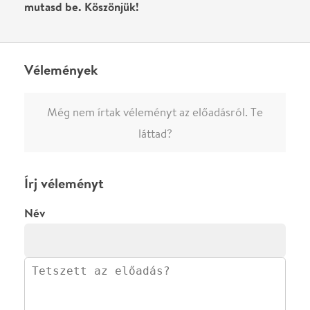
0
/
4000
Ha nem vagy belépve, vagy nem vásároltál még jegyet erre az
előadásra, akkor jóvá kell hagyjuk az írásodat, mielőtt
megjelenne.
Regisztrálj/lépj be
vagy vásárolj jegyet az
előadásra az azonnali kommenteléshez.
ELKÜLDÖM
·
·
ADATVÉDELEM
FELIRATKOZOM
KAPCSOLAT
·
·
·
·
SZÍNHÁZAINK
RÓLUNK
SAJTÓSZOBA
·
BLOG
ÁSZF
Facebookon
Instagramon
Kövess minket
&