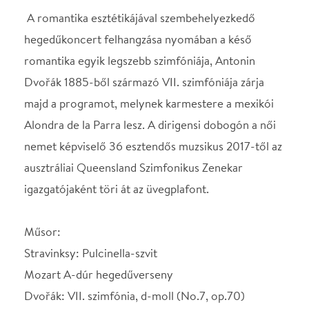
ausztráliai Queensland Szimfonikus Zenekar
igazgatójaként töri át az üvegplafont.
Műsor:
Stravinksy: Pulcinella-szvit
Mozart A-dúr hegedűverseny
Dvořák: VII. szimfónia, d-moll (No.7, op.70)
Közreműködik: Kelemen Barnabás
Vezényel: Alondra de la Parra
STÁBLISTA
Hegedűművész
Kelemen Barnabás
Helyszín
Concerto Budapest