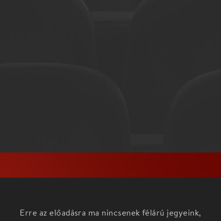
Erre az előadásra ma nincsenek félárú jegyeink,
nézd meg az aktuális darabokat a
Főoldalon!