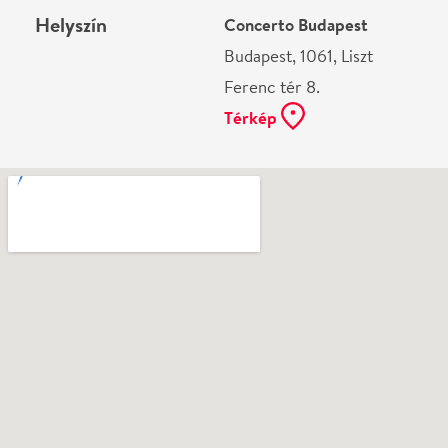
Ne használj papírt, ha nem szükséges! Az emailban
kapott jegyeid — ha teheted — a telefonodon
mutasd be. Köszönjük!
Vélemények
Még nem írtak véleményt az előadásról. Te
láttad?
Írj véleményt