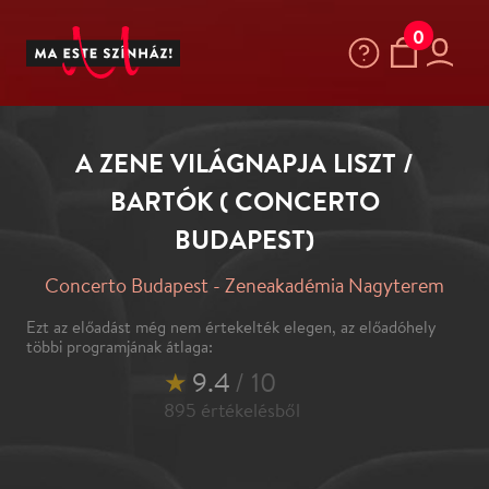
0
A ZENE VILÁGNAPJA LISZT /
BARTÓK ( CONCERTO
BUDAPEST)
Concerto Budapest - Zeneakadémia Nagyterem
Ezt az előadást még nem értekelték elegen, az előadóhely
többi programjának átlaga:
★
9.4
/ 10
895
értékelésből