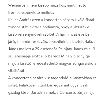
majd a Liszttől eredeztethető magyar zongoraiskola
vitalitását.
A koncertet a hazára visszagondoló pillanatokban és
sötét, halálközeli víziókban egyaránt ugyancsak
gazdag kései Bartók-remek, a Concerto zárja majd.
Műsor: Liszt: Magyar Fantázia Liszt: Haláltánc Liszt:
Esz-dúr zongoraverseny Bartók: Concerto
Közreműködik: Balázs János, Berecz
Mihály, Palojtay János zongora Vezényel: Keller
András
STÁBLISTA
Zongoraművész
Balázs János
Zongoraművész
Berecz Mihály