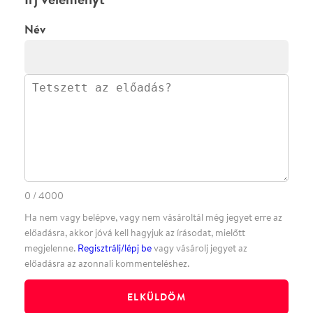
·
BLOG
ÁSZF
Facebookon
Instagramon
Kövess minket
&