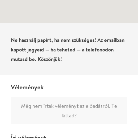
Név
0
/
4000
Ha nem vagy belépve, vagy nem vásároltál még jegyet erre az
előadásra, akkor jóvá kell hagyjuk az írásodat, mielőtt
megjelenne.
Regisztrálj/lépj be
vagy vásárolj jegyet az
előadásra az azonnali kommenteléshez.
ELKÜLDÖM
·
·
ADATVÉDELEM
FELIRATKOZOM
KAPCSOLAT
·
·
·
·
SZÍNHÁZAINK
RÓLUNK
SAJTÓSZOBA