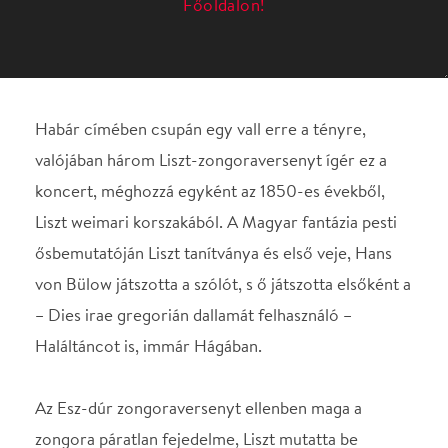
koncert, méghozzá egyként az 1850-es évekből,
Liszt weimari korszakából. A Magyar fantázia pesti
ősbemutatóján Liszt tanítványa és első veje, Hans
von Bülow játszotta a szólót, s ő játszotta elsőként a
– Dies irae gregorián dallamát felhasználó –
Haláltáncot is, immár Hágában.
Az Esz-dúr zongoraversenyt ellenben maga a
zongora páratlan fejedelme, Liszt mutatta be
Weimarban, nem kisebb muzsikus, mint Hector
Berlioz vezénylete mellett.
Keller András ezen a koncerten három kiváló fiatal
zongoristát invitál a pódiumra, hogy eljátsszák e
Liszt-versenyművek szólóit. A harmincas éveiben
járó, s immár fesztiválszervezőként is tisztelt Balázs
János mellett a 29 esztendős Palojtay János és a 19.
születésnapja előtt álló Berecz Mihály bizonyítja