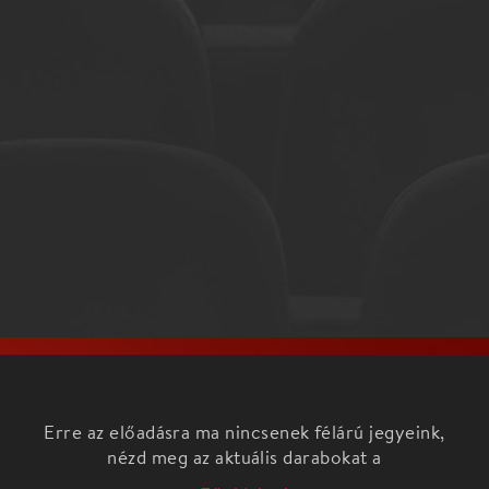
Erre az előadásra ma nincsenek félárú jegyeink,
nézd meg az aktuális darabokat a
Főoldalon!
Habár címében csupán egy vall erre a tényre,
valójában három Liszt-zongoraversenyt ígér ez a