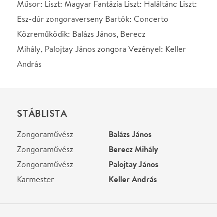
Zongoraművész
Palojtay János
Karmester
Keller András
Helyszín
Concerto Budapest
Budapest, 1061, Liszt
Ferenc tér 8.
Térkép