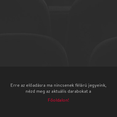
Erre az előadásra ma nincsenek félárú jegyeink,
nézd meg az aktuális darabokat a
Főoldalon!
Petőfi Sándor Úti levelek. Kerényi Frigyeshez című
művéből szerkesztette és előadja: Csadi Zoltán
A fiatal és szabadlelkű költő írásában rengeteg