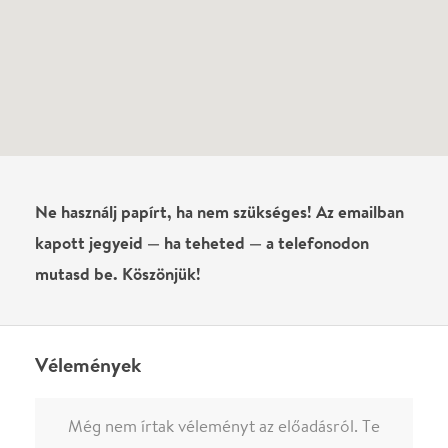
Vélemények
Még nem írtak véleményt az előadásról. Te
láttad?
Írj véleményt
Név
0
/
4000
Ha nem vagy belépve, vagy nem vásároltál még jegyet erre az