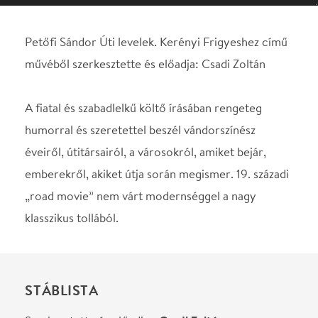
humorral és szeretettel beszél vándorszínész
éveiről, útitársairól, a városokról, amiket bejár,
emberekről, akiket útja során megismer. 19. századi
„road movie” nem várt modernséggel a nagy
klasszikus tollából.
STÁBLISTA
Szerkesztette és előadja
Csadi Zoltán
Helyszín
Ódry Színpad
Budapest, 1088, Vas utca
2/c
Térkép