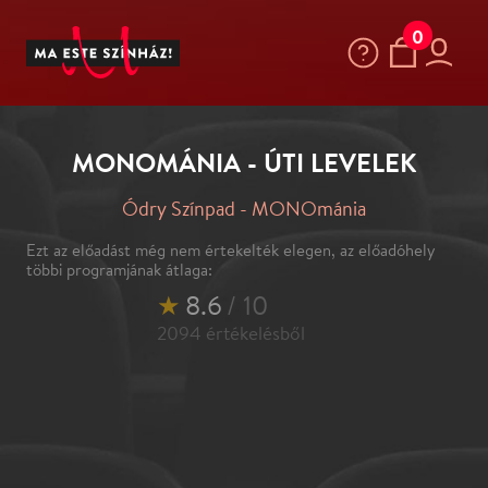
0
MONOMÁNIA - ÚTI LEVELEK
Ódry Színpad - MONOmánia
Ezt az előadást még nem értekelték elegen, az előadóhely
többi programjának átlaga:
★
8.6
/ 10
2094
értékelésből