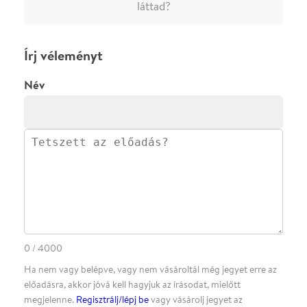
előadásra, akkor jóvá kell hagyjuk az írásodat, mielőtt
megjelenne.
Regisztrálj/lépj be
vagy vásárolj jegyet az
előadásra az azonnali kommenteléshez.
ELKÜLDÖM
·
·
ADATVÉDELEM
FELIRATKOZOM
KAPCSOLAT
·
·
·
·
SZÍNHÁZAINK
RÓLUNK
SAJTÓSZOBA
·
BLOG
ÁSZF
Facebookon
Instagramon
Kövess minket
&