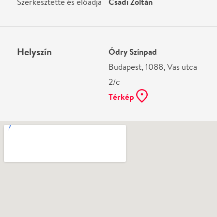
Ne használj papírt, ha nem szükséges! Az emailban
kapott jegyeid — ha teheted — a telefonodon
mutasd be. Köszönjük!