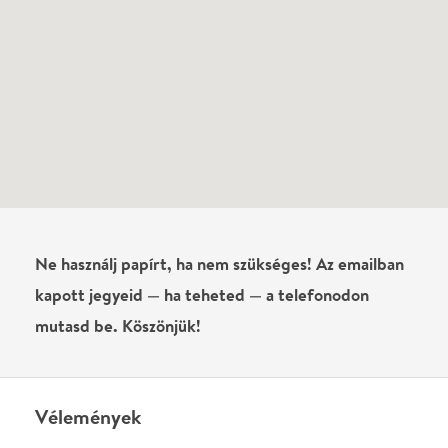
Vélemények
Még nem írtak véleményt az előadásról. Te
láttad?
Írj véleményt
Név
0
/
4000
Ha nem vagy belépve, vagy nem vásároltál még jegyet erre az
előadásra, akkor jóvá kell hagyjuk az írásodat, mielőtt