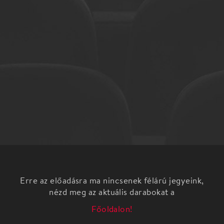
Erre az előadásra ma nincsenek félárú jegyeink,
nézd meg az aktuális darabokat a
Főoldalon!
Győri Péter: Panka és a Mumus Tetőtéri mesejáték
A házak teteje