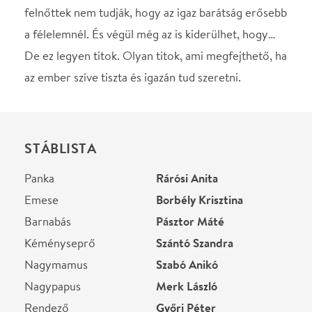
Panka
Rárósi Anita
Emese
Borbély Krisztina
Barnabás
Pásztor Máté
Kéményseprő
Szántó Szandra
Nagymamus
Szabó Anikó
Nagypapus
Merk László
Rendező
Győri Péter
Díszlet
Nemes Richárd
Helyszín
Városmajori Szabadtéri
Színpad
Budapest, 1122,
Városmajor
Térkép