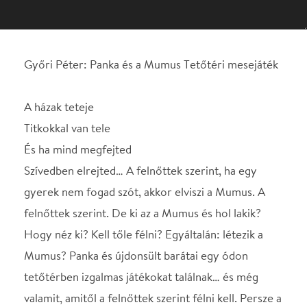
Titkokkal van tele
És ha mind megfejted
Szívedben elrejted… A felnőttek szerint, ha egy
gyerek nem fogad szót, akkor elviszi a Mumus. A
felnőttek szerint. De ki az a Mumus és hol lakik?
Hogy néz ki? Kell tőle félni? Egyáltalán: létezik a
Mumus? Panka és újdonsült barátai egy ódon
tetőtérben izgalmas játékokat találnak… és még
valamit, amitől a felnőttek szerint félni kell. Persze a
felnőttek nem tudják, hogy az igaz barátság erősebb
a félelemnél. És végül még az is kiderülhet, hogy…
De ez legyen titok. Olyan titok, ami megfejthető, ha
az ember szíve tiszta és igazán tud szeretni.
STÁBLISTA