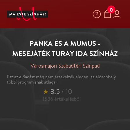
0
PANKA ÉS A MUMUS -
MESEJÁTÉK TURAY IDA SZÍNHÁZ
Városmajori Szabadtéri Színpad
Ezt az előadást még nem értekelték elegen, az előadóhely
többi programjának átlaga:
★
8.5
/ 10
1586
értékelésből