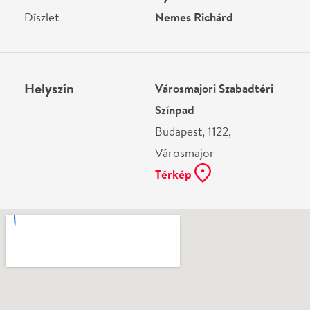
Ne használj papírt, ha nem szükséges! Az emailban
kapott jegyeid — ha teheted — a telefonodon
mutasd be. Köszönjük!