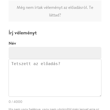
megjelenne.
Regisztrálj/lépj be
vagy vásárolj jegyet az
előadásra az azonnali kommenteléshez.
ELKÜLDÖM
·
·
ADATVÉDELEM
FELIRATKOZOM
KAPCSOLAT
·
·
·
·
SZÍNHÁZAINK
RÓLUNK
SAJTÓSZOBA
·
BLOG
ÁSZF
Facebookon
Instagramon
Kövess minket
&