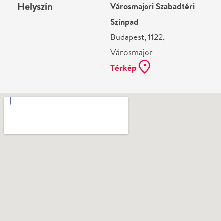
Ne használj papírt, ha nem szükséges! Az emailban
kapott jegyeid — ha teheted — a telefonodon
mutasd be. Köszönjük!
Vélemények
Még nem írtak véleményt az előadásról. Te
láttad?