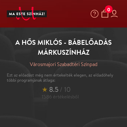
0
A HŐS MIKLÓS - BÁBELŐADÁS
MÁRKUSZÍNHÁZ
Városmajori Szabadtéri Színpad
Ezt az előadást még nem értekelték elegen, az előadóhely
többi programjának átlaga:
★
8.5
/ 10
1586
értékelésből