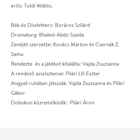
Angyali ruhában játsszák: Vajda Zsuzsanna és Pilári
Gábor
Dobokon közreműködik: Pilári Áron
Helyszín
Városmajori Szabadtéri
Színpad
Budapest, 1122,
Városmajor
Térkép