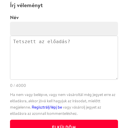
·
·
ADATVÉDELEM
FELIRATKOZOM
KAPCSOLAT
·
·
·
·
SZÍNHÁZAINK
RÓLUNK
SAJTÓSZOBA
·
BLOG
ÁSZF
Facebookon
Instagramon
Kövess minket
&