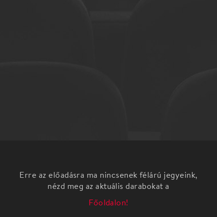
Erre az előadásra ma nincsenek félárú jegyeink,
nézd meg az aktuális darabokat a
Főoldalon!
Eposz a bábszínpadon gyerekeknek, felnőtteknek.