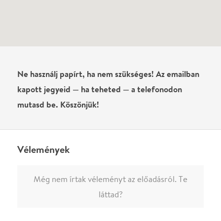
Írj véleményt
Név
0
/
4000
Ha nem vagy belépve, vagy nem vásároltál még jegyet erre az
előadásra, akkor jóvá kell hagyjuk az írásodat, mielőtt
megjelenne.
Regisztrálj/lépj be
vagy vásárolj jegyet az
előadásra az azonnali kommenteléshez.
ELKÜLDÖM