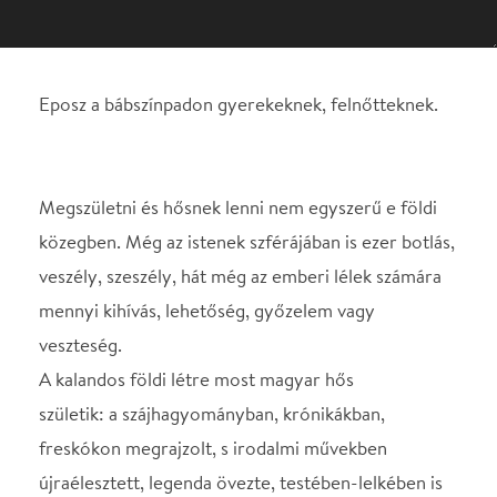
Megszületni és hősnek lenni nem egyszerű e földi
közegben. Még az istenek szférájában is ezer botlás,
veszély, szeszély, hát még az emberi lélek számára
mennyi kihívás, lehetőség, győzelem vagy
veszteség.
A kalandos földi létre most magyar hős
születik: a szájhagyományban, krónikákban,
freskókon megrajzolt, s irodalmi művekben
újraélesztett, legenda övezte, testében-lelkében is
erős: Toldi Miklós.
Báb és Díszletterv: Boráros Szilárd
Dramaturg: Khaled-Abdo Szaida
Zenéjét szerzette: Kovács Márton és Csernák Z.
Samu
Rendezte és a játékot kitalálta: Vajda Zsuzsanna
A rendező asszisztense: Pilári Lili Eszter