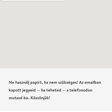
Ne használj papírt, ha nem szükséges! Az emailban
kapott jegyeid — ha teheted — a telefonodon
mutasd be. Köszönjük!
Vélemények
Még nem írtak véleményt az előadásról. Te
láttad?
Írj véleményt
Név