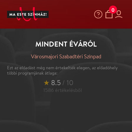
0
MINDENT ÉVÁRÓL
Városmajori Szabadtéri Színpad
Ezt az előadást még nem értekelték elegen, az előadóhely
többi programjának átlaga:
★
8.5
/ 10
1586
értékelésből