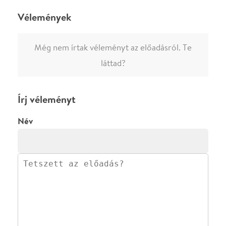
0
/
4000
Ha nem vagy belépve, vagy nem vásároltál még jegyet erre az
előadásra, akkor jóvá kell hagyjuk az írásodat, mielőtt
megjelenne.
Regisztrálj/lépj be
vagy vásárolj jegyet az
előadásra az azonnali kommenteléshez.
ELKÜLDÖM
·
·
ADATVÉDELEM
FELIRATKOZOM
KAPCSOLAT
·
·
·
·
SZÍNHÁZAINK
RÓLUNK
SAJTÓSZOBA
·
BLOG
ÁSZF
Facebookon
Instagramon
Kövess minket
&