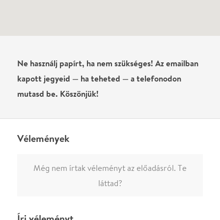
Még nem írtak véleményt az előadásról. Te
láttad?
Írj véleményt
Név
0
/
4000
Ha nem vagy belépve, vagy nem vásároltál még jegyet erre az
előadásra, akkor jóvá kell hagyjuk az írásodat, mielőtt
megjelenne.
Regisztrálj/lépj be
vagy vásárolj jegyet az
előadásra az azonnali kommenteléshez.