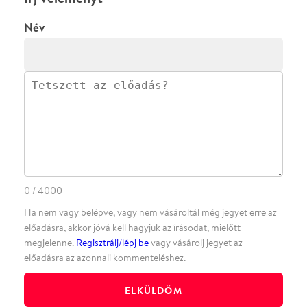
ELKÜLDÖM
·
·
ADATVÉDELEM
FELIRATKOZOM
KAPCSOLAT
·
·
·
·
SZÍNHÁZAINK
RÓLUNK
SAJTÓSZOBA
·
BLOG
ÁSZF
Facebookon
Instagramon
Kövess minket
&