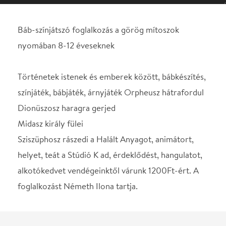
színjáték, bábjáték, árnyjáték Orpheusz hátrafordul
Dionüszosz haragra gerjed
Midasz király fülei
Sziszüphosz rászedi a Halált Anyagot, animátort,
helyet, teát a Stúdió K ad, érdeklődést, hangulatot,
alkotókedvet vendégeinktől várunk 1200Ft-ért. A
foglalkozást Németh Ilona tartja.
Helyszín
Stúdió K Színház
Budapest, 1092, Ráday
utca 32.
Térkép