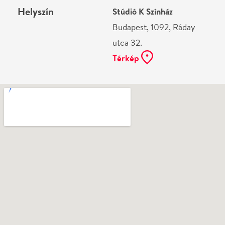
Ne használj papírt, ha nem szükséges! Az emailban
kapott jegyeid — ha teheted — a telefonodon
mutasd be. Köszönjük!
Vélemények