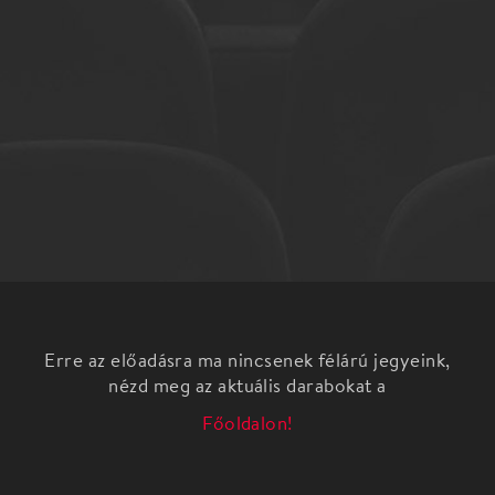
Erre az előadásra ma nincsenek félárú jegyeink,
nézd meg az aktuális darabokat a
Főoldalon!
Báb-színjátszó foglalkozás a görög mítoszok
nyomában 8-12 éveseknek
Történetek istenek és emberek között, bábkészítés,