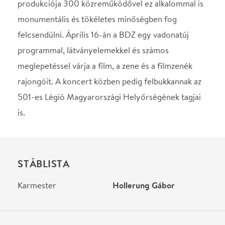
Sportaréna
Budapest, 1143, Stefánia
út 2.
Térkép