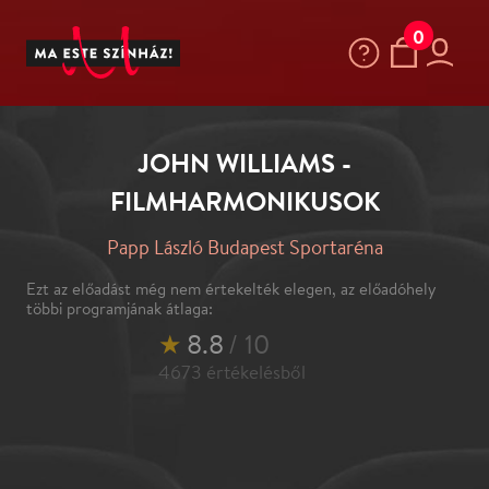
0
JOHN WILLIAMS -
FILMHARMONIKUSOK
Papp László Budapest Sportaréna
Ezt az előadást még nem értekelték elegen, az előadóhely
többi programjának átlaga:
★
8.8
/ 10
4673
értékelésből