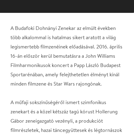
16-án először kerül bemutatásra a John Williams
Filmharmonikusok koncert a Papp László Budapest
Sportarénában, amely felejthetetlen élményt kínál
minden filmzene és Star Wars rajongónak.
A műfaji sokszínűségéről ismert szimfonikus
zenekart és a közel kétszáz tagú kórust Hollerung
Gábor zeneigazgató vezényli, a produkciót
filmrészletek, hazai táncegyüttesek és légtornászok
látványos koreográfiája kíséri. A Budafoki Dohnányi
Zenekar (BDZ) 2007-ben rendezte első filmzene
koncertjét, mellyel egy új műfajt teremtett
Magyarországon. A
John Williams
Filmharmonikusok
koncert rendkívüli élményt és
szórákozást ígér a közönség számára, ahol a Star
Wars filmzenék kapják a főszerepet. Sosem hallott
teljességben mutatják be a jól ismert és az eddig