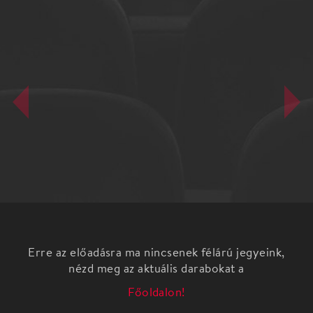
Erre az előadásra ma nincsenek félárú jegyeink,
nézd meg az aktuális darabokat a
Főoldalon!
A Budafoki Dohnányi Zenekar az elmúlt években
több alkalommal is hatalmas sikert aratott a világ
legismertebb filmzenéinek előadásával. 2016. április