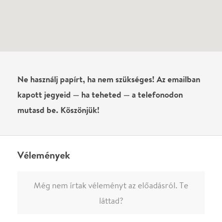
0
/
4000
Ha nem vagy belépve, vagy nem vásároltál még jegyet erre az
előadásra, akkor jóvá kell hagyjuk az írásodat, mielőtt
megjelenne.
Regisztrálj/lépj be
vagy vásárolj jegyet az
előadásra az azonnali kommenteléshez.
ELKÜLDÖM
·
·
ADATVÉDELEM
FELIRATKOZOM
KAPCSOLAT
·
·
·
·
SZÍNHÁZAINK
RÓLUNK
SAJTÓSZOBA
·
BLOG
ÁSZF
Facebookon
Instagramon
Kövess minket
&