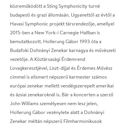
Zenekar méltán népszerű Filmharmonikusok
produkciója 300 közreműködővel ez alkalommal is
monumentális és tökéletes minőségben fog
felcsendülni. Április 16-án a BDZ egy vadonatúj
programmal, látványelemekkel és számos
meglepetéssel várja a film, a zene és a filmzenék
rajongóit. A koncert közben pedig felbukkannak az
501-es Légió Magyarországi Helyőrségének tagjai
is.
STÁBLISTA
Karmester
Hollerung Gábor
Helyszín
Papp László Budapest