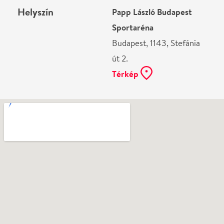
Ne használj papírt, ha nem szükséges! Az emailban
kapott jegyeid — ha teheted — a telefonodon
mutasd be. Köszönjük!
Vélemények
Még nem írtak véleményt az előadásról. Te
láttad?
Írj véleményt
Név