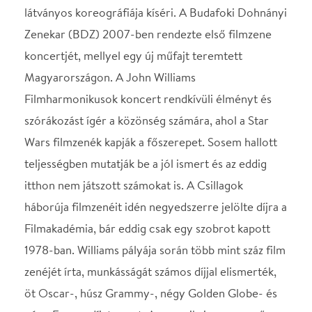
itthon nem játszott számokat is. A Csillagok
háborúja filmzenéit idén negyedszerre jelölte díjra a
Filmakadémia, bár eddig csak egy szobrot kapott
1978-ban. Williams pályája során több mint száz film
zenéjét írta, munkásságát számos díjjal elismerték,
öt Oscar-, húsz Grammy-, négy Golden Globe- és
négy Emmy-díjat nyert. Az amerikai zeneszerző
negyven éve dolgozik együtt Steven Spielberg
rendezővel, így a koncerten a közös munkásságukat
fémjelző filmek közül is felcsendülnek az ismert
dallamok. A koncerten a
Star Wars
mellett
felhangzanak az
E.T. – a földönkívüli
, az
Indiana
Jones
, a
Jurassic Park
ismert és a közönség
körében kedvelt filmzenéi, és egy-egy szám a
Harry
Potter
és a
Reszkessetek betörők
filmekből is. A
BDZ most először mutatja be a
Kapj el, ha tudsz
, a
Hook,
a
Visszatérés Sohaországba
és az Egy gésa