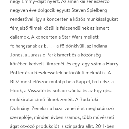
emlékiratai című filmek zenéit. A Budafoki
Dohnányi Zenekar a hazai zenei élet meghatározó
szereplője, minden évben számos, több művészeti
ágat ötvöző produkciót is színpadra állít. 2011-ben
közreműködött a Sting Symphonicity turné
budapesti és grazi állomásán. Ugyanettől az évtől a
Havasi Symphonic projekt társrendezője, amellyel
2015-ben a New York-i Carnegie Hallban is
bemutatkozott. Hollerung Gábor 1993 óta a
Budafoki Dohnányi Zenekar karnagya és művészeti
vezetője. A Köztársasági Érdemrend
Lovagkeresztjével, Liszt-díjjal és Érdemes Művész
címmel is elismert népszerű karmester számos
európai zenekar mellett vendégszerepelt amerikai
és ázsiai zenekaroknál is. Bár a koncerten a szerző
John Williams személyesen nem lesz jelen,
Hollerung Gábor vezénylete alatt a Dohnányi