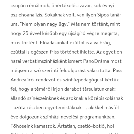
Andrea író-rendezőt és színházpedagógust kértük
fel, hogy a témáról írjon darabot társulatunknak:
állandó színészeinknek és azoknak a középiskolásnak
- azóta részben egyetemistáknak - , akikkel másfél
éve dolgozunk színházi nevelési programunkban.
Főhőseink kamaszok. Ártatlan, csetlő-botló, hol
félénk, hol kezdeményező, hol magányos nyakigláb
gyerekek. Ébredező vágyakkal, első szerelmekkel. A
szexuális felvilágosításnak szánt kiselőadásnál
persze sokkal többet tudnak a témáról, mégis
teljesen tapasztalatlanok. El-el tévednek az
érzelmek labirintusában, de nem restek újra
elindulni, s lassan mintha közelednének is
egymáshoz.Flórián tanár úr készségesen segít.
Lányoknak és fiúknak egyaránt. Hogy aztán egy-
egy kedvenccel később négyszemközt mi történik,
azt mi sem látjuk. Mondhatjuk tehát mi is: Más nem