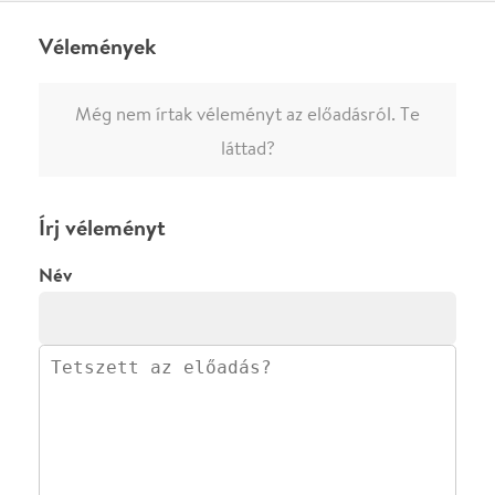
ADATVÉDELEM
FELIRATKOZOM
KAPCSOLAT
·
·
·
·
SZÍNHÁZAINK
RÓLUNK
SAJTÓSZOBA
·
BLOG
ÁSZF
Facebookon
Instagramon
Kövess minket
&