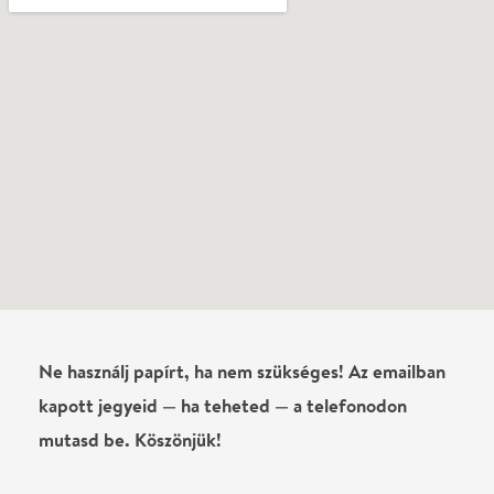
Írj véleményt
Név
0
/
4000
Ha nem vagy belépve, vagy nem vásároltál még jegyet erre az
előadásra, akkor jóvá kell hagyjuk az írásodat, mielőtt
megjelenne.
Regisztrálj/lépj be
vagy vásárolj jegyet az
előadásra az azonnali kommenteléshez.
ELKÜLDÖM
·
·