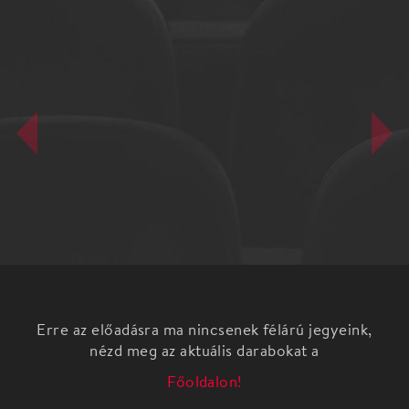
Erre az előadásra ma nincsenek félárú jegyeink,
nézd meg az aktuális darabokat a
Főoldalon!
Sipos Pál és diákjai története nyomán
"Más nem történt" - mondja a lány, akinek Sipos