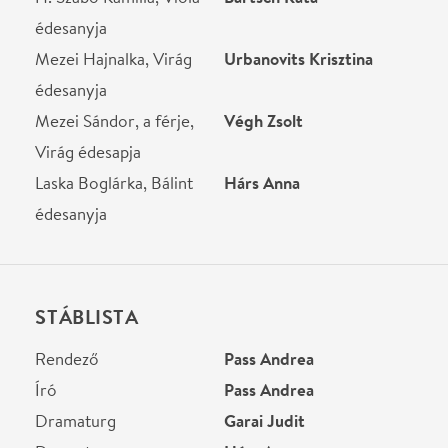
Dramaturg
Merényi Anna
Zene
Formán Bálint
Kreatív producer
Lengyel Anna
Produkciós vezető
Garai Judit
Helyszín
Átrium Film-Színház
Budapest, 1024, Margit
krt. 55.
Térkép