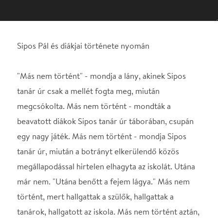
tanár úr csak a mellét fogta meg, miután
megcsókolta. Más nem történt - mondták a
beavatott diákok Sipos tanár úr táborában, csupán
egy nagy játék. Más nem történt - mondja Sipos
tanár úr, miután a botrányt elkerülendő közös
megállapodással hirtelen elhagyta az iskolát. Utána
már nem. "Utána benőtt a fejem lágya." Más nem
történt, mert hallgattak a szülők, hallgattak a
tanárok, hallgatott az iskola. Más nem történt aztán,
csupán rémálmok, önértékelési zavar, sok évnyi
pszichoanalízis. Sokaknak volt, van ilyen Sipos tanár
ura. "Nem olyan nagy ügy." Más nem történt, mint
hogy 25 évvel később egy újságíró végre megírta,
mi is történt. Előadásunkat ezúttal is a valóság,
ezúttal is egészen friss történet ihlette. Az egyetlen
hazai verbatimszínházként ismert PanoDráma most
mégsem a szó szerinti feldolgozást választotta. Pass