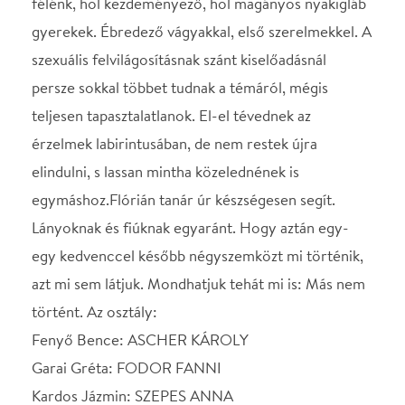
történt. Az osztály:
Fenyő Bence: ASCHER KÁROLY
Garai Gréta: FODOR FANNI
Kardos Jázmin: SZEPES ANNA
Kende Áron: LANG DÁNIEL
Kiss Rozi: BURJÁN FANNI
Laska Bálint: SZEKERES MÁTÉ
Mezei Virág: TÓTH ANGÉLA
Vogel Viola: DOMBI DIÁNA
Tóth Lili Mandula: POTOCSNI KLAUDIA A
PanoDrámáról bővebben:
https://www.facebook.com/panodramaplays
SZEREPOSZTÁS
Flórián tanár úr, fizika-
Ördög Tamás