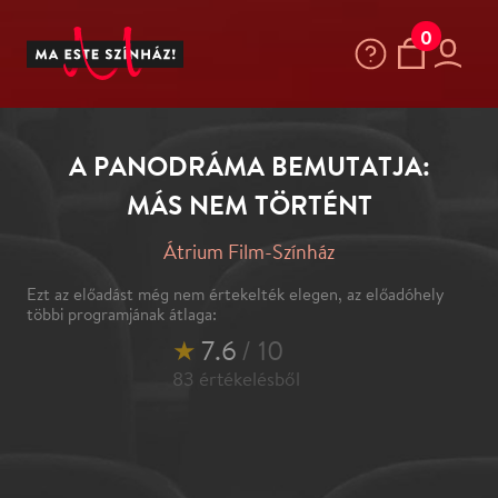
0
A PANODRÁMA BEMUTATJA:
MÁS NEM TÖRTÉNT
Átrium Film-Színház
Ezt az előadást még nem értekelték elegen, az előadóhely
többi programjának átlaga:
★
7.6
/ 10
83
értékelésből