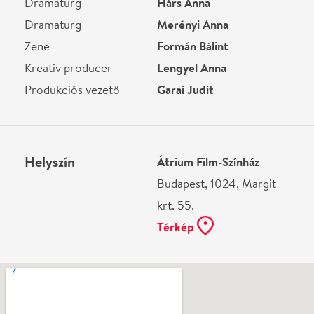
Ne használj papírt, ha nem szükséges! Az emailban
kapott jegyeid — ha teheted — a telefonodon
mutasd be. Köszönjük!
Vélemények
Még nem írtak véleményt az előadásról. Te
láttad?