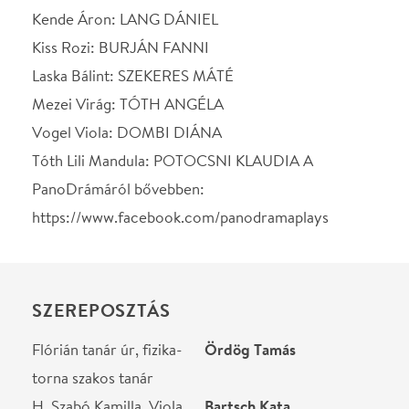
torna szakos tanár
H. Szabó Kamilla, Viola
Bartsch Kata
édesanyja
Mezei Hajnalka, Virág
Urbanovits Krisztina
édesanyja
Mezei Sándor, a férje,
Végh Zsolt
Virág édesapja
Laska Boglárka, Bálint
Hárs Anna
édesanyja
STÁBLISTA
Rendező
Pass Andrea
Író
Pass Andrea
Dramaturg
Garai Judit
Dramaturg
Hárs Anna