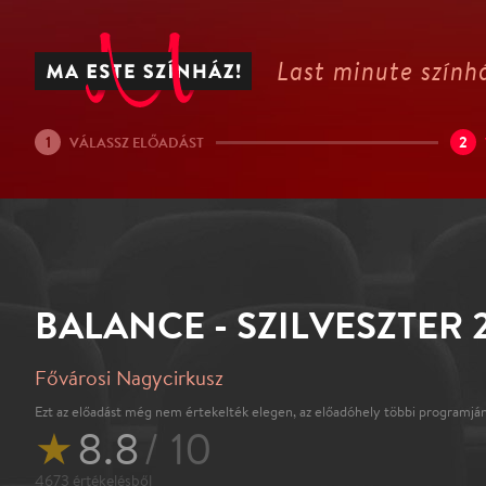
Last minute színhá
1
2
VÁLASSZ ELŐADÁST
BALANCE - SZILVESZTER 
Fővárosi Nagycirkusz
Ezt az előadást még nem értekelték elegen, az előadóhely többi programján
★
8.8
/ 10
4673
értékelésből