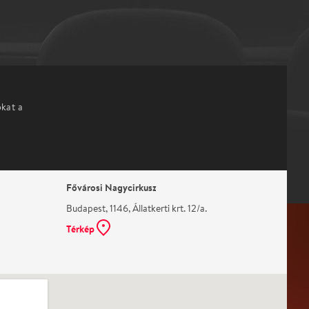
okat a
Fővárosi Nagycirkusz
Budapest, 1146, Állatkerti krt. 12/a.
Térkép