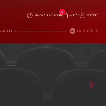
0
HOGYAN MŰKÖDIK
KOSÁR
BELÉPÉS
4
Z ADATAID
FIZESS ONLINE