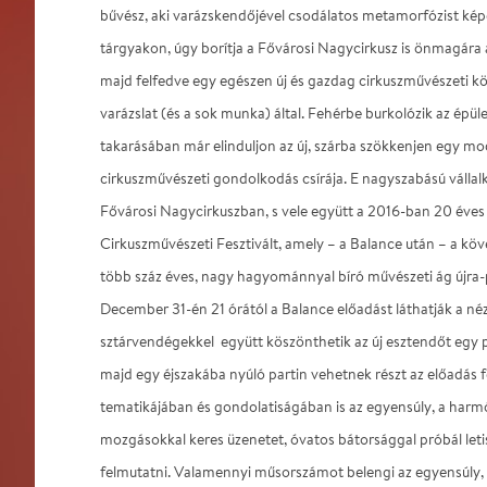
bűvész, aki varázskendőjével csodálatos metamorfózist képe
tárgyakon, úgy borítja a Fővárosi Nagycirkusz is önmagára a
majd felfedve egy egészen új és gazdag cirkuszművészeti kö
varázslat (és a sok munka) által. Fehérbe burkolózik az épüle
takarásában már elinduljon az új, szárba szökkenjen egy mo
cirkuszművészeti gondolkodás csírája. E nagyszabású vállalko
Fővárosi Nagycirkuszban, s vele együtt a 2016-ban 20 éves
Cirkuszművészeti Fesztivált, amely – a Balance után – a köv
több száz éves, nagy hagyománnyal bíró művészeti ág újra-
December 31-én 21 órától a Balance előadást láthatják a né
sztárvendégekkel együtt köszönthetik az új esztendőt egy 
majd egy éjszakába nyúló partin vehetnek részt az előadás f
tematikájában és gondolatiságában is az egyensúly, a harm
mozgásokkal keres üzenetet, óvatos bátorsággal próbál letis
felmutatni. Valamennyi műsorszámot belengi az egyensúly,