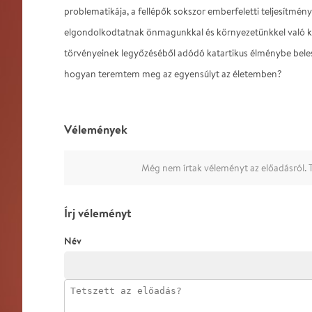
problematikája, a fellépők sokszor emberfeletti teljesítmé
elgondolkodtatnak önmagunkkal és környezetünkkel való kap
törvényeinek legyőzéséből adódó katartikus élménybe bele
hogyan teremtem meg az egyensúlyt az életemben?
Vélemények
Még nem írtak véleményt az előadásról. T
Írj véleményt
Név