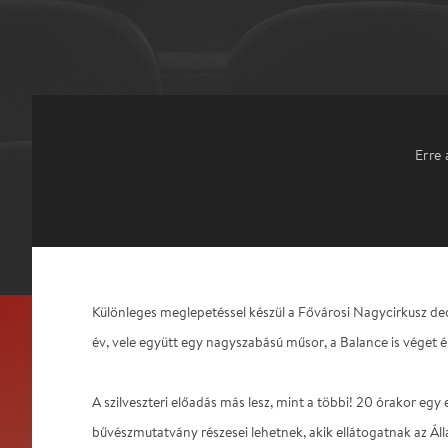
Erre 
Különleges meglepetéssel készül a Fővárosi Nagycirkusz de
év, vele együtt egy nagyszabású műsor, a Balance is véget é
A szilveszteri előadás más lesz, mint a többi! 20 órakor egy 
bűvészmutatvány részesei lehetnek, akik ellátogatnak az Álla