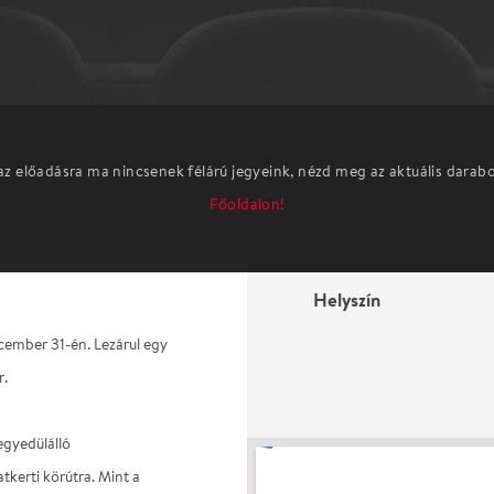
az előadásra ma nincsenek félárú jegyeink, nézd meg az aktuális darab
Főoldalon!
Helyszín
cember 31-én. Lezárul egy
r.
egyedülálló
tkerti körútra. Mint a