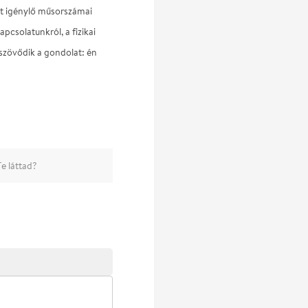
nyt igénylő műsorszámai
csolatunkról, a fizikai
szövődik a gondolat: én
e láttad?