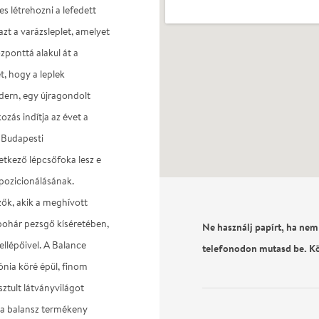
s létrehozni a lefedett
zt a varázsleplet, amelyet
zponttá alakul át a
t, hogy a leplek
dern, egy újragondolt
zás indítja az évet a
 Budapesti
etkező lépcsőfoka lesz e
pozicionálásának.
zők, akik a meghívott
pohár pezsgő kíséretében,
Ne használj papírt, ha nem
ellépőivel. A Balance
telefonodon mutasd be. K
ónia köré épül, finom
ztult látványvilágot
 a balansz termékeny