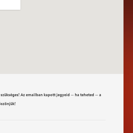
 szükséges! Az emailban kapott jegyeid — ha teheted — a
öszönjük!