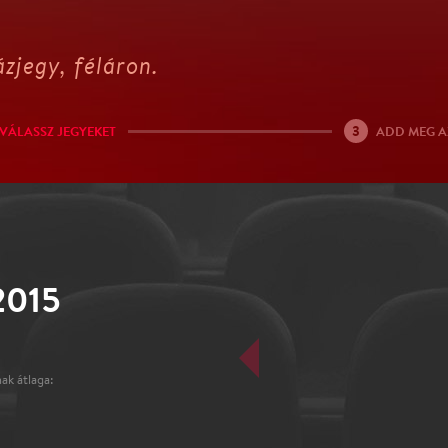
zjegy, féláron.
3
VÁLASSZ JEGYEKET
ADD MEG A
2015
ak átlaga: