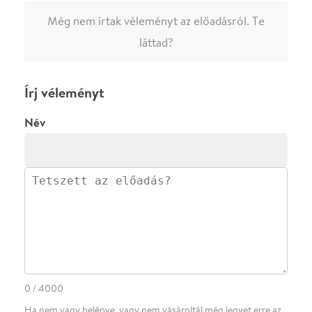
megjelenne.
Regisztrálj/lépj be
vagy vásárolj jegyet az
előadásra az azonnali kommenteléshez.
ELKÜLDÖM
·
·
ADATVÉDELEM
FELIRATKOZOM
KAPCSOLAT
·
·
·
·
SZÍNHÁZAINK
RÓLUNK
SAJTÓSZOBA
·
BLOG
ÁSZF
Facebookon
Instagramon
Kövess minket
&