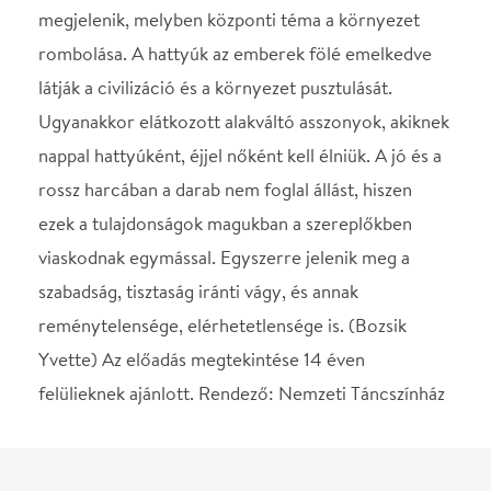
szabadság, tisztaság iránti vágy, és annak
reménytelensége, elérhetetlensége is. (Bozsik
Yvette) Az előadás megtekintése 14 éven
felülieknek ajánlott. Rendező: Nemzeti Táncszínház
STÁBLISTA
Rendező-koreográfus
Bozsik Yvette
Helyszín
MÜPA
Budapest, 1095, Komor
Marcell u. 1.
Térkép