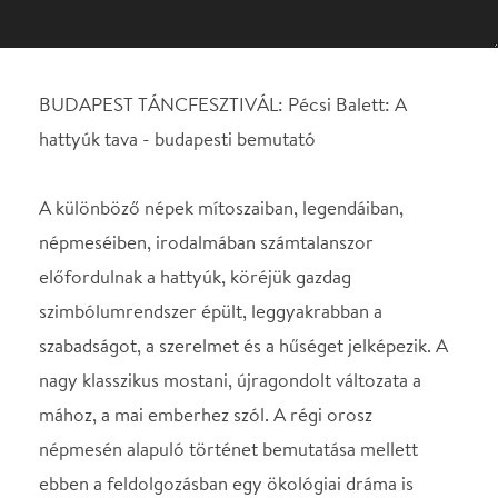
A különböző népek mítoszaiban, legendáiban,
népmeséiben, irodalmában számtalanszor
előfordulnak a hattyúk, köréjük gazdag
szimbólumrendszer épült, leggyakrabban a
szabadságot, a szerelmet és a hűséget jelképezik. A
nagy klasszikus mostani, újragondolt változata a
mához, a mai emberhez szól. A régi orosz
népmesén alapuló történet bemutatása mellett
ebben a feldolgozásban egy ökológiai dráma is
megjelenik, melyben központi téma a környezet
rombolása. A hattyúk az emberek fölé emelkedve
látják a civilizáció és a környezet pusztulását.
Ugyanakkor elátkozott alakváltó asszonyok, akiknek
nappal hattyúként, éjjel nőként kell élniük. A jó és a
rossz harcában a darab nem foglal állást, hiszen
ezek a tulajdonságok magukban a szereplőkben
viaskodnak egymással. Egyszerre jelenik meg a