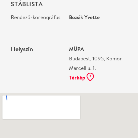
Ne használj papírt, ha nem szükséges! Az emailban
kapott jegyeid — ha teheted — a telefonodon
mutasd be. Köszönjük!