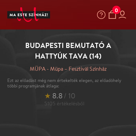
0
BUDAPESTI BEMUTATÓ A
HATTYÚK TAVA (14)
MÜPA - Müpa – Fesztivál Színház
Ezt az előadást még nem értekelték elegen, az előadóhely
többi programjának átlaga:
★
8.8
/ 10
5105
értékelésből