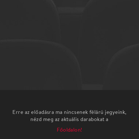
Erre az előadásra ma nincsenek félárú jegyeink,
nézd meg az aktuális darabokat a
Főoldalon!
BUDAPEST TÁNCFESZTIVÁL: Pécsi Balett: A
hattyúk tava - budapesti bemutató