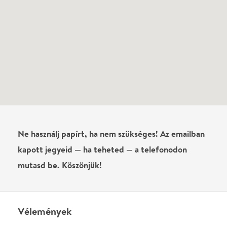
Vélemények
Még nem írtak véleményt az előadásról. Te
láttad?
Írj véleményt
Név
0
/
4000
Ha nem vagy belépve, vagy nem vásároltál még jegyet erre az
előadásra, akkor jóvá kell hagyjuk az írásodat, mielőtt