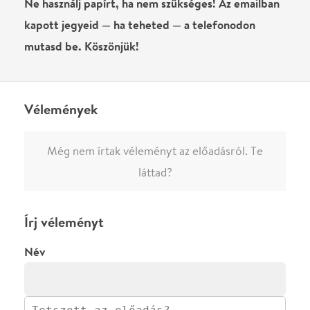
Írj véleményt
Név
0
/
4000
Ha nem vagy belépve, vagy nem vásároltál még jegyet erre az
előadásra, akkor jóvá kell hagyjuk az írásodat, mielőtt
megjelenne.
Regisztrálj/lépj be
vagy vásárolj jegyet az
előadásra az azonnali kommenteléshez.
ELKÜLDÖM
·
·
ADATVÉDELEM
FELIRATKOZOM
KAPCSOLAT