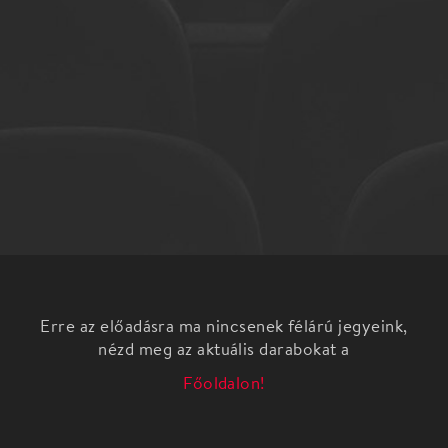
Erre az előadásra ma nincsenek félárú jegyeink,
nézd meg az aktuális darabokat a
Főoldalon!
Líra, humor, kabaré, vers, próza Karinthy, Szép
Ernő, stb. .műveiből.
Szereplők: