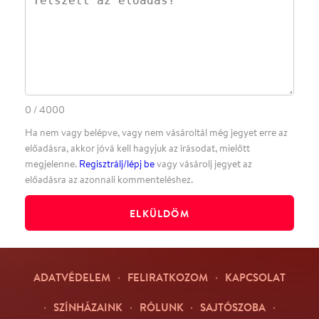
·
·
·
·
SZÍNHÁZAINK
RÓLUNK
SAJTÓSZOBA
·
BLOG
ÁSZF
Facebookon
Instagramon
Kövess minket
&