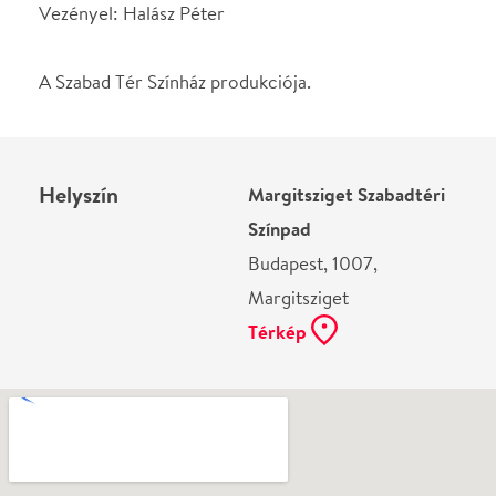
Margitsziget
Térkép
Ne használj papírt, ha nem szükséges! Az emailban