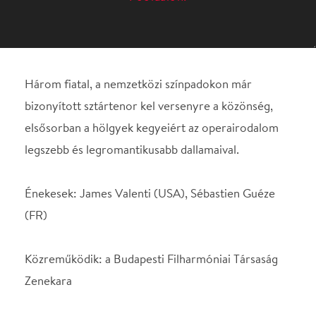
elsősorban a hölgyek kegyeiért az operairodalom
legszebb és legromantikusabb dallamaival.
Énekesek: James Valenti (USA), Sébastien Guéze
(FR)
Közreműködik: a Budapesti Filharmóniai Társaság
Zenekara
Vezényel: Halász Péter
A Szabad Tér Színház produkciója.
Helyszín
Margitsziget Szabadtéri
Színpad
Budapest, 1007,