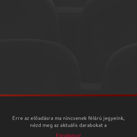
Erre az előadásra ma nincsenek félárú jegyeink,
nézd meg az aktuális darabokat a
Főoldalon!
Három fiatal, a nemzetközi színpadokon már
bizonyított sztártenor kel versenyre a közönség,