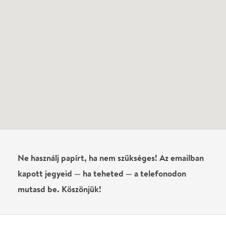
kapott jegyeid — ha teheted — a telefonodon
mutasd be. Köszönjük!
Vélemények
Zsuzsa Bakó
2016-07-22
Ki a harmadik énrkes?
Írj véleményt
Név