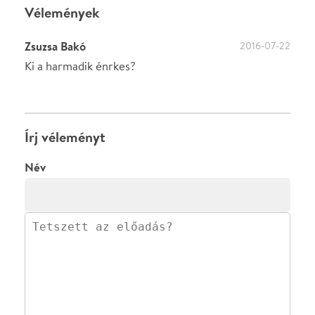
0
/
4000
Ha nem vagy belépve, vagy nem vásároltál még jegyet erre az
előadásra, akkor jóvá kell hagyjuk az írásodat, mielőtt
megjelenne.
Regisztrálj/lépj be
vagy vásárolj jegyet az
előadásra az azonnali kommenteléshez.
ELKÜLDÖM
·
·
ADATVÉDELEM
FELIRATKOZOM
KAPCSOLAT
·
·
·
·
SZÍNHÁZAINK
RÓLUNK
SAJTÓSZOBA
·
BLOG
ÁSZF
Facebookon
Instagramon
Kövess minket
&