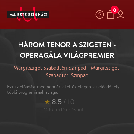
0
HÁROM TENOR A SZIGETEN -
OPERAGÁLA VILÁGPREMIER
Margitsziget Szabadtéri Színpad - Margitszigeti
Szabadtéri Színpad
Ezt az előadást még nem értekelték elegen, az előadóhely
többi programjának átlaga:
★
8.5
/ 10
1586
értékelésből