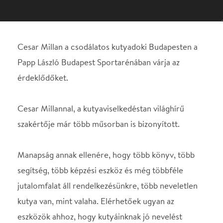
Cesar Millannal, a kutyaviselkedéstan világhírű
szakértője már több műsorban is bizonyított.
Manapság annak ellenére, hogy több könyv, több
segítség, több képzési eszköz és még többféle
jutalomfalat áll rendelkezésünkre, több neveletlen
kutya van, mint valaha. Elérhetőek ugyan az
eszközök ahhoz, hogy kutyáinknak jó nevelést
adhassunk, mégsem értjük igazán kedvenceink
természetét.
Mindamellett, hogy legtöbbünk jó szándékú és
szerető kutyatartó, a megértés hiánya sok
problémához vezethet.
Egyszerűen fogalmazva, a kutyák nem kis emberek.