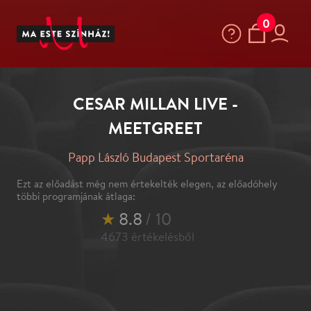
0
CESAR MILLAN LIVE -
MEETGREET
Papp László Budapest Sportaréna
Ezt az előadást még nem értekelték elegen, az előadóhely
többi programjának átlaga:
★
8.8
/ 10
4673
értékelésből