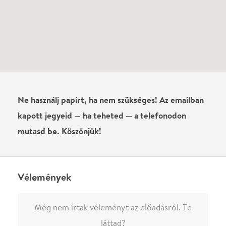
Írj véleményt
Név
0
/
4000
Ha nem vagy belépve, vagy nem vásároltál még jegyet erre az
előadásra, akkor jóvá kell hagyjuk az írásodat, mielőtt
megjelenne.
Regisztrálj/lépj be
vagy vásárolj jegyet az
előadásra az azonnali kommenteléshez.
ELKÜLDÖM