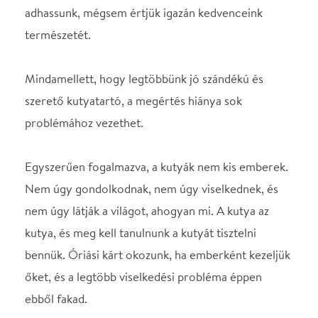
Nem úgy gondolkodnak, nem úgy viselkednek, és
nem úgy látják a világot, ahogyan mi. A kutya az
kutya, és meg kell tanulnunk a kutyát tisztelni
bennük. Óriási kárt okozunk, ha emberként kezeljük
őket, és a legtöbb viselkedési probléma éppen
ebből fakad.
Cesar Millan kutyaviselkedési szakember
segítségével a kutyánk szemével láthatjuk a világot,
és kiküszöbölhetjük a viselkedési problémákat.
A csodálatos kutyadoki című sorozat
Magyarországon is látható a National Geographic
Channelen.
César Millan Favela kutyapszichológiával foglalkozó
szakember, televíziós szereplő, előadó, a csodálatos