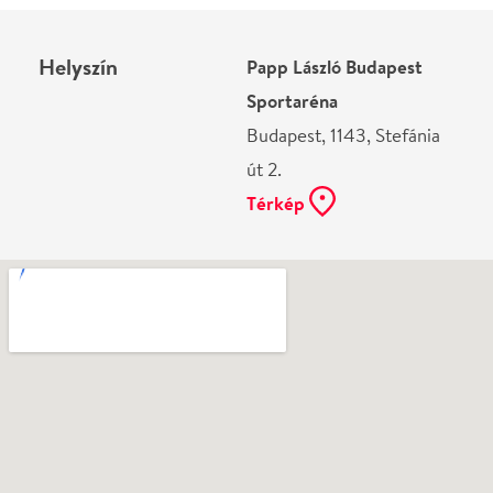
Ne használj papírt, ha nem szükséges! Az emailban
kapott jegyeid — ha teheted — a telefonodon
mutasd be. Köszönjük!
Vélemények
Még nem írtak véleményt az előadásról. Te
láttad?