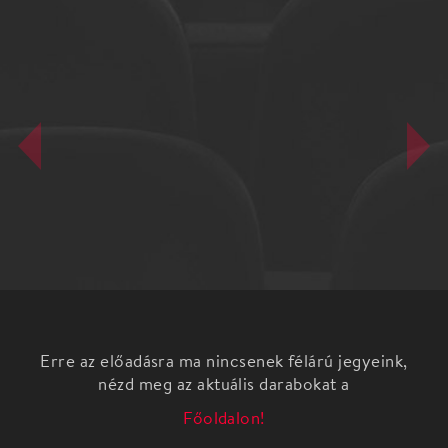
Erre az előadásra ma nincsenek félárú jegyeink,
nézd meg az aktuális darabokat a
Főoldalon!
Cesar Millan a csodálatos kutyadoki Budapesten a
Papp László Budapest Sportarénában várja az
érdeklődőket.