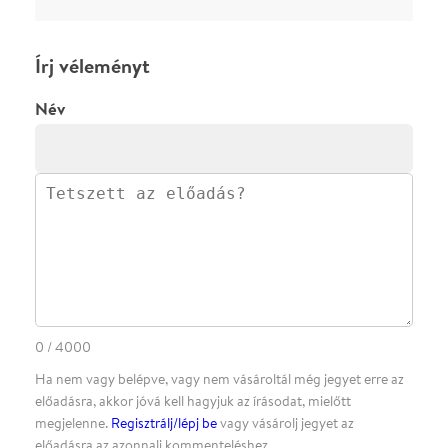
·
·
ADATVÉDELEM
FELIRATKOZOM
KAPCSOLAT
·
·
·
·
SZÍNHÁZAINK
RÓLUNK
SAJTÓSZOBA
·
BLOG
ÁSZF
Facebookon
Instagramon
Kövess minket
&