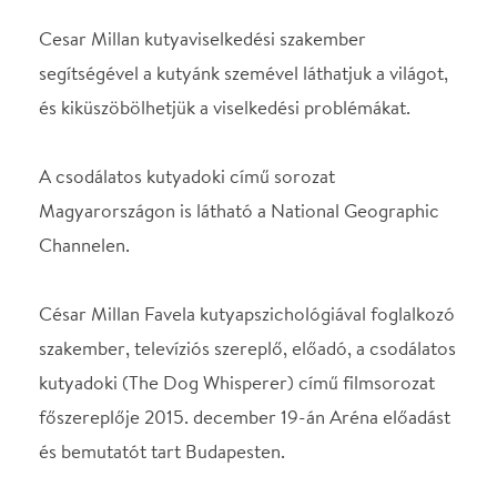
kutyadoki (The Dog Whisperer) című filmsorozat
főszereplője 2015. december 19-án Aréna előadást
és bemutatót tart Budapesten.
Helyszín
Papp László Budapest
Sportaréna
Budapest, 1143, Stefánia
út 2.
Térkép