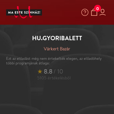
0
HU.GYORIBALETT
Várkert Bazár
Ezt az előadást még nem értekelték elegen, az előadóhely
többi programjának átlaga:
★
8.8
/ 10
5105
értékelésből