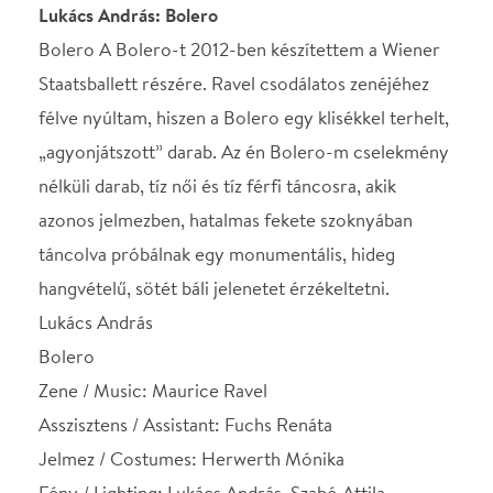
hangvételű, sötét báli jelenetet érzékeltetni.
Lukács András
Bolero
Zene / Music: Maurice Ravel
Asszisztens / Assistant: Fuchs Renáta
Jelmez / Costumes: Herwerth Mónika
Fény / Lighting: Lukács András, Szabó Attila
Koreográfus / Choreographed by Lukács András
Helyszín
Várkert Bazár
Budapest, 1013, Ybl
Miklós tér 2-6.
Térkép