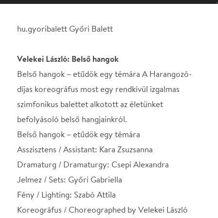
díjas koreográfus most egy rendkívül izgalmas
szimfonikus balettet alkotott az életünket
befolyásoló belső hangjainkról.
Belső hangok – etűdök egy témára
Asszisztens / Assistant: Kara Zsuzsanna
Dramaturg / Dramaturgy: Csepi Alexandra
Jelmez / Sets: Győri Gabriella
Fény / Lighting: Szabó Attila
Koreográfus / Choreographed by Velekei László
Lukács András: Bolero
Bolero A Bolero-t 2012-ben készítettem a Wiener
Staatsballett részére. Ravel csodálatos zenéjéhez
félve nyúltam, hiszen a Bolero egy klisékkel terhelt,
„agyonjátszott” darab. Az én Bolero-m cselekmény
nélküli darab, tíz női és tíz férfi táncosra, akik
azonos jelmezben, hatalmas fekete szoknyában
táncolva próbálnak egy monumentális, hideg