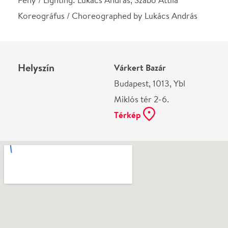
Ne használj papírt, ha nem szükséges! Az emailban
kapott jegyeid — ha teheted — a telefonodon
mutasd be. Köszönjük!
Vélemények