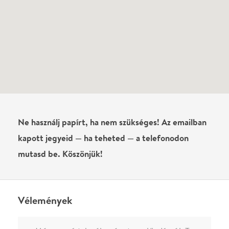
Még nem írtak véleményt az előadásról. Te
láttad?
Írj véleményt
Név
0
/
4000
Ha nem vagy belépve, vagy nem vásároltál még jegyet erre az
előadásra, akkor jóvá kell hagyjuk az írásodat, mielőtt
megjelenne.
Regisztrálj/lépj be
vagy vásárolj jegyet az