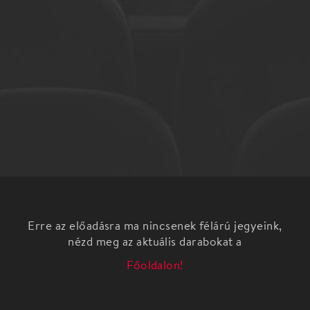
Erre az előadásra ma nincsenek félárú jegyeink,
nézd meg az aktuális darabokat a
Főoldalon!
hu.gyoribalett Győri Balett
Velekei László: Belső hangok
Belső hangok – etűdök egy témára A Harangozó-