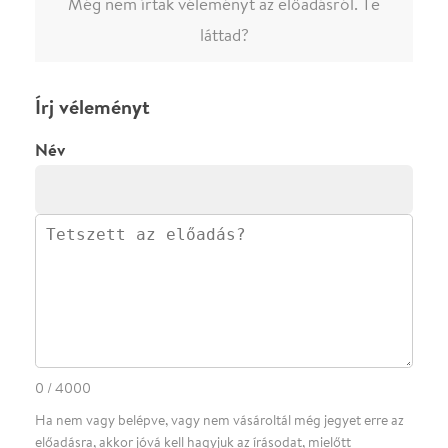
előadásra az azonnali kommenteléshez.
ELKÜLDÖM
·
·
ADATVÉDELEM
FELIRATKOZOM
KAPCSOLAT
·
·
·
·
SZÍNHÁZAINK
RÓLUNK
SAJTÓSZOBA
·
BLOG
ÁSZF
Facebookon
Instagramon
Kövess minket
&