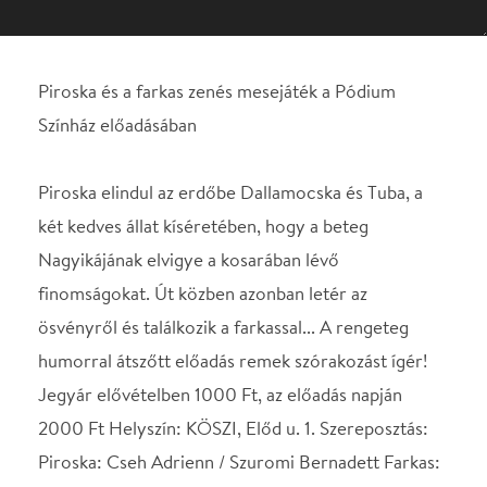
Piroska elindul az erdőbe Dallamocska és Tuba, a
két kedves állat kíséretében, hogy a beteg
Nagyikájának elvigye a kosarában lévő
finomságokat. Út közben azonban letér az
ösvényről és találkozik a farkassal... A rengeteg
humorral átszőtt előadás remek szórakozást ígér!
Jegyár elővételben 1000 Ft, az előadás napján
2000 Ft Helyszín: KÖSZI, Előd u. 1. Szereposztás:
Piroska: Cseh Adrienn / Szuromi Bernadett Farkas:
Gieler Csaba / Zsiga László Dallamocska /
Nagymama: Kis Dóra / Ternai Krisztina Tuba /
Vadász: Habány Tamás Zene: Juhász Levente
Dalszöveg: Ternai Krisztina és Juhász Levente
Díszlet: Gáliczki László Jelmez: Micskó Károly A
rendező munkatársa: Berta Ninett Írta és rendezte:
Bednai Natália