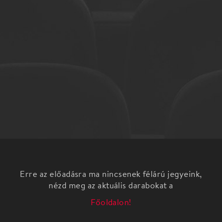
Erre az előadásra ma nincsenek félárú jegyeink,
nézd meg az aktuális darabokat a
Főoldalon!
Piroska és a farkas zenés mesejáték a Pódium
Színház előadásában