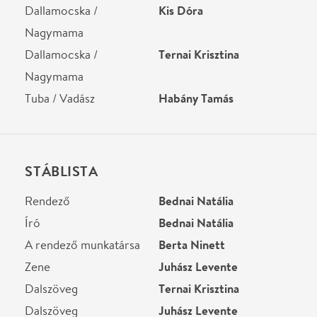
A rendező munkatársa
Berta Ninett
Zene
Juhász Levente
Dalszöveg
Ternai Krisztina
Dalszöveg
Juhász Levente
Díszlet
Gáliczki László
Jelmez
Micskó Károly
Helyszín
Kőrösi Csoma Sándor
Kőbányai Kulturális
Központ
Budapest, 1105, Előd u. 1.
Térkép