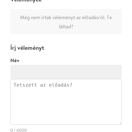
ELKÜLDÖM
·
·
ADATVÉDELEM
FELIRATKOZOM
KAPCSOLAT
·
·
·
·
SZÍNHÁZAINK
RÓLUNK
SAJTÓSZOBA
·
BLOG
ÁSZF
Facebookon
Instagramon
Kövess minket
&