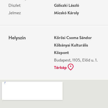
Ne használj papírt, ha nem szükséges! Az emailban
kapott jegyeid — ha teheted — a telefonodon
mutasd be. Köszönjük!
Vélemények