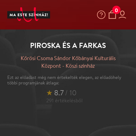
0
PIROSKA ÉS A FARKAS
Kőrösi Csoma Sándor Kőbányai Kulturális
Központ - Köszi színház
Ezt az előadást még nem értekelték elegen, az előadóhely
többi programjának átlaga:
★
8.7
/ 10
291
értékelésből