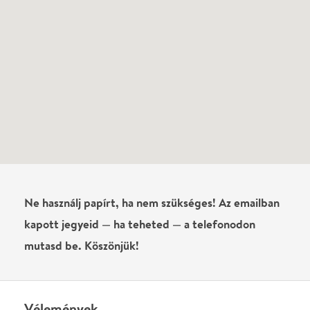
Még nem írtak véleményt az előadásról. Te
láttad?
Írj véleményt
Név
0
/
4000
Ha nem vagy belépve, vagy nem vásároltál még jegyet erre az
előadásra, akkor jóvá kell hagyjuk az írásodat, mielőtt
megjelenne.
Regisztrálj/lépj be
vagy vásárolj jegyet az
előadásra az azonnali kommenteléshez.