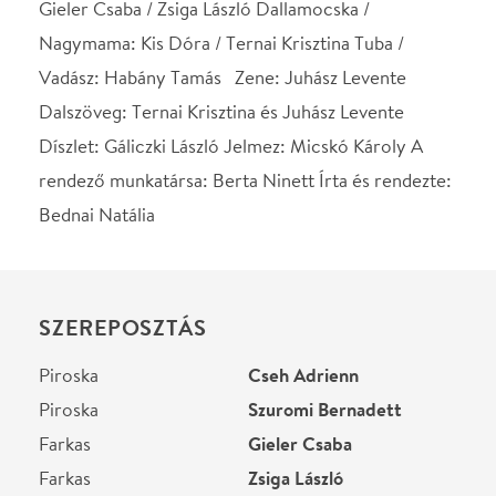
SZEREPOSZTÁS
Piroska
Cseh Adrienn
Piroska
Szuromi Bernadett
Farkas
Gieler Csaba
Farkas
Zsiga László
Dallamocska /
Kis Dóra
Nagymama
Dallamocska /
Ternai Krisztina
Nagymama
Tuba / Vadász
Habány Tamás
STÁBLISTA
Rendező
Bednai Natália
Író
Bednai Natália