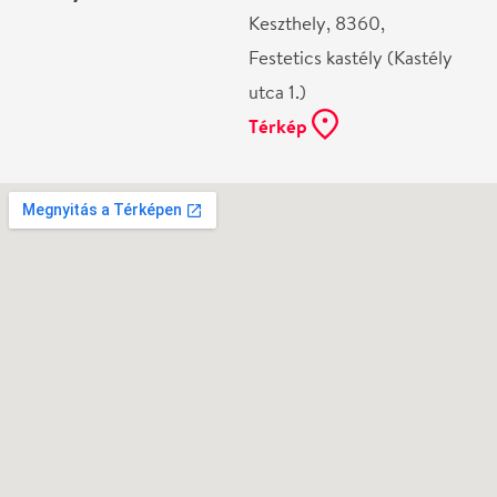
Ne használj papírt, ha nem szükséges! Az emailban
kapott jegyeid — ha teheted — a telefonodon
mutasd be. Köszönjük!
Vélemények
Még nem írtak véleményt az előadásról. Te
láttad?