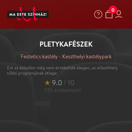
0
PLETYKAFÉSZEK
Festetics kastély - Keszthelyi kastélypark
Ezt az előadást még nem értekelték elegen, az előadóhely
többi programjának átlaga:
★
9.0
/ 10
735
értékelésből