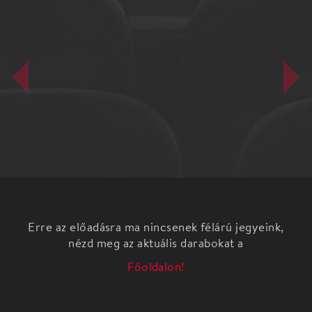
Erre az előadásra ma nincsenek félárú jegyeink,
nézd meg az aktuális darabokat a
Főoldalon!
Neil Simon: Pletykafészek Bohózat Az előadás
időtartama: 2 óra 30 perc, egy szünettel
“Minek az embernek ellenség, ha vannak barátai?” –