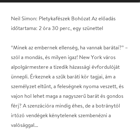
szól a mondás, és milyen igaz! New York város
alpolgármestere a tizedik házassági évfordulóját
ünnepli. Érkeznek a szűk baráti kör tagjai, ám a
személyzet eltűnt, a feleségnek nyoma veszett, és
vajon hol lehet maga a nagyszerű barát és gondos
férj? A szenzációra mindig éhes, de a botránytól
irtózó vendégek kénytelenek szembenézni a
valósággal...
SZEREPOSZTÁS
Főszereplő
Rudolf Péter
Főszereplő
Básti Juli
Főszereplő
Liptai Claudia
Főszereplő
Scherer Péter