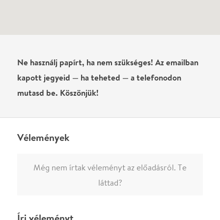
Írj véleményt
Név
0
/
4000
Ha nem vagy belépve, vagy nem vásároltál még jegyet erre az
előadásra, akkor jóvá kell hagyjuk az írásodat, mielőtt
megjelenne.
Regisztrálj/lépj be
vagy vásárolj jegyet az
előadásra az azonnali kommenteléshez.
ELKÜLDÖM