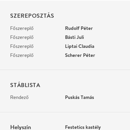
STÁBLISTA
Rendező
Puskás Tamás
Helyszín
Festetics kastély
Keszthely, 8360,
Festetics kastély (Kastély
utca 1.)
Térkép