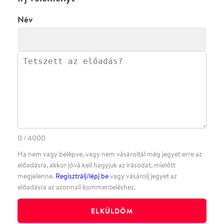
·
·
ADATVÉDELEM
FELIRATKOZOM
KAPCSOLAT
·
·
·
·
SZÍNHÁZAINK
RÓLUNK
SAJTÓSZOBA
·
BLOG
ÁSZF
Facebookon
Instagramon
Kövess minket
&