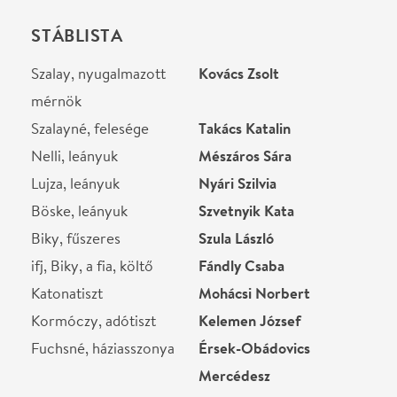
Katonatiszt
Mohácsi Norbert
Kormóczy, adótiszt
Kelemen József
Fuchsné, háziasszonya
Érsek-Obádovics
Mercédesz
Kocsárd, temetkezési
Nyári Oszkár
vállalkozó
Postás
Szvath Tamás
Rendező
Guelmino Sándor
Díszlet
Csík György
Jelmez
Kárpáti Enikő
Súgó
Kirsch Veronika
Ügyelő
Bors Gyula
Segédrendező
Csordás Bernadett
Helyszín
Csiky Gergely Színház
Kaposvár, 7400, Rákóczi