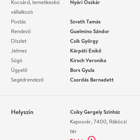
tér
Térkép
Ne használj papírt, ha nem szükséges! Az emailban