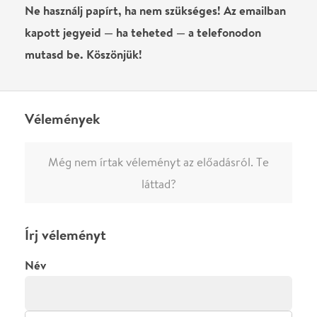
0
/
4000
Ha nem vagy belépve, vagy nem vásároltál még jegyet erre az
előadásra, akkor jóvá kell hagyjuk az írásodat, mielőtt
megjelenne.
Regisztrálj/lépj be
vagy vásárolj jegyet az
előadásra az azonnali kommenteléshez.
ELKÜLDÖM
·
·
ADATVÉDELEM
FELIRATKOZOM
KAPCSOLAT
·
·
·
·
SZÍNHÁZAINK
RÓLUNK
SAJTÓSZOBA
·
BLOG
ÁSZF
Facebookon
Instagramon
Kövess minket
&