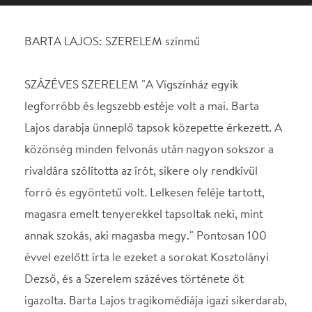
Lajos darabja ünneplő tapsok közepette érkezett. A
közönség minden felvonás után nagyon sokszor a
rivaldára szólította az írót, sikere oly rendkívül
forró és egyöntetű volt. Lelkesen feléje tartott,
magasra emelt tenyerekkel tapsoltak neki, mint
annak szokás, aki magasba megy." Pontosan 100
évvel ezelőtt írta le ezeket a sorokat Kosztolányi
Dezső, és a Szerelem százéves története őt
igazolta. Barta Lajos tragikomédiája igazi sikerdarab,
színházaink gyakorta emelik le a polcról a művet,
amikor színészeiknek pompás szerepeket,
nézőiknek egyszerre fájdalmas és mulatságos mesét
kínálnak. Ez a magyar kisvárosba költöztetett
groteszk Három nővér a Szalkay család három
lányának örök várakozásáról, olyan-amilyen
vőlegényekért folytatott, szomorúan szánalmas
versengéséről szól. A lányok fehér lovon