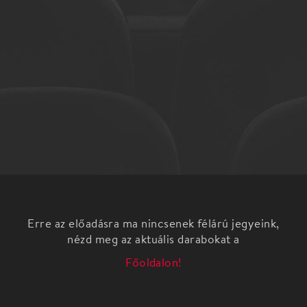
Erre az előadásra ma nincsenek félárú jegyeink,
nézd meg az aktuális darabokat a
Főoldalon!
BARTA LAJOS: SZERELEM színmű
SZÁZÉVES SZERELEM "A Vígszínház egyik
legforróbb és legszebb estéje volt a mai. Barta