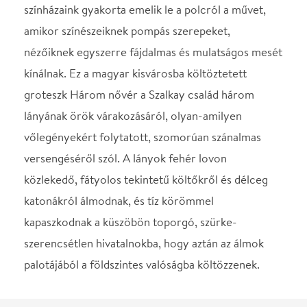
közlekedő, fátyolos tekintetű költőkről és délceg
katonákról álmodnak, és tíz körömmel
kapaszkodnak a küszöbön toporgó, szürke-
szerencsétlen hivatalnokba, hogy aztán az álmok
palotájából a földszintes valóságba költözzenek.
STÁBLISTA
Szalay, nyugalmazott
Kovács Zsolt
mérnök
Szalayné, felesége
Takács Katalin
Nelli, leányuk
Mészáros Sára
Lujza, leányuk
Nyári Szilvia
Böske, leányuk
Szvetnyik Kata
Biky, fűszeres
Szula László
ifj, Biky, a fia, költő
Fándly Csaba