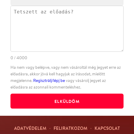
·
·
ADATVÉDELEM
FELIRATKOZOM
KAPCSOLAT
·
·
·
·
SZÍNHÁZAINK
RÓLUNK
SAJTÓSZOBA
·
BLOG
ÁSZF
Facebookon
Instagramon
Kövess minket
&