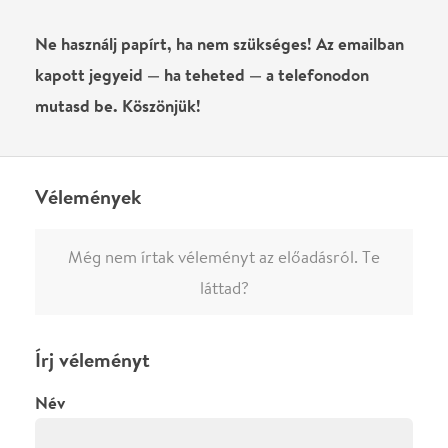
Írj véleményt
Név
0
/
4000
Ha nem vagy belépve, vagy nem vásároltál még jegyet erre az
előadásra, akkor jóvá kell hagyjuk az írásodat, mielőtt
megjelenne.
Regisztrálj/lépj be
vagy vásárolj jegyet az
előadásra az azonnali kommenteléshez.
ELKÜLDÖM