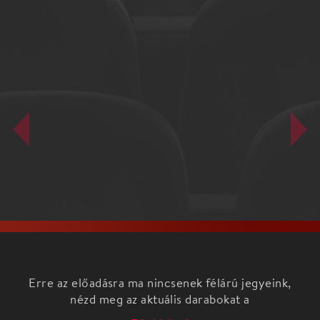
Erre az előadásra ma nincsenek félárú jegyeink,
nézd meg az aktuális darabokat a
Főoldalon!
Szabadtéri zúzda a Trackben!!! Slipknot tribute
(Slipchaos)+Metallica tribute (Scary Guyz)