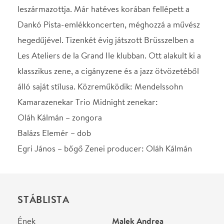
Balázs Elemér – dob
Egri János – bőgő Zenei producer: Oláh Kálmán
STÁBLISTA
Ének
Malek Andrea
Zenei producer
Oláh Kálmán
Helyszín
Városmajori Szabadtéri
Színpad
Budapest, 1122,
Városmajor
Térkép