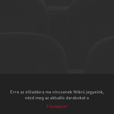
Erre az előadásra ma nincsenek félárú jegyeink,
nézd meg az aktuális darabokat a
Főoldalon!
Az est folyamán Michel Legrand legszebb dalai
hangzanak el Malek Andrea előadóművész-énekes
és Roby Lakatos hegedűművész előadásában.