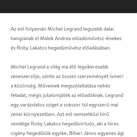
Michel Legrand a világ ma élő legsikeresebb
zeneszerzője, szinte az összes szerzeményét ismeri
a közönség. Műveinek megszólaltatása nehéz
feladat, mégis jutalomjáték az előadóknak. Legrand
egy varázslatos sziget a sokszor túl egyszerű mai
zenei környezetben. Azt est nemzetközi hírű
vendége Roby Lakatos hegedűvirtuóz, aki a híres
cigány hegedűsök egyike, Bihari János egyenes ági
leszármazottja. Már hatéves korában fellépett a
Dankó Pista-emlékkoncerten, méghozzá a művész
hegedűjével. Tizenkét évig játszott Brüsszelben a
Les Ateliers de la Grand Ile klubban. Ott alakult ki a
klasszikus zene, a cigányzene és a jazz ötvözetéből
álló saját stílusa. Közreműködik: Mendelssohn
Kamarazenekar Trio Midnight zenekar:
Oláh Kálmán – zongora