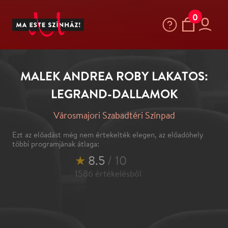
0
MALEK ANDREA ROBY LAKATOS:
LEGRAND-DALLAMOK
Városmajori Szabadtéri Színpad
Ezt az előadást még nem értekelték elegen, az előadóhely
többi programjának átlaga:
★
8.5
/ 10
1586
értékelésből