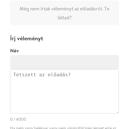
megjelenne.
Regisztrálj/lépj be
vagy vásárolj jegyet az
előadásra az azonnali kommenteléshez.
ELKÜLDÖM
·
·
ADATVÉDELEM
FELIRATKOZOM
KAPCSOLAT
·
·
·
·
SZÍNHÁZAINK
RÓLUNK
SAJTÓSZOBA
·
BLOG
ÁSZF
Facebookon
Instagramon
Kövess minket
&