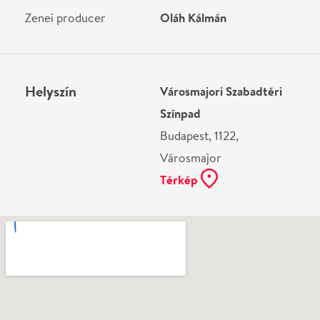
Ne használj papírt, ha nem szükséges! Az emailban
kapott jegyeid — ha teheted — a telefonodon
mutasd be. Köszönjük!