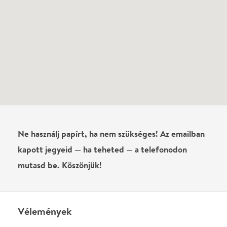
Vélemények
Még nem írtak véleményt az előadásról. Te
láttad?
Írj véleményt
Név
0
/
4000
Ha nem vagy belépve, vagy nem vásároltál még jegyet erre az
előadásra, akkor jóvá kell hagyjuk az írásodat, mielőtt