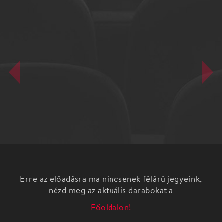
Erre az előadásra ma nincsenek félárú jegyeink,
nézd meg az aktuális darabokat a
Főoldalon!
A már külföldön is sikerrel bemutatott Ha ezt Bach
hallaná című előadás izgalmas Bach-
feldolgozásokból, régizenei elemeket átörökítő