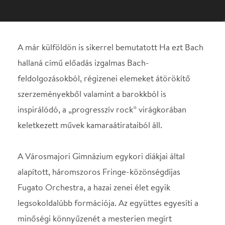
szerzeményekből valamint a barokkból is
inspirálódó, a „progresszív rock” virágkorában
keletkezett művek kamaraátirataiból áll.
A Városmajori Gimnázium egykori diákjai által
alapított, háromszoros Fringe-közönségdíjas
Fugato Orchestra, a hazai zenei élet egyik
legsokoldalúbb formációja. Az együttes egyesíti a
minőségi könnyűzenét a mesterien megírt
komolyzenével. A Fugato színes és virtuóz
hangzásvilágát a szimfonikus hangszerek dobbal,
basszusgitárral és elektronikával történő társítása
teszi egyedivé. A zeneszerző Alpár Balázs, aki a
Müpa és Klasszik Rádió hangarculatának tervezése
mellett számos film- és reklámzene esetében
mutatta már meg tehetségét. A koncert során az ő
átiratai és szerzeményei csendülnek fel, izgalmas és