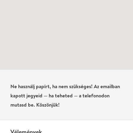
Még nem írtak véleményt az előadásról. Te
láttad?
Írj véleményt
Név
0
/
4000
Ha nem vagy belépve, vagy nem vásároltál még jegyet erre az
előadásra, akkor jóvá kell hagyjuk az írásodat, mielőtt
megjelenne.
Regisztrálj/lépj be
vagy vásárolj jegyet az
előadásra az azonnali kommenteléshez.