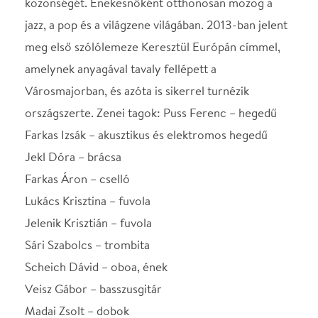
Sári Szabolcs – trombita
Scheich Dávid – oboa, ének
Veisz Gábor – basszusgitár
Madai Zsolt – dobok
Györfi Anna – ének
Alpár Balázs – billentyűs hangszerek, zeneszerzés
Helyszín
Városmajori Szabadtéri
Színpad
Budapest, 1122,
Városmajor
Térkép