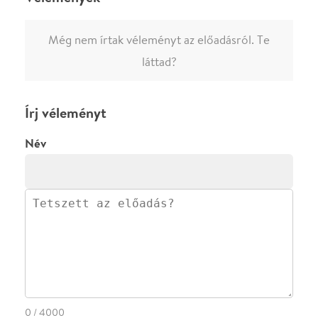
ELKÜLDÖM
·
·
ADATVÉDELEM
FELIRATKOZOM
KAPCSOLAT
·
·
·
·
SZÍNHÁZAINK
RÓLUNK
SAJTÓSZOBA
·
BLOG
ÁSZF
Facebookon
Instagramon
Kövess minket
&