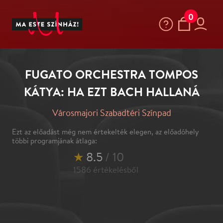
0
FUGATO ORCHESTRA TOMPOS
KÁTYA: HA EZT BACH HALLANÁ
Városmajori Szabadtéri Színpad
Ezt az előadást még nem értekelték elegen, az előadóhely
többi programjának átlaga:
★
8.5
/ 10
1586
értékelésből