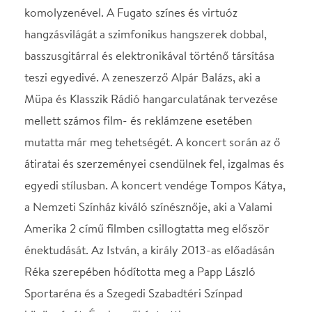
egyedi stílusban. A koncert vendége Tompos Kátya,
a Nemzeti Színház kiváló színésznője, aki a Valami
Amerika 2 című filmben csillogtatta meg először
énektudását. Az István, a király 2013-as előadásán
Réka szerepében hódította meg a Papp László
Sportaréna és a Szegedi Szabadtéri Színpad
közönségét. Énekesnőként otthonosan mozog a
jazz, a pop és a világzene világában. 2013-ban jelent
meg első szólólemeze Keresztül Európán címmel,
amelynek anyagával tavaly fellépett a
Városmajorban, és azóta is sikerrel turnézik
országszerte. Zenei tagok: Puss Ferenc – hegedű
Farkas Izsák – akusztikus és elektromos hegedű
Jekl Dóra – brácsa
Farkas Áron – cselló
Lukács Krisztina – fuvola
Jelenik Krisztián – fuvola