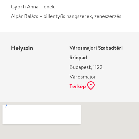
Ne használj papírt, ha nem szükséges! Az emailban
kapott jegyeid — ha teheted — a telefonodon
mutasd be. Köszönjük!
Vélemények