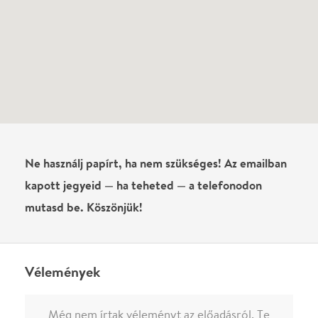
Vélemények
Még nem írtak véleményt az előadásról. Te
láttad?
Írj véleményt
Név
0
/
4000