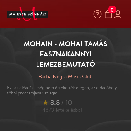
0
MOHAIN - MOHAI TAMÁS
FASZNAKANNYI
LEMEZBEMUTATÓ
Barba Negra Music Club
Ezt az előadást még nem értekelték elegen, az előadóhely
többi programjának átlaga:
★
8.8
/ 10
4673
értékelésből