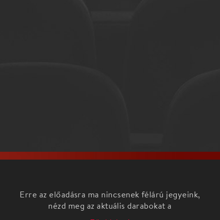
Erre az előadásra ma nincsenek félárú jegyeink,
nézd meg az aktuális darabokat a
Főoldalon!
A sokoldalú egyéniség, Mohai Tamás eddigi pályája
egyik esszenciájaként 2014 végén egy 17 számos