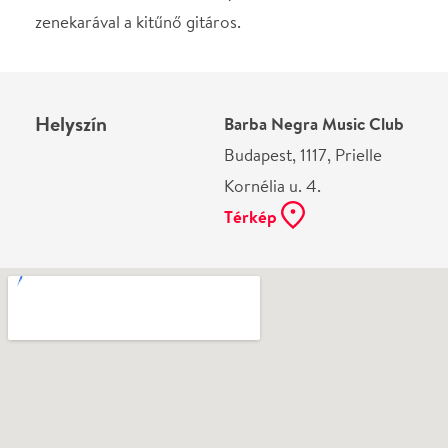
Ne használj papírt, ha nem szükséges! Az emailban
kapott jegyeid — ha teheted — a telefonodon
mutasd be. Köszönjük!