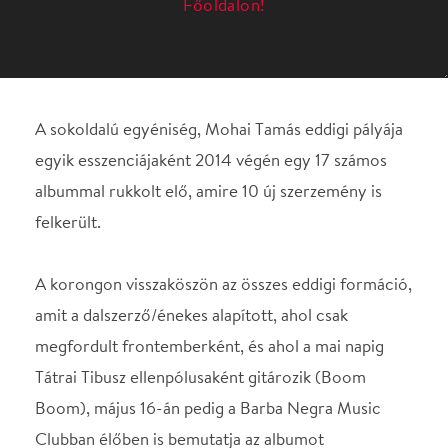
albummal rukkolt elő, amire 10 új szerzemény is
felkerült.
A korongon visszaköszön az összes eddigi formáció,
amit a dalszerző/énekes alapított, ahol csak
megfordult frontemberként, és ahol a mai napig
Tátrai Tibusz ellenpólusaként gitározik (Boom
Boom), május 16-án pedig a Barba Negra Music
Clubban élőben is bemutatja az albumot
zenekarával a kitűnő gitáros.
Helyszín
Barba Negra Music Club
Budapest, 1117, Prielle
Kornélia u. 4.
Térkép