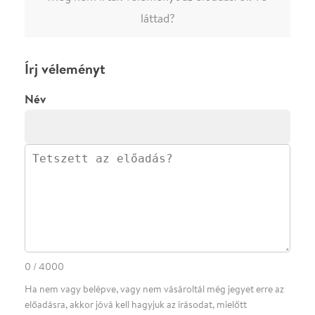
Ha nem vagy belépve, vagy nem vásároltál még jegyet erre az
előadásra, akkor jóvá kell hagyjuk az írásodat, mielőtt
megjelenne.
Regisztrálj/lépj be
vagy vásárolj jegyet az
előadásra az azonnali kommenteléshez.
ELKÜLDÖM
·
·
ADATVÉDELEM
FELIRATKOZOM
KAPCSOLAT
·
·
·
·
SZÍNHÁZAINK
RÓLUNK
SAJTÓSZOBA
·
BLOG
ÁSZF
Facebookon
Instagramon
Kövess minket
&