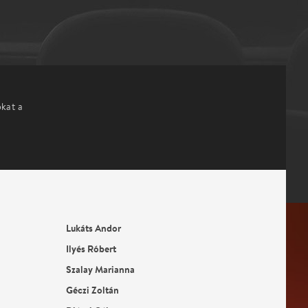
okat a
Lukáts Andor
Ilyés Róbert
Szalay Marianna
Géczi Zoltán