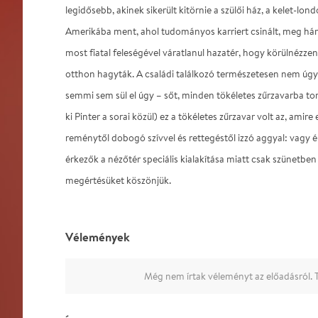
legidősebb, akinek sikerült kitörnie a szülői ház, a kelet-lond
Amerikába ment, ahol tudományos karriert csinált, meg hár
most fiatal feleségével váratlanul hazatér, hogy körülnézze
otthon hagyták. A családi találkozó természetesen nem úgy 
semmi sem sül el úgy – sőt, minden tökéletes zűrzavarba to
ki Pinter a sorai közül) ez a tökéletes zűrzavar volt az, amire 
reménytől dobogó szívvel és rettegéstől izzó aggyal: vagy 
érkezők a nézőtér speciális kialakítása miatt csak szünetben 
megértésüket köszönjük.
Vélemények
Még nem írtak véleményt az előadásról. T