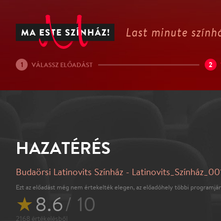
Last minute színhá
1
2
VÁLASSZ ELŐADÁST
HAZATÉRÉS
Budaörsi Latinovits Színház - Latinovits_Színház_00
Ezt az előadást még nem értekelték elegen, az előadóhely többi programján
★
8.6
/ 10
2168
értékelésből