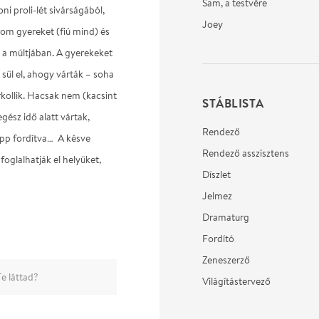
Sam, a testvére
oni proli-lét sivárságából,
Joey
om gyereket (fiú mind) és
n a múltjában. A gyerekeket
sül el, ahogy várták – soha
rkollik. Hacsak nem (kacsint
STÁBLISTA
egész idő alatt vártak,
Rendező
épp fordítva… A késve
Rendező asszisztens
foglalhatják el helyüket,
Díszlet
Jelmez
Dramaturg
Fordító
Zeneszerző
e láttad?
Világítástervező