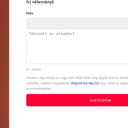
Írj véleményt
Név
0
/
4000
Ha nem vagy belépve, vagy nem vásároltál még jegyet erre az előadá
írásodat, mielőtt megjelenne.
Regisztrálj/lépj be
vagy vásárolj jegye
kommenteléshez.
ELKÜLDÖM