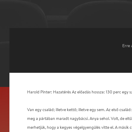
Erre 
Harold Pinter: Hazatérés Az előadás hossza: 130 perc egy s
Van egy család; illetve kettő; illetve egy sem. Az első család:
meg a pártában maradt nagybácsi. Anya sehol. Volt, de eltű
merhetjük, hogy a kegyes végelgyengülés vitte el. A másik c