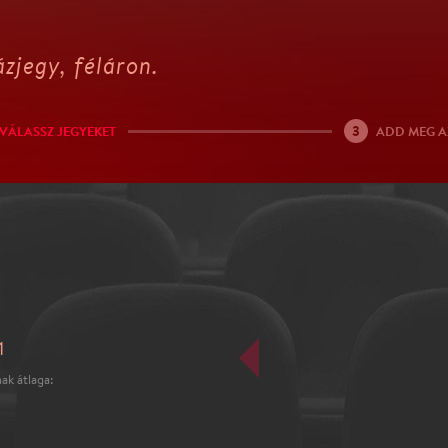
zjegy, féláron.
3
VÁLASSZ JEGYEKET
ADD MEG A
1
ak átlaga: