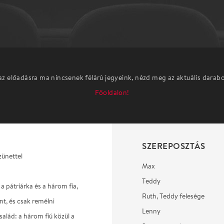
az előadásra ma nincsenek félárú jegyeink, nézd meg az aktuális darab
Főoldalon!
SZEREPOSZTÁS
zünettel
Max
Teddy
 a pátriárka és a három fia,
Ruth, Teddy felesége
nt, és csak remélni
Lenny
salád: a három fiú közül a