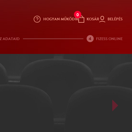
0
HOGYAN MŰKÖDIK
KOSÁR
BELÉPÉS
4
Z ADATAID
FIZESS ONLINE