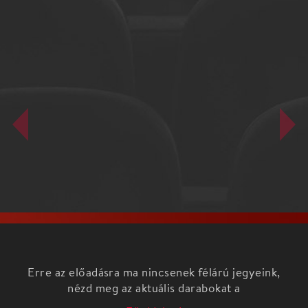
Erre az előadásra ma nincsenek félárú jegyeink,
nézd meg az aktuális darabokat a
Főoldalon!
A 2014/2015-ös, 25. jubileumi évadban
hagyományteremtő szándékkal hívja életre a Jászai