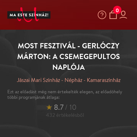
0
MOST FESZTIVÁL - GERLÓCZY
MÁRTON: A CSEMEGEPULTOS
NAPLÓJA
Jászai Mari Színház - Népház - Kamaraszínház
Ezt az előadást még nem értekelték elegen, az előadóhely
többi programjának átlaga:
★
8.7
/ 10
432
értékelésből