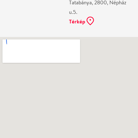
Ne használj papírt, ha nem szükséges! Az emailban
kapott jegyeid — ha teheted — a telefonodon
mutasd be. Köszönjük!
Vélemények
Még nem írtak véleményt az előadásról. Te
láttad?
Írj véleményt