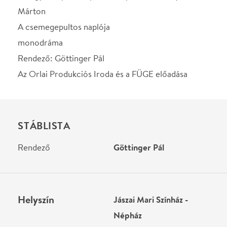
STÁBLISTA
Rendező
Göttinger Pál
Helyszín
Jászai Mari Színház -
Népház
Tatabánya, 2800, Népház
u.5.
Térkép