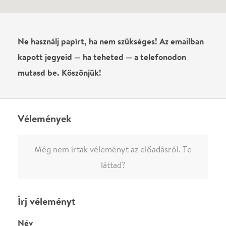
Név
0
/
4000
Ha nem vagy belépve, vagy nem vásároltál még jegyet erre az
előadásra, akkor jóvá kell hagyjuk az írásodat, mielőtt
megjelenne.
Regisztrálj/lépj be
vagy vásárolj jegyet az
előadásra az azonnali kommenteléshez.
ELKÜLDÖM
·
·
ADATVÉDELEM
FELIRATKOZOM
KAPCSOLAT