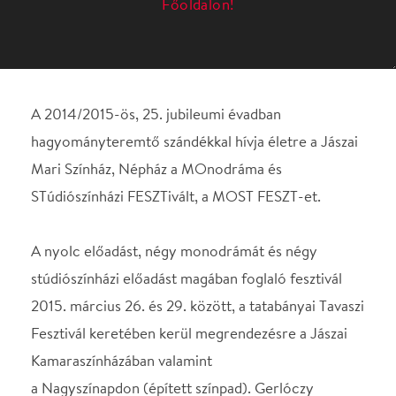
Mari Színház, Népház a MOnodráma és
STúdiószínházi FESZTivált, a MOST FESZT-et.
A nyolc előadást, négy monodrámát és négy
stúdiószínházi előadást magában foglaló fesztivál
2015. március 26. és 29. között, a tatabányai Tavaszi
Fesztivál keretében kerül megrendezésre a Jászai
Kamaraszínházában valamint
a Nagyszínapdon (épített színpad). Gerlóczy
Márton
A csemegepultos naplója
monodráma
Rendező: Göttinger Pál
Az Orlai Produkciós Iroda és a FÜGE előadása