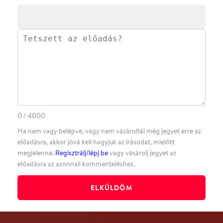
·
·
·
·
SZÍNHÁZAINK
RÓLUNK
SAJTÓSZOBA
·
BLOG
ÁSZF
Facebookon
Instagramon
Kövess minket
&