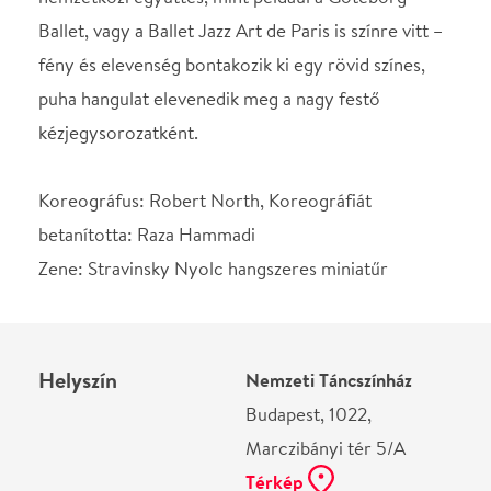
Ne használj papírt, ha nem szükséges! Az emailban
kapott jegyeid — ha teheted — a telefonodon
mutasd be. Köszönjük!