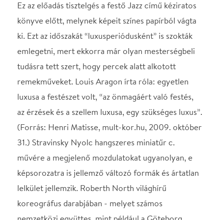
koreográfus darabjában - melyet számos
nemzetközi együttes, mint például a Göteborg
Ballet, vagy a Ballet Jazz Art de Paris is színre vitt –
fény és elevenség bontakozik ki egy rövid színes,
puha hangulat elevenedik meg a nagy festő
kézjegysorozatként.
Koreográfus: Robert North, Koreográfiát
betanította: Raza Hammadi
Zene: Stravinsky Nyolc hangszeres miniatűr
Helyszín
Nemzeti Táncszínház
Budapest, 1022,
Marczibányi tér 5/A
Térkép