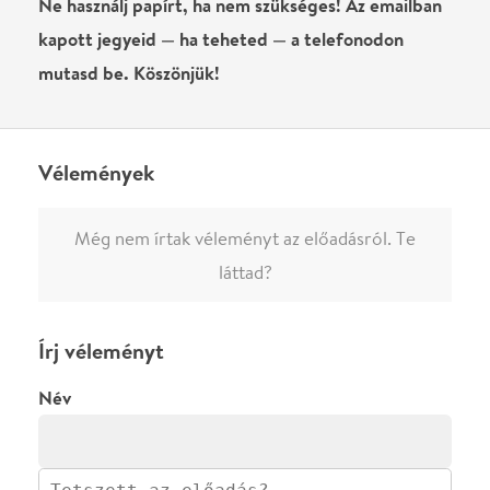
előadásra, akkor jóvá kell hagyjuk az írásodat, mielőtt
megjelenne.
Regisztrálj/lépj be
vagy vásárolj jegyet az
előadásra az azonnali kommenteléshez.
ELKÜLDÖM
·
·
ADATVÉDELEM
FELIRATKOZOM
KAPCSOLAT
·
·
·
·
SZÍNHÁZAINK
RÓLUNK
SAJTÓSZOBA
·
BLOG
ÁSZF
Facebookon
Instagramon
Kövess minket
&