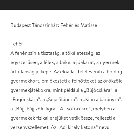
A fehér szín a tisztaság, a tökéletesség, az
egyszerűség, a lélek, a béke, a jóakarat, a gyermeki
ártatlanság jelképe. Az előadás feleleveníti a boldog
gyermekkort, emlékezteti a felnőtteket az örökzöld
gyermekjátékokra, mint például a „Bújócskára”, a
„Fogócskára”, a „Seprűtáncra”, a „Kinn a bárányra”,
a „Bújj-bújj zöld ágra”. A „Sótörésre”, melyben a
gyermekek fizikai erejüket vetik össze, fejleszti a
versenyszellemet. Az „Adj király katona” nevű
játékra, mely a társadalmi szerepek jelentőségét
hangsúlyozza, fejleszti a stratégiai képességeket,
valamint fizikai erőnlét növelését motiválja. A
„Szembekötősdire”, amely fejleszti az improvizációs
készséget, a gyorsaságot, a hangfelismerést. A
„Csip-csip csókára”, mely fejleszti a ritmusérzéket
és a dallamvilággal való ismerkedést segíti. A
koreográfusi koncepció alapja, hogy a darab