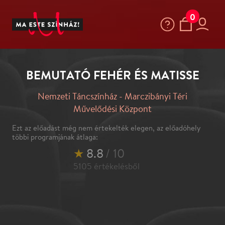
0
BEMUTATÓ FEHÉR ÉS MATISSE
Nemzeti Táncszínház - Marczibányi Téri
Művelődési Központ
Ezt az előadást még nem értekelték elegen, az előadóhely
többi programjának átlaga:
★
8.8
/ 10
5105
értékelésből