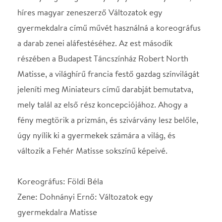
Koreográfus: Földi Béla
Zene: Dohnányi Ernő: Változatok egy
gyermekdalra Matisse
Ez az előadás tisztelgés a festő Jazz című kéziratos
könyve előtt, melynek képeit színes papírból vágta
ki. Ezt az időszakát “luxusperiódusként” is szokták
emlegetni, mert ekkorra már olyan mesterségbeli
tudásra tett szert, hogy percek alatt alkotott
remekműveket. Louis Aragon írta róla: egyetlen
luxusa a festészet volt, “az önmagáért való festés,
az érzések és a szellem luxusa, egy szükséges luxus”.
(Forrás: Henri Matisse, mult-kor.hu, 2009. október
31.) Stravinsky Nyolc hangszeres miniatűr c.
művére a megjelenő mozdulatokat ugyanolyan, e
képsorozatra is jellemző változó formák és ártatlan
lelkület jellemzik. Roberth North világhírű