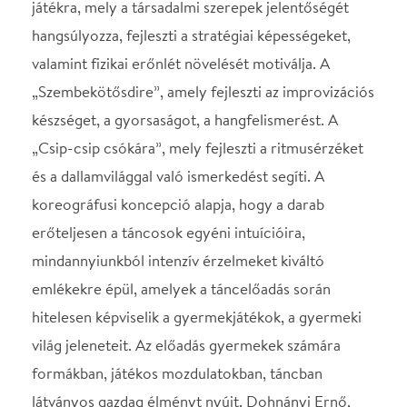
erőteljesen a táncosok egyéni intuícióira,
mindannyiunkból intenzív érzelmeket kiváltó
emlékekre épül, amelyek a táncelőadás során
hitelesen képviselik a gyermekjátékok, a gyermeki
világ jeleneteit. Az előadás gyermekek számára
formákban, játékos mozdulatokban, táncban
látványos gazdag élményt nyújt. Dohnányi Ernő,
híres magyar zeneszerző Változatok egy
gyermekdalra című művét használná a koreográfus
a darab zenei aláfestéséhez. Az est második
részében a Budapest Táncszínház Robert North
Matisse, a világhírű francia festő gazdag színvilágát
jeleníti meg Miniateurs című darabját bemutatva,
mely talál az első rész koncepciójához. Ahogy a
fény megtörik a prizmán, és szivárvány lesz belőle,
úgy nyílik ki a gyermekek számára a világ, és
változik a Fehér Matisse sokszínű képeivé.