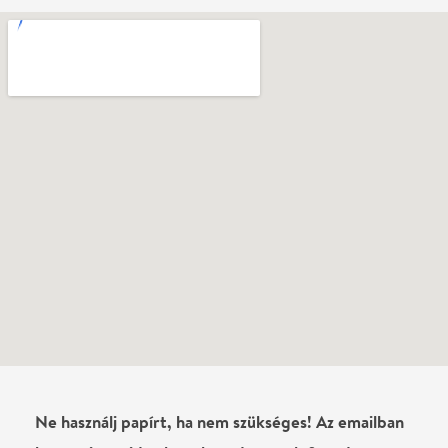
Ne használj papírt, ha nem szükséges! Az emailban
kapott jegyeid — ha teheted — a telefonodon
mutasd be. Köszönjük!
Vélemények
Még nem írtak véleményt az előadásról. Te
láttad?
Írj véleményt