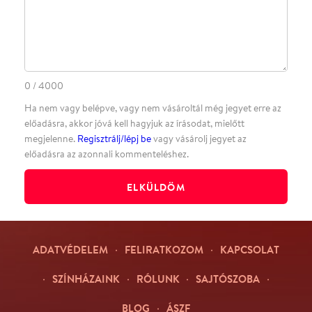
·
BLOG
ÁSZF
Facebookon
Instagramon
Kövess minket
&