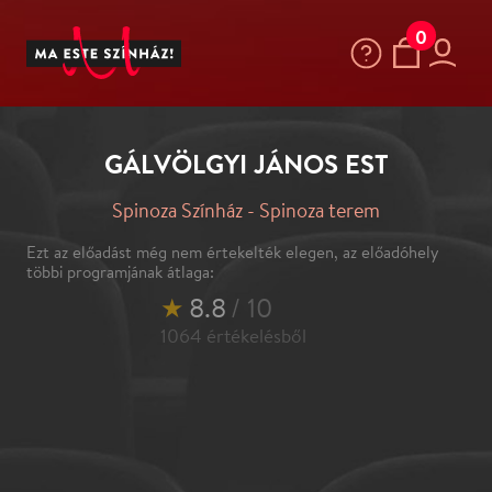
0
GÁLVÖLGYI JÁNOS EST
Spinoza Színház - Spinoza terem
Ezt az előadást még nem értekelték elegen, az előadóhely
többi programjának átlaga:
★
8.8
/ 10
1064
értékelésből