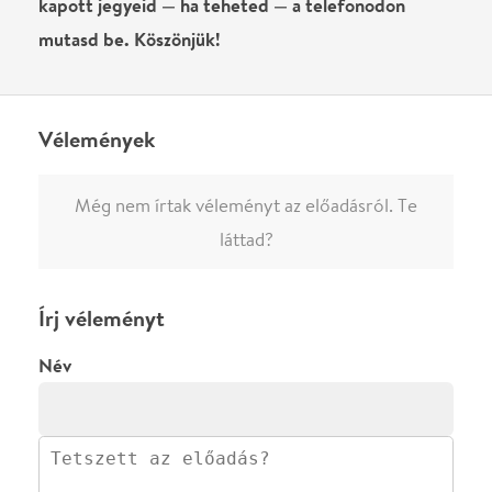
Név
0
/
4000
Ha nem vagy belépve, vagy nem vásároltál még jegyet erre az
előadásra, akkor jóvá kell hagyjuk az írásodat, mielőtt
megjelenne.
Regisztrálj/lépj be
vagy vásárolj jegyet az
előadásra az azonnali kommenteléshez.
ELKÜLDÖM
·
·
ADATVÉDELEM
FELIRATKOZOM
KAPCSOLAT
·
·
·
·
SZÍNHÁZAINK
RÓLUNK
SAJTÓSZOBA