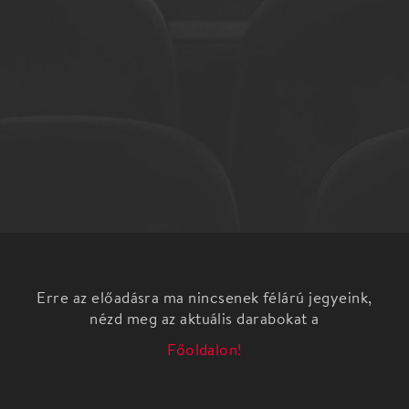
Erre az előadásra ma nincsenek félárú jegyeink,
nézd meg az aktuális darabokat a
Főoldalon!
Gálvölgyi János est Beszélgetés
Ötszemközt Gálvölgyi Jánossal, aki pályájáról,
filmekről, családjáról, politikáról cseveg