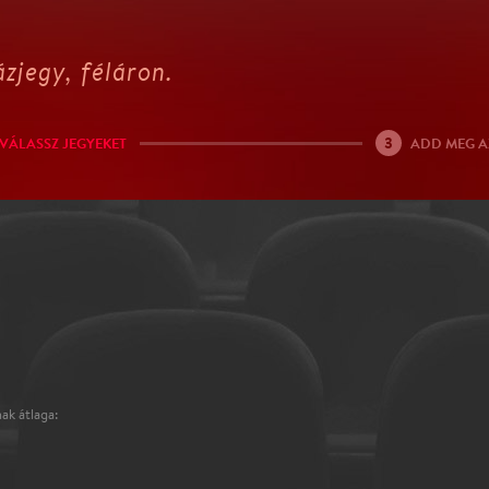
zjegy, féláron.
3
VÁLASSZ JEGYEKET
ADD MEG A
ak átlaga: