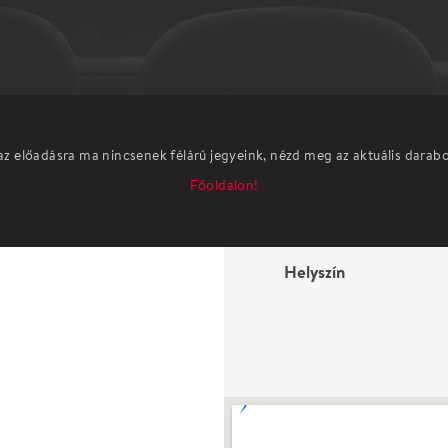
az előadásra ma nincsenek félárú jegyeink, nézd meg az aktuális darab
Főoldalon!
Helyszín