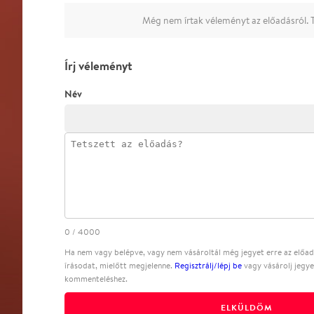
Még nem írtak véleményt az előadásról. T
Írj véleményt
Név
0
/
4000
Ha nem vagy belépve, vagy nem vásároltál még jegyet erre az előadá
írásodat, mielőtt megjelenne.
Regisztrálj/lépj be
vagy vásárolj jegye
kommenteléshez.
ELKÜLDÖM