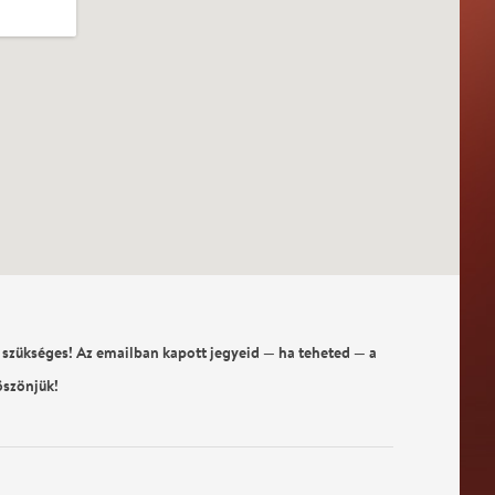
 szükséges! Az emailban kapott jegyeid — ha teheted — a
öszönjük!