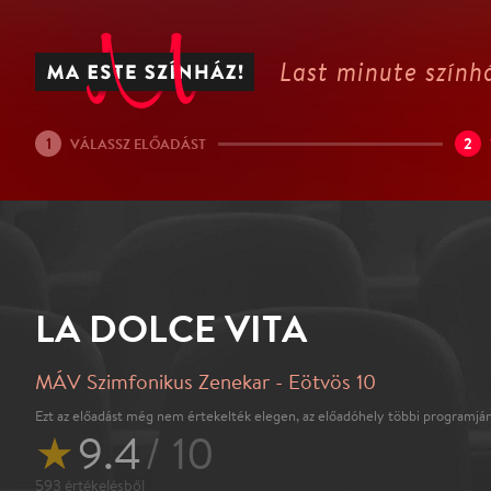
Last minute színhá
1
2
VÁLASSZ ELŐADÁST
LA DOLCE VITA
MÁV Szimfonikus Zenekar - Eötvös 10
Ezt az előadást még nem értekelték elegen, az előadóhely többi programján
★
9.4
/ 10
593
értékelésből