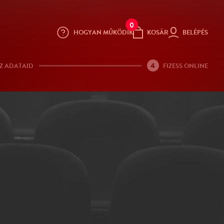
0
HOGYAN MŰKÖDIK
KOSÁR
BELÉPÉS
4
Z ADATAID
FIZESS ONLINE