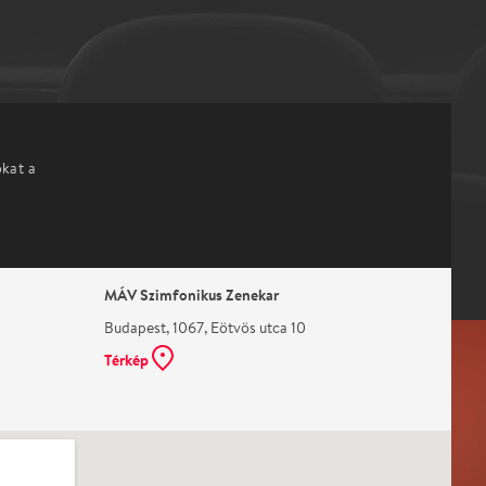
okat a
MÁV Szimfonikus Zenekar
Budapest, 1067, Eötvös utca 10
Térkép