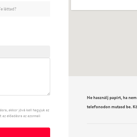
e láttad?
Ne használj papírt, ha nem
telefonodon mutasd be. K
sra, akkor jóvá kell hagyjuk az
t az előadásra az azonnali