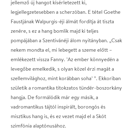
vadromantikus tájtól inspirált, borongós és
misztikus hang is, és ez vezet majd el a Skót
szimfónia alaptónusához.
STÁBLISTA
Karmester
Hámori Máté
Helyszín
Budapest Music Center
Budapest, 1093, Mátyás
utca 8.
Térkép