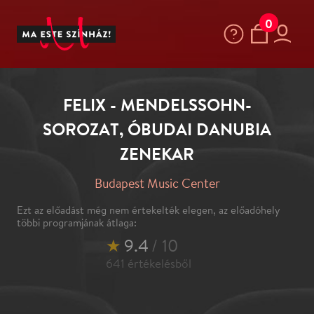
0
FELIX - MENDELSSOHN-
SOROZAT, ÓBUDAI DANUBIA
ZENEKAR
Budapest Music Center
Ezt az előadást még nem értekelték elegen, az előadóhely
többi programjának átlaga:
★
9.4
/ 10
641
értékelésből