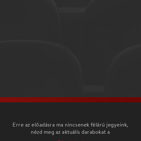
Erre az előadásra ma nincsenek félárú jegyeink,
nézd meg az aktuális darabokat a
Főoldalon!
Abraham - Fanny - Felix. Mindhárman egy zene- és
kultúrtörténeti ‘saga’ főszereplői. Egy képzeletbeli