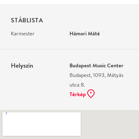
Ne használj papírt, ha nem szükséges! Az emailban
kapott jegyeid — ha teheted — a telefonodon
mutasd be. Köszönjük!
Vélemények