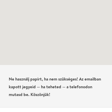
Még nem írtak véleményt az előadásról. Te
láttad?
Írj véleményt
Név
0
/
4000
Ha nem vagy belépve, vagy nem vásároltál még jegyet erre az
előadásra, akkor jóvá kell hagyjuk az írásodat, mielőtt
megjelenne.
Regisztrálj/lépj be
vagy vásárolj jegyet az