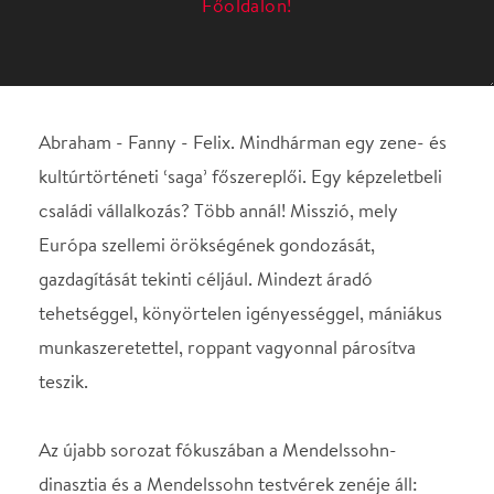
családi vállalkozás? Több annál! Misszió, mely
Európa szellemi örökségének gondozását,
gazdagítását tekinti céljául. Mindezt áradó
tehetséggel, könyörtelen igényességgel, mániákus
munkaszeretettel, roppant vagyonnal párosítva
teszik.
Az újabb sorozat fókuszában a Mendelssohn-
dinasztia és a Mendelssohn testvérek zenéje áll:
ismert vagy éppen felfedezésre vágyó alkotások a
kamarazene, a versenyművek, a szimfonikus
repertoár és ‒ igazi szenzációként! ‒ az opera
világából. Program: Felix Mendelssohn: Oktett op.
20 Felix Mendelssohn: a-moll szimfónia "Skót" A 16
éves Felix Mendelssohn egy hosszabb, édesapjával
közös párizsi utazás és egy Goethénél tett látogatás
után kettős vonósnégyesre komponálta legújabb