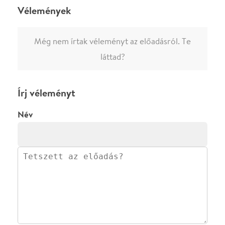
előadásra az azonnali kommenteléshez.
ELKÜLDÖM
·
·
ADATVÉDELEM
FELIRATKOZOM
KAPCSOLAT
·
·
·
·
SZÍNHÁZAINK
RÓLUNK
SAJTÓSZOBA
·
BLOG
ÁSZF
Facebookon
Instagramon
Kövess minket
&