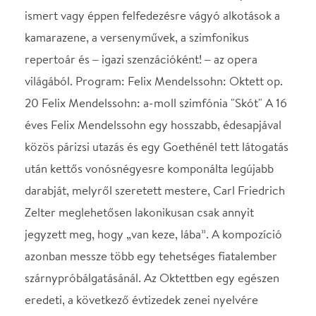
darabját, melyről szeretett mestere, Carl Friedrich
Zelter meglehetősen lakonikusan csak annyit
jegyzett meg, hogy „van keze, lába”. A kompozíció
azonban messze több egy tehetséges fiatalember
szárnypróbálgatásánál. Az Oktettben egy egészen
eredeti, a következő évtizedek zenei nyelvére
jellemző új hangot kísérletezett ki,
legjellegzetesebben a scherzóban. E tétel Goethe
Faustjának Walpurgis-éji álmát fordítja át tiszta
zenére, s ez a hang bomlik majd ki teljes
pompájában a Szentivánéji álom nyitányban. „Csak
nekem mondta el, mi lebegett a szeme előtt –
emlékezett vissza Fanny. ’Az ember könnyedén a
levegőbe emelkedik, s olyan közel érzi magát a
szellemvilághoz, mint korábban soha’ ”. Ekkoriban
születik a romantika titokzatos tündér-boszorkány
hangja. De formálódik már egy másik, a