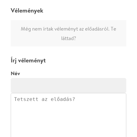
0
/
4000
Ha nem vagy belépve, vagy nem vásároltál még jegyet erre az
előadásra, akkor jóvá kell hagyjuk az írásodat, mielőtt
megjelenne.
Regisztrálj/lépj be
vagy vásárolj jegyet az
előadásra az azonnali kommenteléshez.
ELKÜLDÖM
·
·
ADATVÉDELEM
FELIRATKOZOM
KAPCSOLAT
·
·
·
·
SZÍNHÁZAINK
RÓLUNK
SAJTÓSZOBA
·
BLOG
ÁSZF
Facebookon
Instagramon
Kövess minket
&