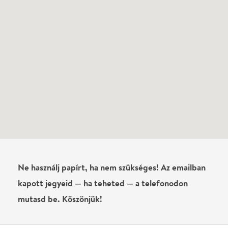
Ne használj papírt, ha nem szükséges! Az emailban
kapott jegyeid — ha teheted — a telefonodon
mutasd be. Köszönjük!
Vélemények
Még nem írtak véleményt az előadásról. Te
láttad?
Írj véleményt
Név