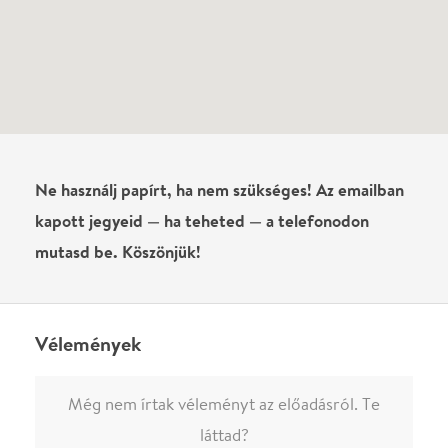
Írj véleményt
Név
0
/
4000
Ha nem vagy belépve, vagy nem vásároltál még jegyet erre az
előadásra, akkor jóvá kell hagyjuk az írásodat, mielőtt
megjelenne.
Regisztrálj/lépj be
vagy vásárolj jegyet az
előadásra az azonnali kommenteléshez.
ELKÜLDÖM