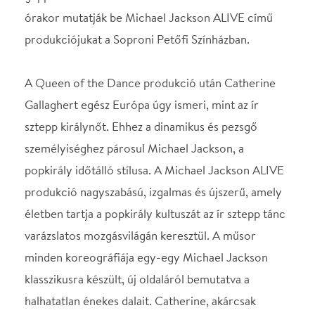
sztepp királynőt. Ehhez a dinamikus és pezsgő
személyiséghez párosul Michael Jackson, a
popkirály időtálló stílusa. A Michael Jackson ALIVE
produkció nagyszabású, izgalmas és újszerű, amely
életben tartja a popkirály kultuszát az ír sztepp tánc
varázslatos mozgásvilágán keresztül. A műsor
minden koreográfiája egy-egy Michael Jackson
klasszikusra készült, új oldaláról bemutatva a
halhatatlan énekes dalait. Catherine, akárcsak
Michael, maximalista és az alkotás művészetét
helyezi mindenek fölé. Michael Bush, a pop-király
ruhatervezője azt nyilatkozta, hogy a tánc mindig
elsődleges volt Jackson számára, a ruha csak azután
következett. Catherine hasonló értékrenddel
irányítja a társulat munkáját. A fellépő ruhákat maga
tervezi, az anyagokat a legjobb szalonokból szerzi
be, mindvégig szem előtt tartva, hogy a kosztümnek