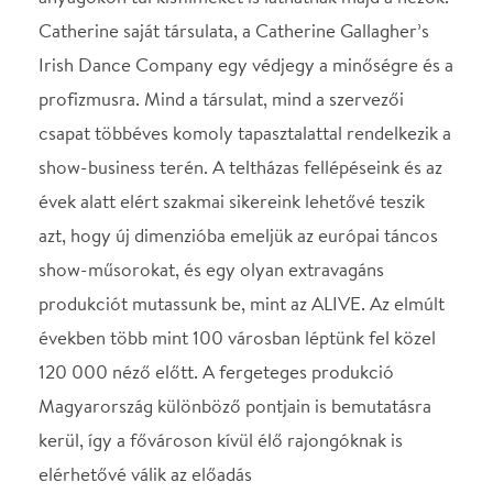
120 000 néző előtt. A fergeteges produkció
Magyarország különböző pontjain is bemutatásra
kerül, így a fővároson kívül élő rajongóknak is
elérhetővé válik az előadás
Helyszín
Soproni Petőfi Színház
Sopron , 9400, Petőfi tér
1.
Térkép