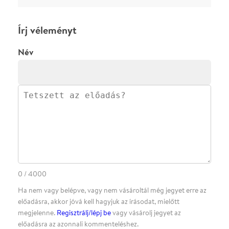
·
·
ADATVÉDELEM
FELIRATKOZOM
KAPCSOLAT
·
·
·
·
SZÍNHÁZAINK
RÓLUNK
SAJTÓSZOBA
·
BLOG
ÁSZF
Facebookon
Instagramon
Kövess minket
&