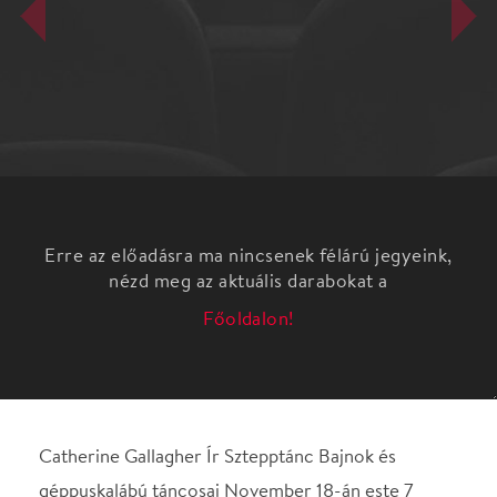
Erre az előadásra ma nincsenek félárú jegyeink,
nézd meg az aktuális darabokat a
Főoldalon!
Catherine Gallagher Ír Sztepptánc Bajnok és
géppuskalábú táncosai November 18-án este 7
órakor mutatják be Michael Jackson ALIVE című
produkciójukat a Soproni Petőfi Színházban.
A Queen of the Dance produkció után Catherine
Gallaghert egész Európa úgy ismeri, mint az ír