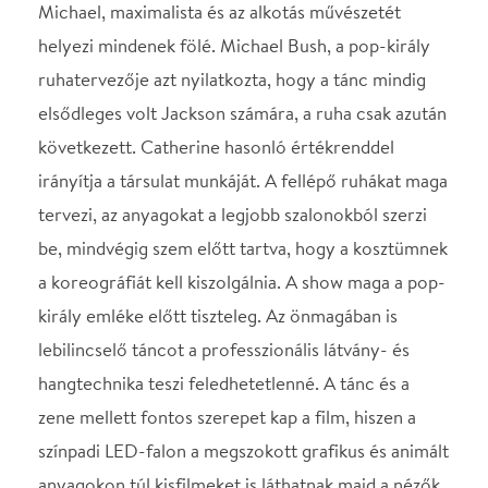
a koreográfiát kell kiszolgálnia. A show maga a pop-
király emléke előtt tiszteleg. Az önmagában is
lebilincselő táncot a professzionális látvány- és
hangtechnika teszi feledhetetlenné. A tánc és a
zene mellett fontos szerepet kap a film, hiszen a
színpadi LED-falon a megszokott grafikus és animált
anyagokon túl kisfilmeket is láthatnak majd a nézők.
Catherine saját társulata, a Catherine Gallagher’s
Irish Dance Company egy védjegy a minőségre és a
profizmusra. Mind a társulat, mind a szervezői
csapat többéves komoly tapasztalattal rendelkezik a
show-business terén. A teltházas fellépéseink és az
évek alatt elért szakmai sikereink lehetővé teszik
azt, hogy új dimenzióba emeljük az európai táncos
show-műsorokat, és egy olyan extravagáns
produkciót mutassunk be, mint az ALIVE. Az elmúlt
években több mint 100 városban léptünk fel közel