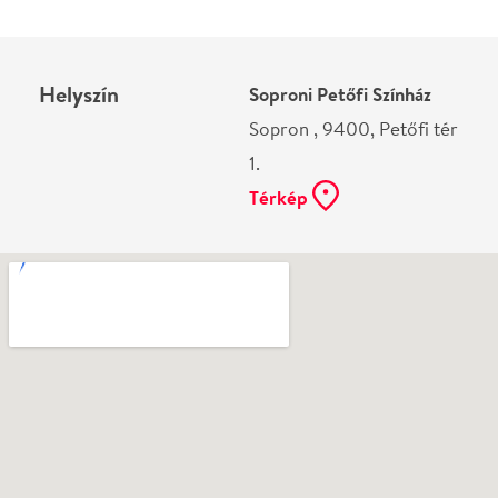
Ne használj papírt, ha nem szükséges! Az emailban
kapott jegyeid — ha teheted — a telefonodon
mutasd be. Köszönjük!
Vélemények
Még nem írtak véleményt az előadásról. Te
láttad?