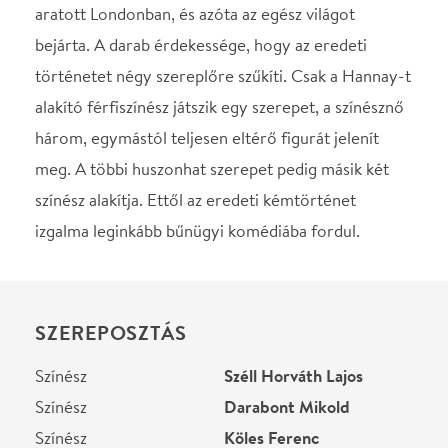
SZEREPOSZTÁS
Színész
Széll Horváth Lajos
Színész
Darabont Mikold
Színész
Köles Ferenc
Színész
Mikola Gergő
STÁBLISTA
Rendező
Horgas Ádám
Fordító
Vajda Miklós
Díszlet
Horgas Péter
Jelmez
Bujdosó Nóra
Asszisztens
Kiss Hédi