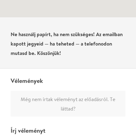
0
/
4000
Ha nem vagy belépve, vagy nem vásároltál még jegyet erre az
előadásra, akkor jóvá kell hagyjuk az írásodat, mielőtt
megjelenne.
Regisztrálj/lépj be
vagy vásárolj jegyet az
előadásra az azonnali kommenteléshez.
ELKÜLDÖM
·
·
ADATVÉDELEM
FELIRATKOZOM
KAPCSOLAT
·
·
·
·
SZÍNHÁZAINK
RÓLUNK
SAJTÓSZOBA