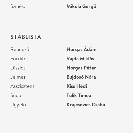
Súgó
Tulik Tímea
Ügyelő
Krajcsovics Csaba
Helyszín
Csiky Gergely Színház
Kaposvár, 7400, Rákóczi
tér
Térkép