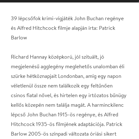
Richard Hannay középkorú, jól szituált, jó
megjelenésű agglegény meglehetős unalomban éli
szürke hétköznapjait Londonban, amíg egy napon
véletlenül össze nem találkozik egy feltűnően
csinos fiatal nővel, és hirtelen egy irtózatos bűnügy
kellős közepén nem találja magát. A harminckilenc
lépcső John Buchan 1915-ös regénye, és Alfred
Hitchcock 1935-ös filmjének adaptációja. Patrick
Barlow 2005-ös színpadi változata óriási sikert
aratott Londonban, és azóta az egész világot
bejárta. A darab érdekessége, hogy az eredeti
történetet négy szereplőre szűkíti. Csak a Hannay-t
alakító férfiszínész játszik egy szerepet, a színésznő
három, egymástól teljesen eltérő figurát jelenít
meg. A többi huszonhat szerepet pedig másik két
színész alakítja. Ettől az eredeti kémtörténet
izgalma leginkább bűnügyi komédiába fordul.