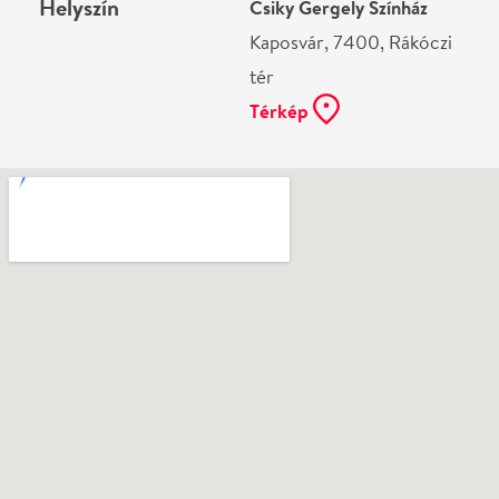
Ne használj papírt, ha nem szükséges! Az emailban
kapott jegyeid — ha teheted — a telefonodon
mutasd be. Köszönjük!
Vélemények
Még nem írtak véleményt az előadásról. Te
láttad?
Írj véleményt
Név