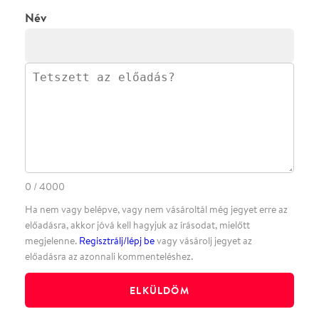
·
BLOG
ÁSZF
Facebookon
Instagramon
Kövess minket
&