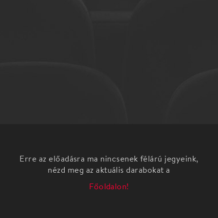
Erre az előadásra ma nincsenek félárú jegyeink,
nézd meg az aktuális darabokat a
Főoldalon!
39 lépcsőfok krimi-vígjáték John Buchan regénye
és Alfred Hitchcock filmje alapján írta: Patrick
Barlow