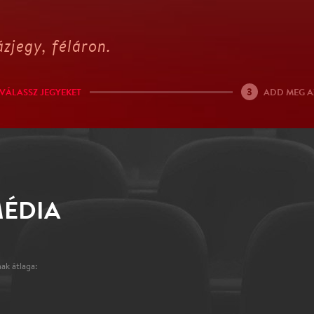
zjegy, féláron.
3
VÁLASSZ JEGYEKET
ADD MEG A
MÉDIA
ak átlaga: