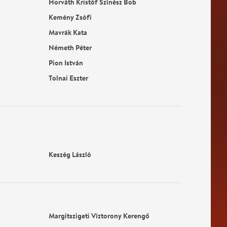
Horváth Kristóf Színész Bob
Kemény Zsófi
Mavrák Kata
Németh Péter
Pion István
Tolnai Eszter
Keszég László
Margitszigeti Víztorony Kerengő