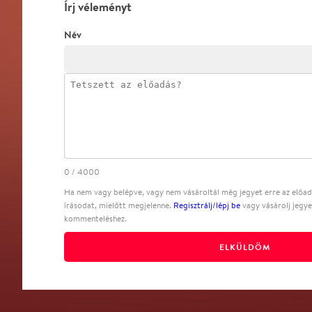
Írj véleményt
Név
0
/
4000
Ha nem vagy belépve, vagy nem vásároltál még jegyet erre az előadá
írásodat, mielőtt megjelenne.
Regisztrálj/lépj be
vagy vásárolj jegye
kommenteléshez.
ELKÜLDÖM