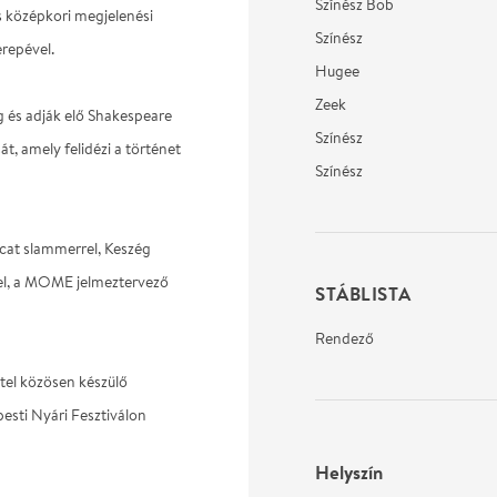
Színész Bob
és középkori megjelenési
Színész
repével.
Hugee
Zeek
g és adják elő Shakespeare
Színész
t, amely felidézi a történet
Színész
ucat slammerrel, Keszég
el, a MOME jelmeztervező
STÁBLISTA
Rendező
tel közösen készülő
esti Nyári Fesztiválon
Helyszín