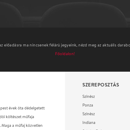
az előadásra ma nincsenek félárú jegyeink, nézd meg az aktuális darab
Főoldalon!
SZEREPOSZTÁS
Színész
Ponza
apest évek óta dédelgetett
Színész
dói költészet műfaja
Indiana
. Maga a műfaj közvetlen