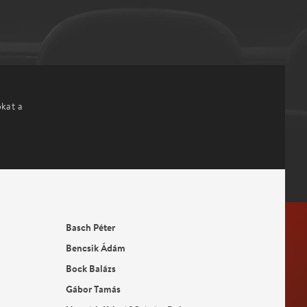
okat a
Basch Péter
Bencsik Ádám
Bock Balázs
Gábor Tamás