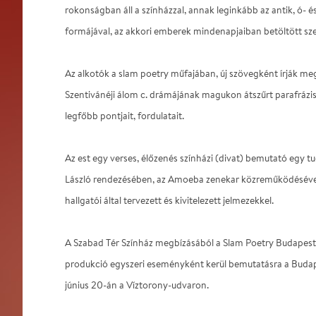
rokonságban áll a színházzal, annak leginkább az antik, ó- 
formájával, az akkori emberek mindenapjaiban betöltött sze
Az alkotók a slam poetry műfajában, új szövegként írják me
Szentivánéji álom c. drámájának magukon átszűrt parafrázisá
legfőbb pontjait, fordulatait.
Az est egy verses, élőzenés színházi (divat) bemutató egy t
László rendezésében, az Amoeba zenekar közreműködésév
hallgatói által tervezett és kivitelezett jelmezekkel.
A Szabad Tér Színház megbízásából a Slam Poetry Budapest
produkció egyszeri eseményként kerül bemutatásra a Budap
június 20-án a Víztorony-udvaron.