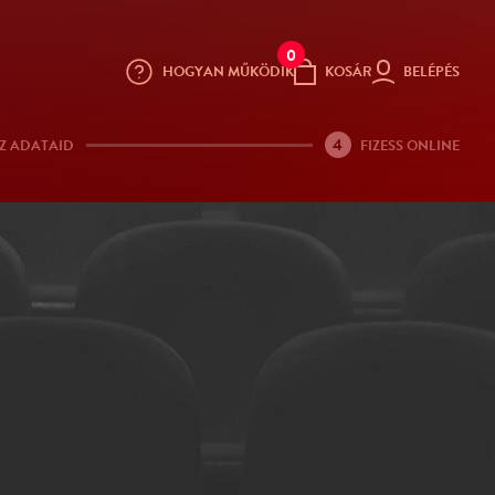
0
HOGYAN MŰKÖDIK
KOSÁR
BELÉPÉS
4
Z ADATAID
FIZESS ONLINE