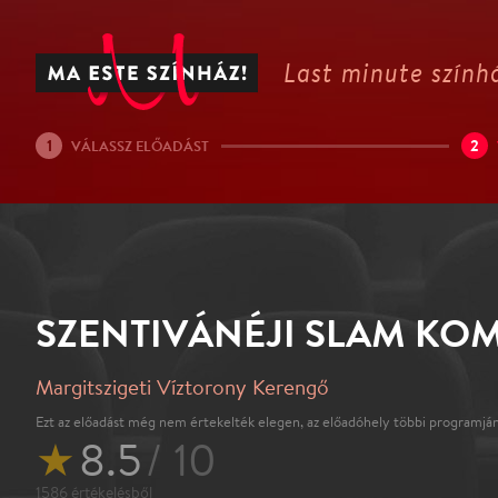
Last minute színhá
1
2
VÁLASSZ ELŐADÁST
SZENTIVÁNÉJI SLAM KO
Margitszigeti Víztorony Kerengő
Ezt az előadást még nem értekelték elegen, az előadóhely többi programján
★
8.5
/ 10
1586
értékelésből