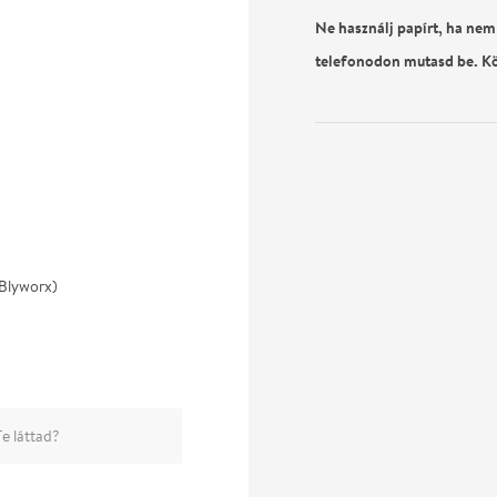
Ne használj papírt, ha nem
telefonodon mutasd be. K
(Blyworx)
e láttad?