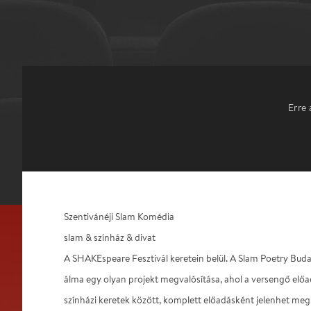
Erre 
Szentivánéji Slam Komédia
slam & színház & divat
A SHAKEspeare Fesztivál keretein belül. A Slam Poetry Bud
álma egy olyan projekt megvalósítása, ahol a versengő előa
színházi keretek között, komplett előadásként jelenhet meg