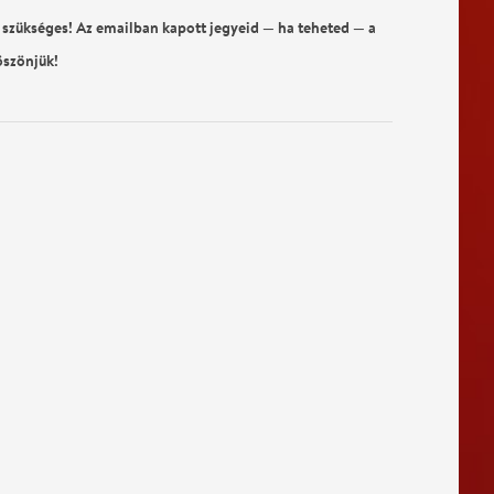
 szükséges! Az emailban kapott jegyeid — ha teheted — a
öszönjük!