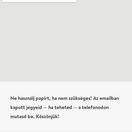
Vélemények
Még nem írtak véleményt az előadásról. Te
láttad?
Írj véleményt
Név
0
/
4000
Ha nem vagy belépve, vagy nem vásároltál még jegyet erre az
előadásra, akkor jóvá kell hagyjuk az írásodat, mielőtt
megjelenne.
Regisztrálj/lépj be
vagy vásárolj jegyet az