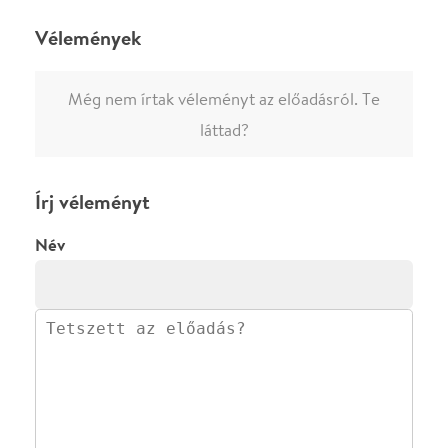
előadásra az azonnali kommenteléshez.
ELKÜLDÖM
·
·
ADATVÉDELEM
FELIRATKOZOM
KAPCSOLAT
·
·
·
·
SZÍNHÁZAINK
RÓLUNK
SAJTÓSZOBA
·
BLOG
ÁSZF
Facebookon
Instagramon
Kövess minket
&