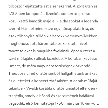
és duetteket a koncert zárásaként. A darab műfaját
tekintve - Vivaldi korábbi oratóriumaitól eltérően -
tragédia, amely a hősnő és szerelmének halálával
végződik, első bemutatója 1750. március 16-án volt.
STÁBLISTA
Karmester
Vashegyi György
Helyszín
Concerto Budapest
Budapest, 1052, Városház
utca 7.
Térkép