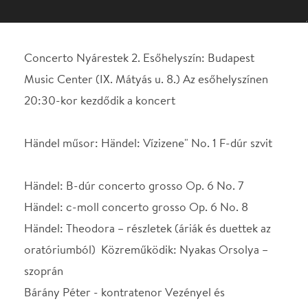
Händel műsor: Händel: Vízizene" No. 1 F-dúr szvit
Händel: B-dúr concerto grosso Op. 6 No. 7
Händel: c-moll concerto grosso Op. 6 No. 8
Händel: Theodora – részletek (áriák és duettek az
oratóriumból) Közreműködik: Nyakas Orsolya –
szoprán
Bárány Péter - kontratenor Vezényel és
közreműködik: Vashegyi György Legtöbb
kortársával ellentétben Händel neve nem merült
feledésbe halála után: a máig népszerű és sokat
játszott zeneszerző emlékének évszázadok óta
hatalmas ünnepségeket szentelnek Angliában és
Németországban egyaránt, Mozart több művét is
átdolgozta és áthangszerelte, Haydn pedig Händel
oratóriumainak hatására komponálta A teremtés