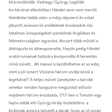
című művét. Mi mással is kezdődhetne ez az este,
mint a jól ismert Vízizene három szvitje közül a
legelsővel? A teljes művet (amelyben a barokk
zenekar minden hangszere megszólal) először
majdnem három évszázada, 1717-ben a Temzén egy
hajón adták elő György király tiszteletére: a
királynak annyira tetszett a darab, hogy az út során
többször eljátszatta azt a zenekarral. A szvit után az
1739-ben komponált tizenkét concerto grosso
közül kettő hangzik majd el – e darabokat a legenda
szerint Händel mindössze egy hónap alatt írta, és
ezek többnyire túllépik a barokk versenyművekben
meghonosodott háromtételes keretet, mivel
tánctételeket is magukba foglalnak, éppen ezért a
szvit műfajához állnak közelebb. A korában kevéssé
ismert, de mára nagy népszerűségnek örvendő
Theodora című oratóriumból hallgathatunk áriákat