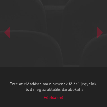
Erre az előadásra ma nincsenek félárú jegyeink,
nézd meg az aktuális darabokat a
Főoldalon!
Concerto Nyárestek 2. Esőhelyszín: Budapest
Music Center (IX. Mátyás u. 8.) Az esőhelyszínen
20:30-kor kezdődik a koncert