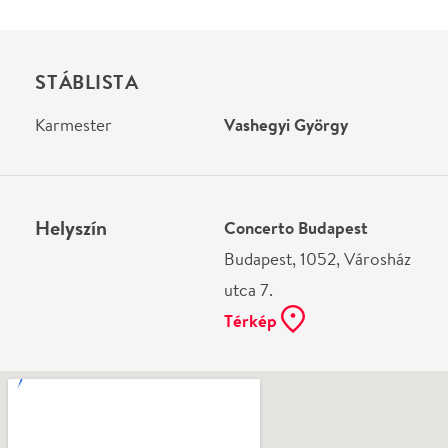
Ne használj papírt, ha nem szükséges! Az emailban
kapott jegyeid — ha teheted — a telefonodon
mutasd be. Köszönjük!