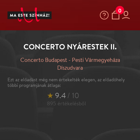
0
CONCERTO NYÁRESTEK II.
Concerto Budapest - Pesti Vármegyeháza
Díszudvara
Ezt az előadást még nem értekelték elegen, az előadóhely
többi programjának átlaga:
★
9.4
/ 10
895
értékelésből