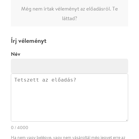
·
·
ADATVÉDELEM
FELIRATKOZOM
KAPCSOLAT
·
·
·
·
SZÍNHÁZAINK
RÓLUNK
SAJTÓSZOBA
·
BLOG
ÁSZF
Facebookon
Instagramon
Kövess minket
&