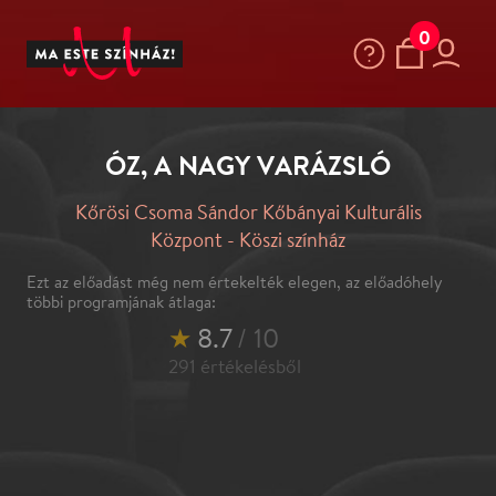
0
ÓZ, A NAGY VARÁZSLÓ
Kőrösi Csoma Sándor Kőbányai Kulturális
Központ - Köszi színház
Ezt az előadást még nem értekelték elegen, az előadóhely
többi programjának átlaga:
★
8.7
/ 10
291
értékelésből