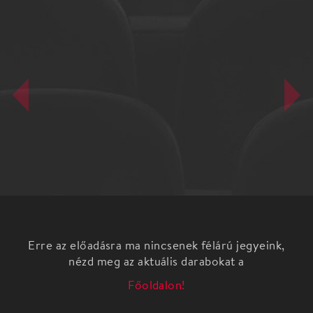
Erre az előadásra ma nincsenek félárú jegyeink,
nézd meg az aktuális darabokat a
Főoldalon!
Óz, a nagy varázsló A Pódium Színház zenés
mesejátéka.