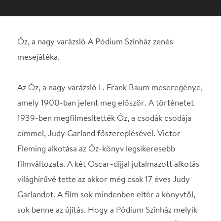
Az Óz, a nagy varázsló L. Frank Baum meseregénye,
amely 1900-ban jelent meg először. A történetet
1939-ben megfilmesítették Óz, a csodák csodája
címmel, Judy Garland főszereplésével. Victor
Fleming alkotása az Óz-könyv legsikeresebb
filmváltozata. A két Oscar-díjjal jutalmazott alkotás
világhírűvé tette az akkor még csak 17 éves Judy
Garlandot. A film sok mindenben eltér a könyvtől,
sok benne az újítás. Hogy a Pódium Színház melyik
változatot mutatja be szeptember 19-én a KÖSZI
színháztermében? Megtudja, aki eljön!
Szövegkönyv: Lyman Frank Baum Jegyár
elővételben 1000 Ft, az előadás napján 2000 Ft
SZEREPOSZTÁS