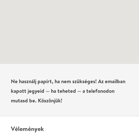
láttad?
Írj véleményt
Név
0
/
4000
Ha nem vagy belépve, vagy nem vásároltál még jegyet erre az
előadásra, akkor jóvá kell hagyjuk az írásodat, mielőtt
megjelenne.
Regisztrálj/lépj be
vagy vásárolj jegyet az
előadásra az azonnali kommenteléshez.
ELKÜLDÖM