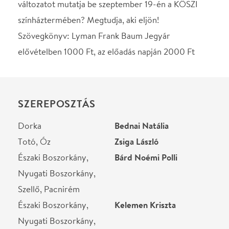
Dorka
Bednai Natália
Totó, Óz
Zsiga László
Északi Boszorkány,
Bárd Noémi Polli
Nyugati Boszorkány,
Szellő, Pacnirém
Északi Boszorkány,
Kelemen Kriszta
Nyugati Boszorkány,
Szellő, Pacnirém
Madrijesztő, Mumpic I.
Ternai Krisztina
Bádogember, Mumpic II.,
Farkas Zoltán
Henrik bácsi
Bádogember, Mumpic II.,
Gieler Csaba
Henrik bácsi
Oroszlán, Mumpic III.
Pallós Tibor
STÁBLISTA