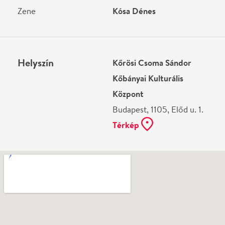
Ne használj papírt, ha nem szükséges! Az emailban
kapott jegyeid — ha teheted — a telefonodon
mutasd be. Köszönjük!
Vélemények
Még nem írtak véleményt az előadásról. Te