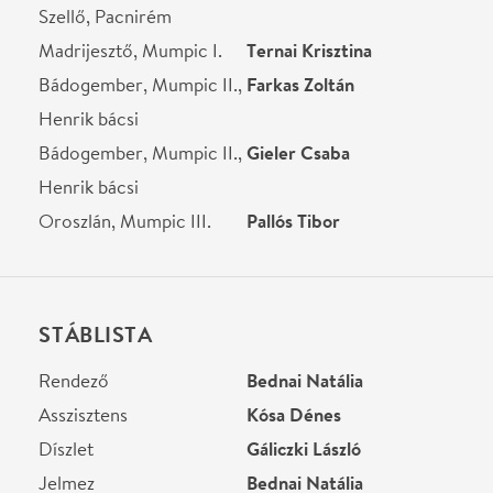
Rendező
Bednai Natália
Asszisztens
Kósa Dénes
Díszlet
Gáliczki László
Jelmez
Bednai Natália
Zene
Kósa Dénes
Helyszín
Kőrösi Csoma Sándor
Kőbányai Kulturális
Központ
Budapest, 1105, Előd u. 1.
Térkép