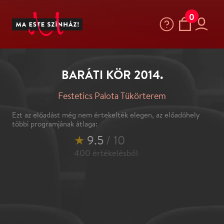
0
BARÁTI KÖR 2014.
Festetics Palota Tükörterem
Ezt az előadást még nem értekelték elegen, az előadóhely
többi programjának átlaga:
★
9.5
/ 10
400
értékelésből