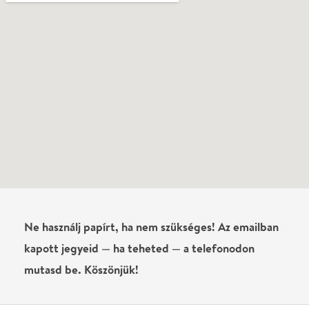
Ne használj papírt, ha nem szükséges! Az emailban
kapott jegyeid — ha teheted — a telefonodon
mutasd be. Köszönjük!
Vélemények
Még nem írtak véleményt az előadásról. Te
láttad?
Írj véleményt
Név