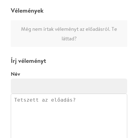
0
/
4000
Ha nem vagy belépve, vagy nem vásároltál még jegyet erre az
előadásra, akkor jóvá kell hagyjuk az írásodat, mielőtt
megjelenne.
Regisztrálj/lépj be
vagy vásárolj jegyet az
előadásra az azonnali kommenteléshez.
ELKÜLDÖM
·
·
ADATVÉDELEM
FELIRATKOZOM
KAPCSOLAT
·
·
·
·
SZÍNHÁZAINK
RÓLUNK
SAJTÓSZOBA
·
BLOG
ÁSZF
Facebookon
Instagramon
Kövess minket
&