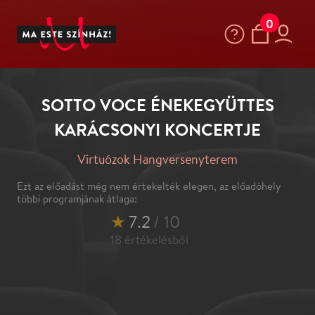
0
SOTTO VOCE ÉNEKEGYÜTTES
KARÁCSONYI KONCERTJE
Virtuózok Hangversenyterem
Ezt az előadást még nem értekelték elegen, az előadóhely
többi programjának átlaga:
★
7.2
/ 10
18
értékelésből