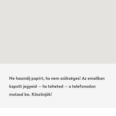
Ne használj papírt, ha nem szükséges! Az emailban
kapott jegyeid — ha teheted — a telefonodon
mutasd be. Köszönjük!
Vélemények
Még nem írtak véleményt az előadásról. Te
láttad?
Írj véleményt
Név