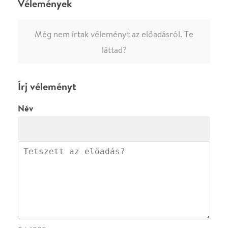
0
/
4000
Ha nem vagy belépve, vagy nem vásároltál még jegyet erre az
előadásra, akkor jóvá kell hagyjuk az írásodat, mielőtt
megjelenne.
Regisztrálj/lépj be
vagy vásárolj jegyet az
előadásra az azonnali kommenteléshez.
ELKÜLDÖM
·
·
ADATVÉDELEM
FELIRATKOZOM
KAPCSOLAT
·
·
·
·
SZÍNHÁZAINK
RÓLUNK
SAJTÓSZOBA
·
BLOG
ÁSZF
Facebookon
Instagramon
Kövess minket
&