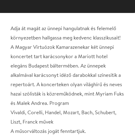
koncertet tart karácsonykor a Mariott hotel
elegáns Budapest báltermében. Az ünnepek
alkalmával karácsonyt idéző darabokkal színesítik a
repertoárt. A koncerteken olyan világhírű és neves
hazai szólisták is közreműködnek, mint Myriam Fuks
és Malek Andrea. Program
Vivaldi, Corelli, Handel, Mozart, Bach, Schubert,
Liszt, Franck művek
A műsorváltozás jogát fenntartjuk.
A gyönyörű panorámával rendelkező Budapest
bálterem méltó környezetet biztosít egy hangulatos
este eltöltéséhez. Hogy teljes legyen az élmény,
lehetőség van koncert + vacsora jegy vásárlására: a
koncert után a szállodában található Peppers!
Mediterranean Grill éttermében fogyaszthatják el