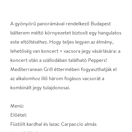
az alkalomhoz illő három fogásos vacsorát a
kombinált jegy tulajdonosai.
Menü:
Előétel:
Füstölt kardhal és lazac Carpaccio almás
tormahabbal
vagy
Előétel kínálat: Bruschetta, grillezett padlizsán, San
Daniele sonka és Grana Padano sajt
vagy
Grillezett Halumi sajt, parajsalátával, citrommal és
olívaolajjal
Főétel:
Rózsaszínre sült kacsacomb áfonyával, párolt
lilakáposztával és pirított burgonyával