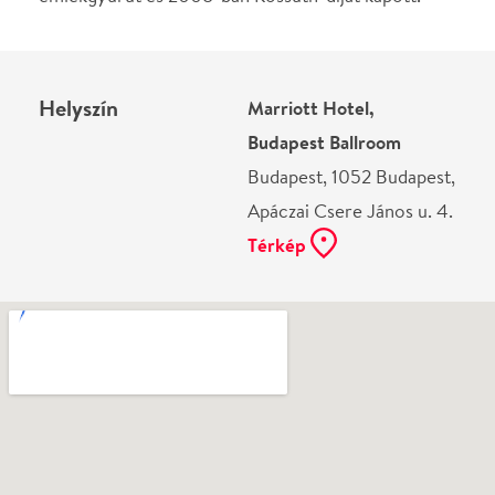
mutasd be. Köszönjük!
Vélemények
Még nem írtak véleményt az előadásról. Te
láttad?
Írj véleményt
Név