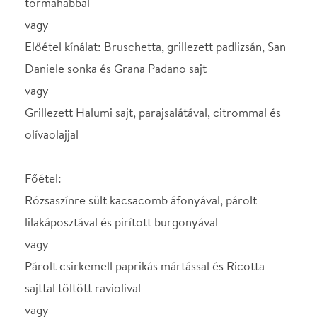
vagy
Párolt csirkemell paprikás mártással és Ricotta
sajttal töltött raviolival
vagy
Grillezett polenta tortácska sütőtökpürével és kerti
zöldekkel
Desszert:
Csokoládé soufflé konyakos meggyel,
vaníliafagylalttal
vagy
Frissen készített házi szorbék
vagy
Gesztenyés ganache ropogós mandulával,
csokoládéöntettel
Korlátlan üdítőital fogyasztás.