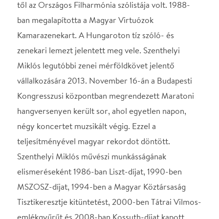
Térkép
Ne használj papírt, ha nem szükséges! Az emailban
kapott jegyeid — ha teheted — a telefonodon