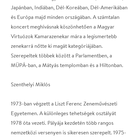
Miklós legutóbbi zenei mérföldkövet jelentő
vállalkozására 2013. November 16-án a Budapesti
Kongresszusi központban megrendezett Maratoni
hangversenyen került sor, ahol egyetlen napon,
négy koncertet muzsikált végig. Ezzel a
teljesítményével magyar rekordot döntött.
Szenthelyi Miklós művészi munkásságának
elismeréseként 1986-ban Liszt-díjat, 1990-ben
MSZOSZ-díjat, 1994-ben a Magyar Köztársaság
Tisztikeresztje kitüntetést, 2000-ben Tátrai Vilmos-
emlékgyűrűt és 2008-ban Kossuth-díjat kapott.
Helyszín
Marriott Hotel,
Budapest Ballroom
Budapest, 1052 Budapest,
Apáczai Csere János u. 4.