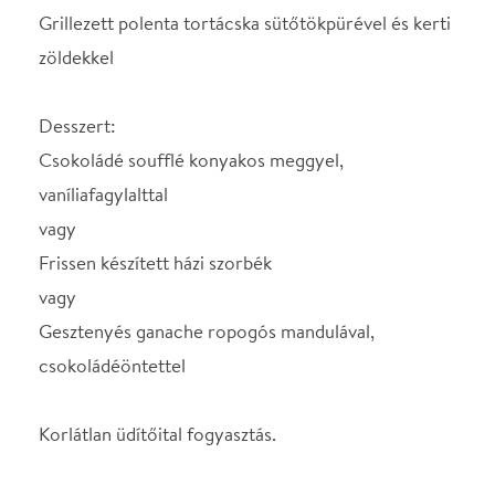
Magyar Virtuózok Kamarazenekar
1988-ban alapította Szenthelyi Miklós Kossuth-díjas
hegedűművész, a Liszt Ferenc Zeneművészeti
Egyetem tanára, a főiskolán végzett fiatal
tehetséges tanítványaiból.
A kamarazenekar 25 éve a magyar komolyzenei
élet kiemelkedő szereplője, a legtöbbet
foglalkoztatott zenekar. A repertoár a Barokktól a
20. századi zenéig terjed. Olyan zeneszerzők művei
csendülnek fel koncertjeiken, mint Bach, Vivaldi,
Mozart, Haydn, Tchaikovsky, Verdi és Bartók, stb.
Megalakulásuktól kezdve igen sikeres külföldi
pályafutást mondhat magáénak az együttes,
koncerteztek az Egyesült Államokban, Kanadában,
Japánban, Indiában, Dél-Koreában, Dél-Amerikában