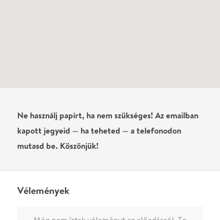
0
/
4000
Ha nem vagy belépve, vagy nem vásároltál még jegyet erre az
előadásra, akkor jóvá kell hagyjuk az írásodat, mielőtt
megjelenne.
Regisztrálj/lépj be
vagy vásárolj jegyet az
előadásra az azonnali kommenteléshez.
ELKÜLDÖM
·
·
ADATVÉDELEM
FELIRATKOZOM
KAPCSOLAT
·
·
·
·
SZÍNHÁZAINK
RÓLUNK
SAJTÓSZOBA
·
BLOG
ÁSZF
Facebookon
Instagramon
Kövess minket
&