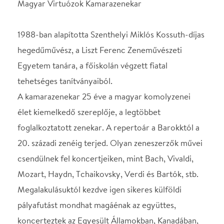
és Európa majd minden országában. A számtalan
koncert meghívásnak köszönhetően a Magyar
Virtuózok Kamarazenekar mára a legismertebb
zenekarrá nőtte ki magát kategóriájában.
Szerepeltek többek között a Parlamentben, a
MÜPÁ-ban, a Mátyás templomban és a Hiltonban.
Szenthelyi Miklós
1973-ban végzett a Liszt Ferenc Zeneművészeti
Egyetemen. A különleges tehetségek osztályát
1978 óta vezeti. Pályája kezdetén több rangos
nemzetközi versenyen is sikeresen szerepelt. 1975-
től az Országos Filharmónia szólistája volt. 1988-
ban megalapította a Magyar Virtuózok
Kamarazenekart. A Hungaroton tíz szóló- és
zenekari lemezt jelentett meg vele. Szenthelyi