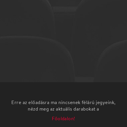
Erre az előadásra ma nincsenek félárú jegyeink,
nézd meg az aktuális darabokat a
Főoldalon!
Adja át magát az ünnepi hangulatnak és felemelő
környezetben hallgassa meg kedvenc klasszikusait!
A Magyar Virtuózok Kamarazenekar két ünnepi