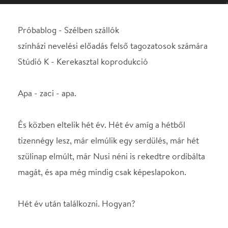
Apa - zaci - apa.
És közben eltelik hét év. Hét év amíg a hétből
tizennégy lesz, már elmúlik egy serdülés, már hét
szülinap elmúlt, már Nusi néni is rekedtre ordibálta
magát, és apa még mindig csak képeslapokon.
Hét év után találkozni. Hogyan?
SZEREPOSZTÁS
Mirka
Bagaméry Orsolya
Julo
Nyakó Júlia
Káló
Spilák Lajos
Doja
Homonnai Katalin
Toma
Lovas Dániel