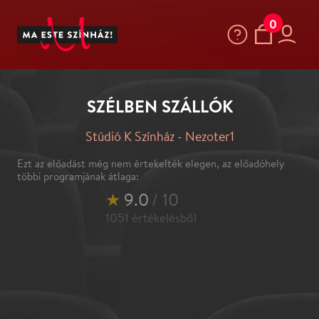
0
SZÉLBEN SZÁLLÓK
Stúdió K Színház - Nezoter1
Ezt az előadást még nem értekelték elegen, az előadóhely
többi programjának átlaga:
★
9.0
/ 10
1051
értékelésből