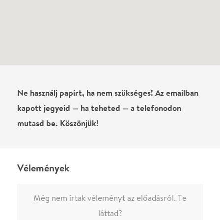
Még nem írtak véleményt az előadásról. Te
láttad?
Írj véleményt
Név
0
/
4000
Ha nem vagy belépve, vagy nem vásároltál még jegyet erre az
előadásra, akkor jóvá kell hagyjuk az írásodat, mielőtt
megjelenne.
Regisztrálj/lépj be
vagy vásárolj jegyet az
előadásra az azonnali kommenteléshez.