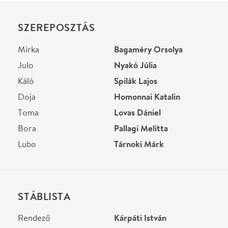
Bora
Pallagi Melitta
Lubo
Tárnoki Márk
STÁBLISTA
Rendező
Kárpáti István
Helyszín
Stúdió K Színház
Budapest, 1092, Ráday
utca 32.
Térkép