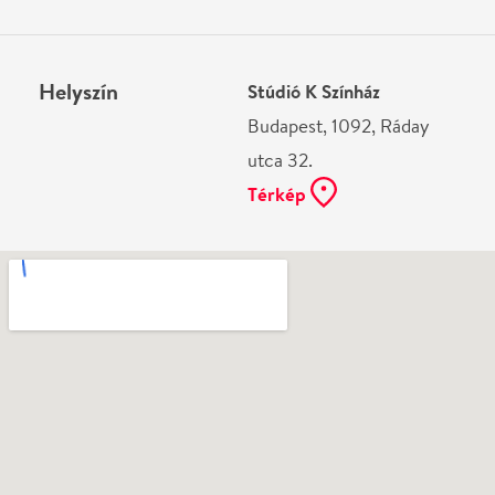
Ne használj papírt, ha nem szükséges! Az emailban
kapott jegyeid — ha teheted — a telefonodon
mutasd be. Köszönjük!
Vélemények