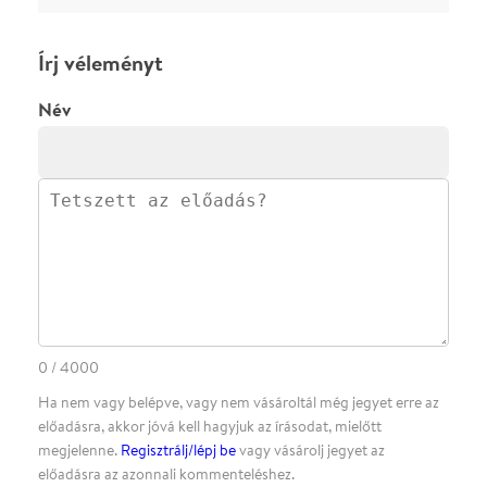
ELKÜLDÖM
·
·
ADATVÉDELEM
FELIRATKOZOM
KAPCSOLAT
·
·
·
·
SZÍNHÁZAINK
RÓLUNK
SAJTÓSZOBA
·
BLOG
ÁSZF
Facebookon
Instagramon
Kövess minket
&