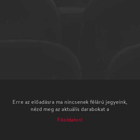
Erre az előadásra ma nincsenek félárú jegyeink,
nézd meg az aktuális darabokat a
Főoldalon!
Próbablog - Szélben szállók
színházi nevelési előadás felső tagozatosok számára
Stúdió K - Kerekasztal koprodukció