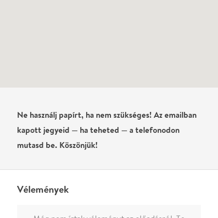
kapott jegyeid — ha teheted — a telefonodon
mutasd be. Köszönjük!
Vélemények
Még nem írtak véleményt az előadásról. Te
láttad?
Írj véleményt
Név