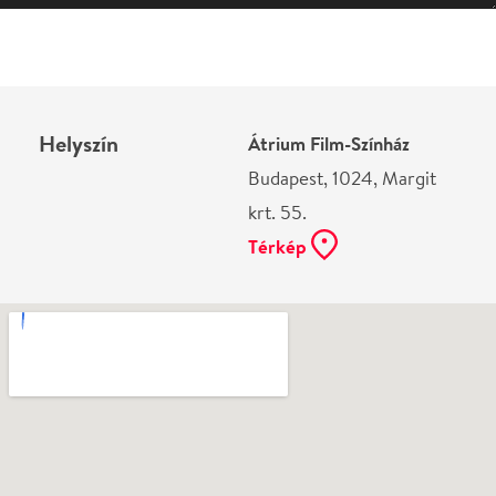
krt. 55.
Térkép
Ne használj papírt, ha nem szükséges! Az emailban