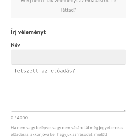
0
/
4000
Ha nem vagy belépve, vagy nem vásároltál még jegyet erre az
előadásra, akkor jóvá kell hagyjuk az írásodat, mielőtt
megjelenne.
Regisztrálj/lépj be
vagy vásárolj jegyet az
előadásra az azonnali kommenteléshez.
ELKÜLDÖM
·
·
ADATVÉDELEM
FELIRATKOZOM
KAPCSOLAT
·
·
·
·
SZÍNHÁZAINK
RÓLUNK
SAJTÓSZOBA
·
BLOG
ÁSZF
Facebookon
Instagramon
Kövess minket
&