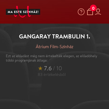
0
GANGARAY TRAMBULIN 1.
Átrium Film-Színház
Ezt az előadást még nem értekelték elegen, az előadóhely
többi programjának átlaga:
★
7.6
/ 10
83
értékelésből