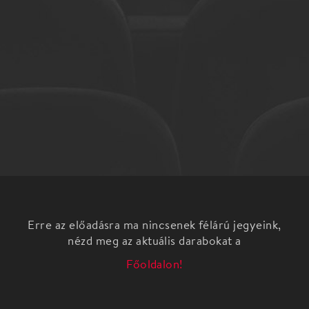
Erre az előadásra ma nincsenek félárú jegyeink,
nézd meg az aktuális darabokat a
Főoldalon!
Helyszín
Átrium Film-Színház
Budapest, 1024, Margit