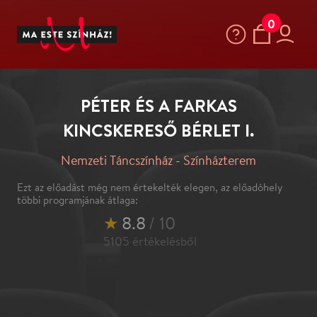
0
PÉTER ÉS A FARKAS
KINCSKERESŐ BÉRLET I.
Nemzeti Táncszínház - Színházterem
Ezt az előadást még nem értekelték elegen, az előadóhely
többi programjának átlaga:
★
8.8
/ 10
5105
értékelésből