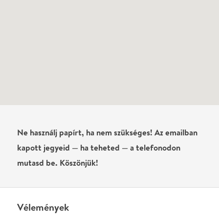
Ne használj papírt, ha nem szükséges! Az emailban
kapott jegyeid — ha teheted — a telefonodon
mutasd be. Köszönjük!
Vélemények
Még nem írtak véleményt az előadásról. Te
láttad?
Írj véleményt
Név