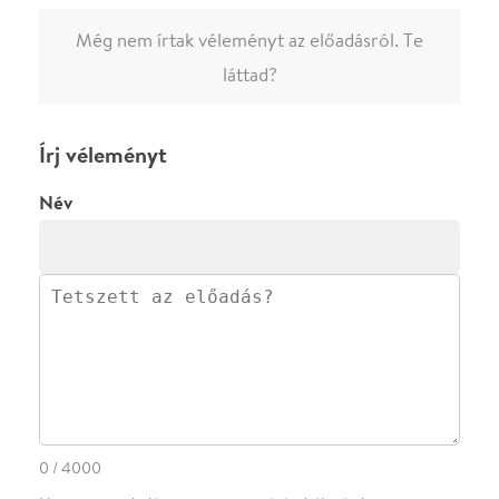
0
/
4000
Ha nem vagy belépve, vagy nem vásároltál még jegyet erre az
előadásra, akkor jóvá kell hagyjuk az írásodat, mielőtt
megjelenne.
Regisztrálj/lépj be
vagy vásárolj jegyet az
előadásra az azonnali kommenteléshez.
ELKÜLDÖM
·
·
ADATVÉDELEM
FELIRATKOZOM
KAPCSOLAT
·
·
·
·
SZÍNHÁZAINK
RÓLUNK
SAJTÓSZOBA
·
BLOG
ÁSZF
Facebookon
Instagramon
Kövess minket
&