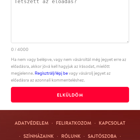
·
·
·
·
SZÍNHÁZAINK
RÓLUNK
SAJTÓSZOBA
·
BLOG
ÁSZF
Facebookon
Instagramon
Kövess minket
&