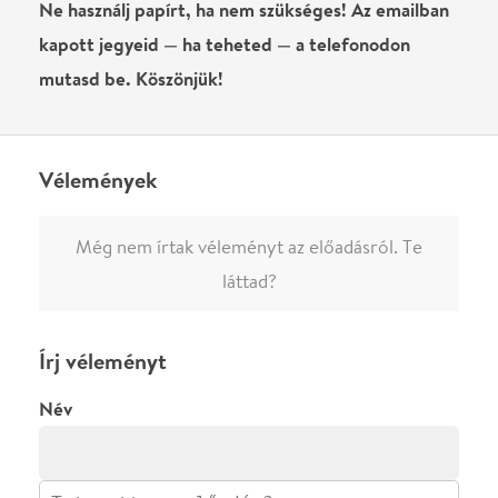
Írj véleményt
Név
0
/
4000
Ha nem vagy belépve, vagy nem vásároltál még jegyet erre az
előadásra, akkor jóvá kell hagyjuk az írásodat, mielőtt
megjelenne.
Regisztrálj/lépj be
vagy vásárolj jegyet az
előadásra az azonnali kommenteléshez.
ELKÜLDÖM
·
·
ADATVÉDELEM
FELIRATKOZOM
KAPCSOLAT