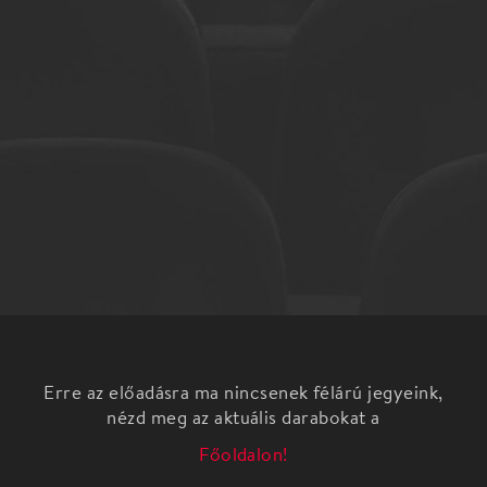
Erre az előadásra ma nincsenek félárú jegyeink,
nézd meg az aktuális darabokat a
Főoldalon!
Hideg vízben fürdetett gondolatok
Takács Bence Ervin estje.Az esten, improvizatív