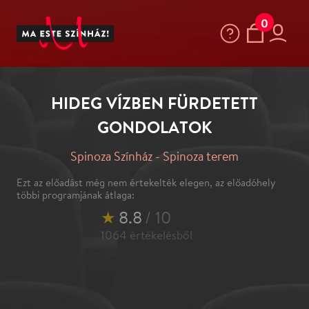
0
HIDEG VÍZBEN FÜRDETETT
GONDOLATOK
Spinoza Színház - Spinoza terem
Ezt az előadást még nem értekelték elegen, az előadóhely
többi programjának átlaga:
★
8.8
/ 10
1064
értékelésből