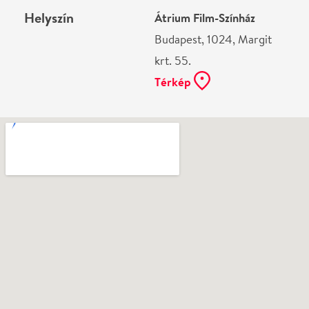
Ne használj papírt, ha nem szükséges! Az emailban
kapott jegyeid — ha teheted — a telefonodon
mutasd be. Köszönjük!
Vélemények
Még nem írtak véleményt az előadásról. Te
láttad?
Írj véleményt