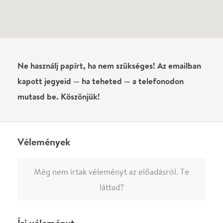
Név
0
/
4000
Ha nem vagy belépve, vagy nem vásároltál még jegyet erre az
előadásra, akkor jóvá kell hagyjuk az írásodat, mielőtt
megjelenne.
Regisztrálj/lépj be
vagy vásárolj jegyet az
előadásra az azonnali kommenteléshez.
ELKÜLDÖM
·
·
ADATVÉDELEM
FELIRATKOZOM
KAPCSOLAT
·
·
·
·
SZÍNHÁZAINK
RÓLUNK
SAJTÓSZOBA