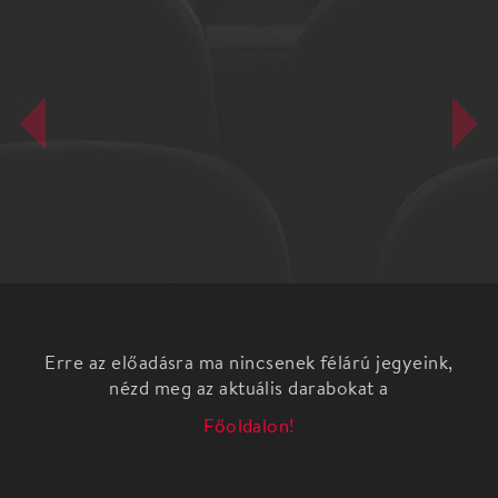
Erre az előadásra ma nincsenek félárú jegyeink,
nézd meg az aktuális darabokat a
Főoldalon!
Heti Válasz Filmklub: Makk Károly: Szerelem
fekete-fehér, magyar filmdráma, 85 perc, 1971 -
film és közönségtalálkozó