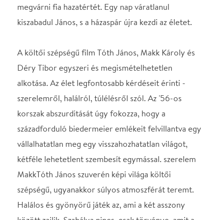
századforduló biedermeier emlékeit felvillantva egy
vállalhatatlan meg egy visszahozhatatlan világot,
kétféle lehetetlent szembesít egymással. szerelem
MakkTóth János szuverén képi világa költői
szépségű, ugyanakkor súlyos atmoszférát teremt.
Halálos és gyönyörű játék az, ami a két asszony
között zajlik. Szabálya nincs, csak törvénye, amit a
normák felett levő, legmagasabb rendű emberség
szab. A Szerelem minden idők egyik legszebb
magyar alkotása, mely méltó helyet foglal el a
"Budapesti tizenkettő" filmjei között, s a
világegyetemes filmművészetében.
Szereplő(k): Darvas Lili (öregasszony), Törőcsik
Mari (Luca), Darvas Iván (János), Mensáros László
(orvos), Orsolya Erzsi (Irén), Bitskey Tibor (Feri),
Szakács Eszter (Erzsi), Ambrus András (börtönőr)