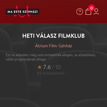
0
HETI VÁLASZ FILMKLUB
Átrium Film-Színház
Ezt az előadást még nem értekelték elegen, az előadóhely
többi programjának átlaga:
★
7.6
/ 10
83
értékelésből