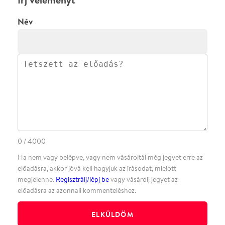
·
BLOG
ÁSZF
Facebookon
Instagramon
Kövess minket
&