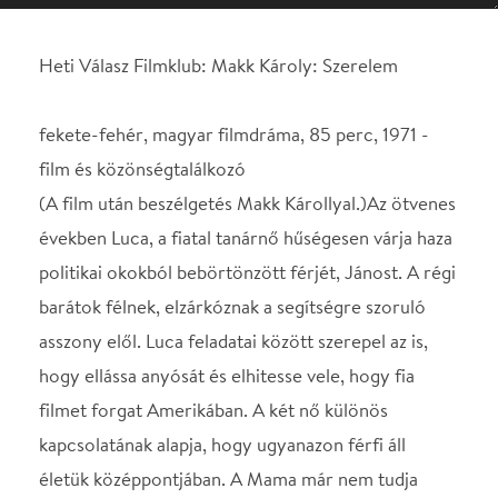
(A film után beszélgetés Makk Károllyal.)Az ötvenes
években Luca, a fiatal tanárnő hűségesen várja haza
politikai okokból bebörtönzött férjét, Jánost. A régi
barátok félnek, elzárkóznak a segítségre szoruló
asszony elől. Luca feladatai között szerepel az is,
hogy ellássa anyósát és elhitesse vele, hogy fia
filmet forgat Amerikában. A két nő különös
kapcsolatának alapja, hogy ugyanazon férfi áll
életük középpontjában. A Mama már nem tudja
megvárni fia hazatértét. Egy nap váratlanul
kiszabadul János, s a házaspár újra kezdi az életet.
A költői szépségű film Tóth János, Makk Károly és
Déry Tibor egyszeri és megismételhetetlen
alkotása. Az élet legfontosabb kérdéseit érinti -
szerelemről, halálról, túlélésről szól. Az '56-os
korszak abszurditását úgy fokozza, hogy a