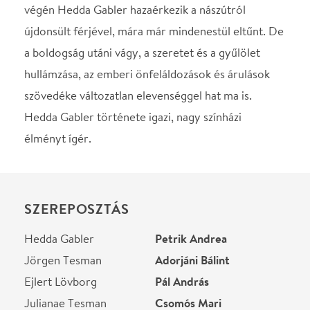
SZEREPOSZTÁS
Hedda Gabler
Petrik Andrea
Jörgen Tesman
Adorjáni Bálint
Ejlert Lövborg
Pál András
Julianae Tesman
Csomós Mari
Brack bíró
Hirtling István
Elvstedné
Martinovics Dorina
Berte
Martin Márta
STÁBLISTA
Rendező
Valló Péter
A rendező munkatársa
Őri Rózsa
Dramaturg
Morcsányi Géza