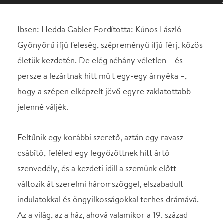
hogy a szépen elképzelt jövő egyre zaklatottabb
jelenné váljék.
Feltűnik egy korábbi szerető, aztán egy ravasz
csábító, feléled egy legyőzöttnek hitt ártó
szenvedély, és a kezdeti idill a szemünk előtt
változik át szerelmi háromszöggel, elszabadult
indulatokkal és öngyilkosságokkal terhes drámává.
Az a világ, az a ház, ahová valamikor a 19. század
végén Hedda Gabler hazaérkezik a nászútról
újdonsült férjével, mára már mindenestül eltűnt. De
a boldogság utáni vágy, a szeretet és a gyűlölet
hullámzása, az emberi önfeláldozások és árulások
szövedéke változatlan elevenséggel hat ma is.
Hedda Gabler története igazi, nagy színházi
élményt ígér.