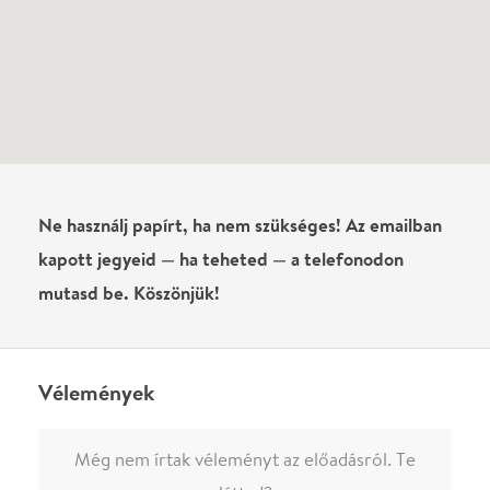
Írj véleményt
Név
0
/
4000
Ha nem vagy belépve, vagy nem vásároltál még jegyet erre az
előadásra, akkor jóvá kell hagyjuk az írásodat, mielőtt
megjelenne.
Regisztrálj/lépj be
vagy vásárolj jegyet az
előadásra az azonnali kommenteléshez.
ELKÜLDÖM