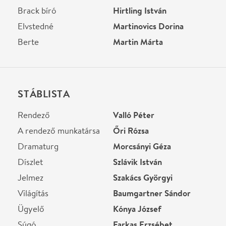
Díszlet
Szlávik István
Jelmez
Szakács Györgyi
Világítás
Baumgartner Sándor
Ügyelő
Kónya József
Súgó
Farkas Erzsébet
Helyszín
Radnóti Miklós Színház
Budapest, 1065,
Nagymező u. 11.
Térkép