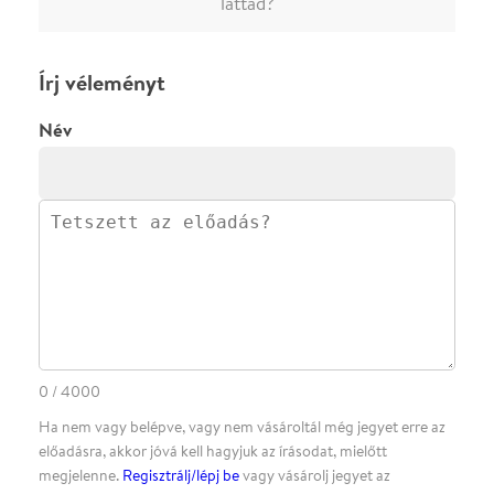
·
·
ADATVÉDELEM
FELIRATKOZOM
KAPCSOLAT
·
·
·
·
SZÍNHÁZAINK
RÓLUNK
SAJTÓSZOBA
·
BLOG
ÁSZF
Facebookon
Instagramon
Kövess minket
&