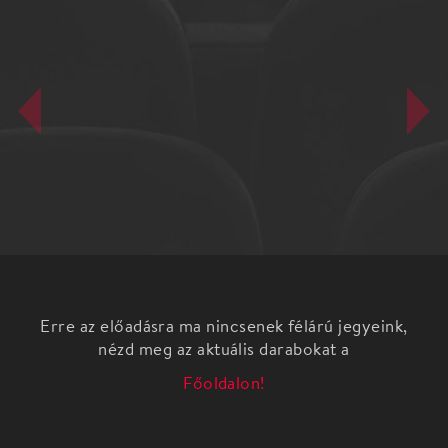
Erre az előadásra ma nincsenek félárú jegyeink,
nézd meg az aktuális darabokat a
Főoldalon!
Ibsen: Hedda Gabler Fordította: Kúnos László
Gyönyörű ifjú feleség, szépreményű ifjú férj, közös
életük kezdetén. De elég néhány véletlen – és
persze a lezártnak hitt múlt egy-egy árnyéka –,