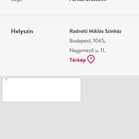
Ne használj papírt, ha nem szükséges! Az emailban
kapott jegyeid — ha teheted — a telefonodon
mutasd be. Köszönjük!
Vélemények
Még nem írtak véleményt az előadásról. Te
láttad?