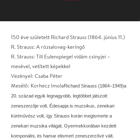
R. Strauss: Till Eulenspiegel vidám csínyjei –
mesével, vetített képekkel
Vezényel: Csaba Péter
Mesélő: Korhecz Imola
Richard Strauss (1864–1949)a
20. század egyik legnagyobb, legtöbbet játszott
zeneszerzője volt. Édesapja is muzsikus, zenekari
kürtművész volt, így Strauss korán megismerte a
zenekari muzsika világát. Gyermekkorában kezdett
komponálni, és hamar elismert zeneszerzővé vált.
Életének első szakaszában, 1900-ig szimfonikus
költemények tartoztak a fő művei közé, attól kezdve
elsősorban operákat írt. A szimfonikus költeményben
többnyire valamilyen irodalmi művet, történelmi
eseményt, vagy mélyről fakadó gondolatot írnak át a zene
nyelvére. E művek egyike a népszerű holland
mesefigurát, Till Eulenspiegelt mutatja be.