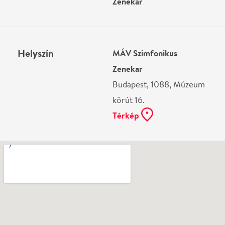
Ne használj papírt, ha nem szükséges! Az emailban
kapott jegyeid — ha teheted — a telefonodon
mutasd be. Köszönjük!
Vélemények
Még nem írtak véleményt az előadásról. Te