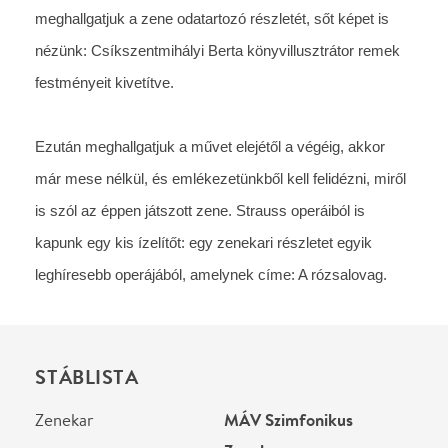
STÁBLISTA
Zenekar
MÁV Szimfonikus
Zenekar
Helyszín
MÁV Szimfonikus
Zenekar
Budapest, 1088, Múzeum
körút 16.
Térkép