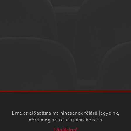
Erre az előadásra ma nincsenek félárú jegyeink,
nézd meg az aktuális darabokat a
Főoldalon!
150 éve született Richard Strauss (1864. június 11.)
R. Strauss: A rózsalovag-keringő