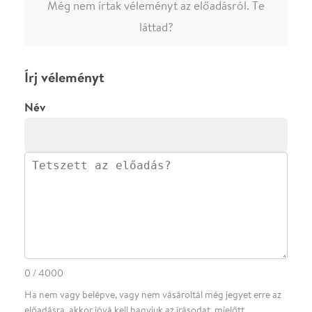
·
·
ADATVÉDELEM
FELIRATKOZOM
KAPCSOLAT
·
·
·
·
SZÍNHÁZAINK
RÓLUNK
SAJTÓSZOBA
·
BLOG
ÁSZF
Facebookon
Instagramon
Kövess minket
&