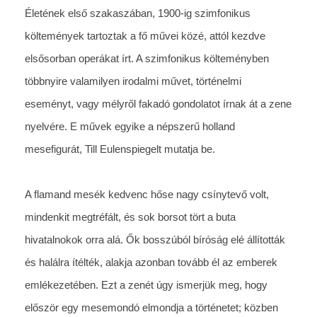
A flamand mesék kedvenc hőse nagy csínytevő volt,
mindenkit megtréfált, és sok borsot tört a buta
hivatalnokok orra alá. Ők bosszúból bíróság elé állították
és halálra ítélték, alakja azonban tovább él az emberek
emlékezetében. Ezt a zenét úgy ismerjük meg, hogy
először egy mesemondó elmondja a történetet; közben
meghallgatjuk a zene odatartozó részletét, sőt képet is
nézünk: Csíkszentmihályi Berta könyvillusztrátor remek
festményeit kivetítve.
Ezután meghallgatjuk a művet elejétől a végéig, akkor
már mese nélkül, és emlékezetünkből kell felidézni, miről
is szól az éppen játszott zene. Strauss operáiból is
kapunk egy kis ízelítőt: egy zenekari részletet egyik
leghíresebb operájából, amelynek címe: A rózsalovag.