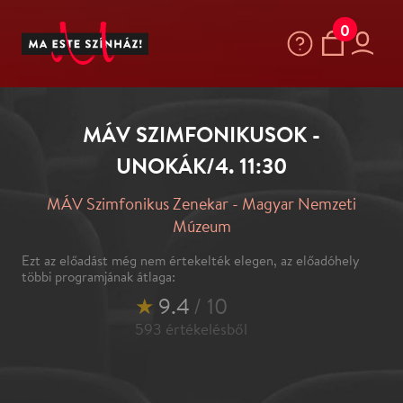
0
MÁV SZIMFONIKUSOK -
UNOKÁK/4. 11:30
MÁV Szimfonikus Zenekar - Magyar Nemzeti
Múzeum
Ezt az előadást még nem értekelték elegen, az előadóhely
többi programjának átlaga:
★
9.4
/ 10
593
értékelésből