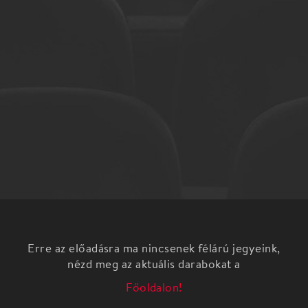
Erre az előadásra ma nincsenek félárú jegyeink,
nézd meg az aktuális darabokat a
Főoldalon!
Amikor Kobajasi Kenicsiro 1974-ben megnyerte a
Magyar Televízió I. Nemzetközi
Karmesterversenyét – túl azon, hogy a közönség a