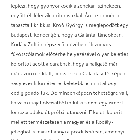
vagy ezer kilométerrel keletebbre, mint ahogy
eddig gondoltuk. De mindenképpen tehetségre vall,
ha valaki saját olvasatból indul ki s nem egy ismert
lemezprodukciót próbál utánozni. E keleti kolorit
mellett természetesen a magyar és a Kodály-
jellegből is maradt annyi a produkcióban, amennyi
lázba hozta a közönséget".
Műsor:
Rossini: A sevillai borbély – Nyitány
Kodály: Galántai táncok
Berlioz: Fantasztikus szimfónia
Vezényel: Kobajasi Kenicsiro