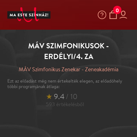
0
MÁV SZIMFONIKUSOK -
ERDÉLYI/4. ZA
MÁV Szimfonikus Zenekar - Zeneakadémia
Ezt az előadást még nem értekelték elegen, az előadóhely
többi programjának átlaga:
★
9.4
/ 10
593
értékelésből