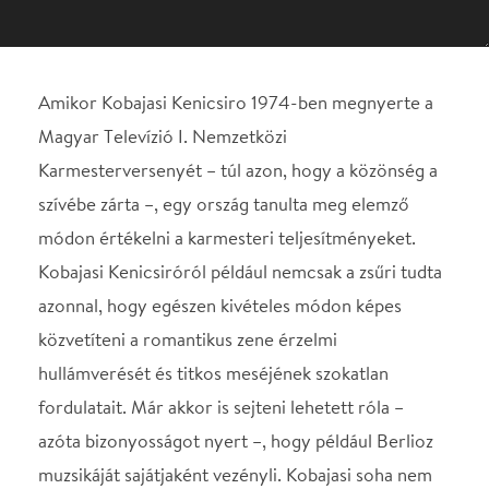
szívébe zárta –, egy ország tanulta meg elemző
módon értékelni a karmesteri teljesítményeket.
Kobajasi Kenicsiróról például nemcsak a zsűri tudta
azonnal, hogy egészen kivételes módon képes
közvetíteni a romantikus zene érzelmi
hullámverését és titkos meséjének szokatlan
fordulatait. Már akkor is sejteni lehetett róla –
azóta bizonyosságot nyert –, hogy például Berlioz
muzsikáját sajátjaként vezényli. Kobajasi soha nem
leplezi, hogy gyönyörködik a zenekari színekben,
együtt él, lélegzik a ritmusokkal. Ám azon még a
tapasztalt kritikus, Kroó György is meglepődött egy
budapesti koncertjén, hogy a Galántai táncokban,
Kodály Zoltán népszerű művében, "bizonyos
fúvósszólamok előtérbe helyezésével olyan keleties
koloritot adott a darabnak, hogy a hallgató már-
már azon meditált, nincs-e ez a Galánta a térképen