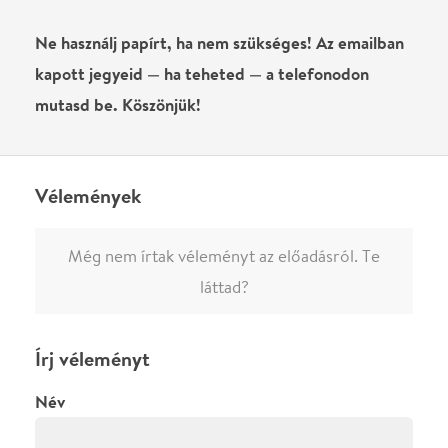
0
/
4000
Ha nem vagy belépve, vagy nem vásároltál még jegyet erre az
előadásra, akkor jóvá kell hagyjuk az írásodat, mielőtt
megjelenne.
Regisztrálj/lépj be
vagy vásárolj jegyet az
előadásra az azonnali kommenteléshez.
ELKÜLDÖM
·
·
ADATVÉDELEM
FELIRATKOZOM
KAPCSOLAT
·
·
·
·
SZÍNHÁZAINK
RÓLUNK
SAJTÓSZOBA
·
BLOG
ÁSZF
Facebookon
Instagramon
Kövess minket
&