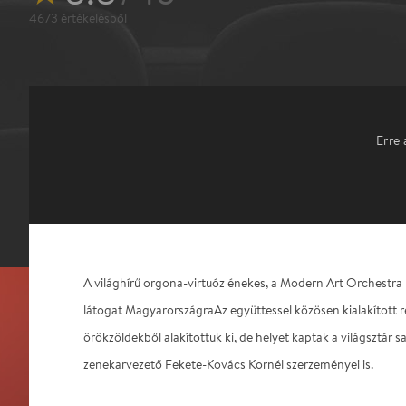
4673
értékelésből
Erre 
A világhírű orgona-virtuóz énekes, a Modern Art Orchestra
látogat MagyarországraAz együttessel közösen kialakított r
örökzöldekből alakítottuk ki, de helyet kaptak a világsztár sa
zenekarvezető Fekete-Kovács Kornél szerzeményei is.