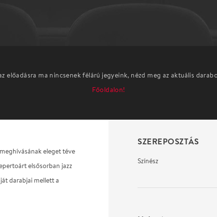
az előadásra ma nincsenek félárú jegyeink, nézd meg az aktuális darab
Főoldalon!
SZEREPOSZTÁS
 meghívásának eleget téve
Színész
epertoárt elsősorban jazz
ját darabjai mellett a