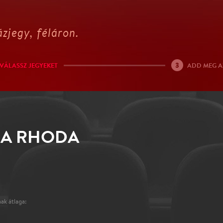
zjegy, féláron.
3
VÁLASSZ JEGYEKET
ADD MEG A
RA RHODA
ak átlaga: