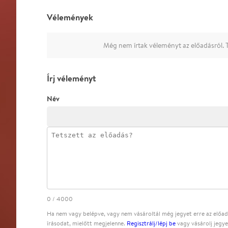
Vélemények
Még nem írtak véleményt az előadásról. T
Írj véleményt
Név
0
/
4000
Ha nem vagy belépve, vagy nem vásároltál még jegyet erre az előadá
írásodat, mielőtt megjelenne.
Regisztrálj/lépj be
vagy vásárolj jegye