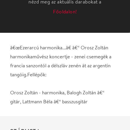
â€œEzerarcú harmonika...â€ â€“ Orosz Zoltán
harmonikaművész koncertje - zenei csemegék a
francia sanzontól a délszláv zenén át az argentin
tangóig.Fellépők:
Orosz Zoltán - harmonika, Balogh Zoltán â€“
gitár, Lattmann Béla â€“ basszusgitár
STÁBLISTA
Harmónikaművész
Orosz Zoltán
Helyszín
Benczúr Ház Szabadtéri
Színpad
Budapest, 1068, Benczúr