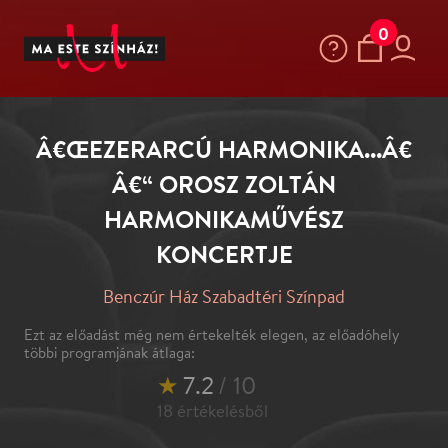
0
Â€ŒEZERARCÚ HARMONIKA...Â€
Â€“ OROSZ ZOLTÁN
HARMONIKAMŰVÉSZ
KONCERTJE
Benczúr Ház Szabadtéri Színpad
Ezt az előadást még nem értekelték elegen, az előadóhely
többi programjának átlaga:
★
7.2
/ 10
18
értékelésből