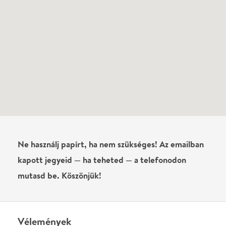
mutasd be. Köszönjük!
Vélemények
Még nem írtak véleményt az előadásról. Te
láttad?
Írj véleményt
Név