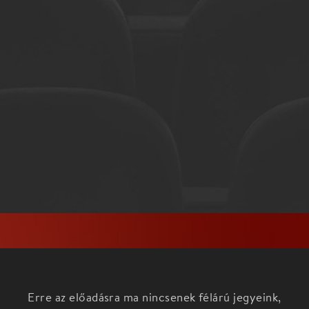
Erre az előadásra ma nincsenek félárú jegyeink,
nézd meg az aktuális darabokat a
Főoldalon!