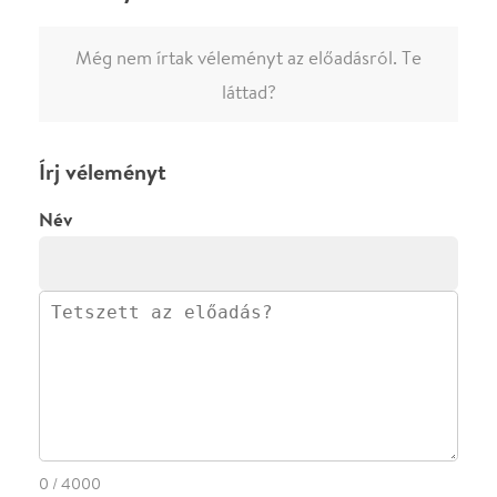
0
/
4000
Ha nem vagy belépve, vagy nem vásároltál még jegyet erre az
előadásra, akkor jóvá kell hagyjuk az írásodat, mielőtt
megjelenne.
Regisztrálj/lépj be
vagy vásárolj jegyet az
előadásra az azonnali kommenteléshez.
ELKÜLDÖM
·
·
ADATVÉDELEM
FELIRATKOZOM
KAPCSOLAT
·
·
·
·
SZÍNHÁZAINK
RÓLUNK
SAJTÓSZOBA
·
BLOG
ÁSZF
Facebookon
Instagramon
Kövess minket
&