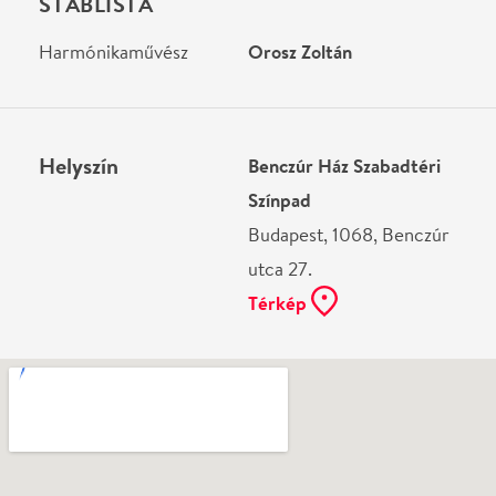
utca 27.
Térkép
Ne használj papírt, ha nem szükséges! Az emailban
kapott jegyeid — ha teheted — a telefonodon