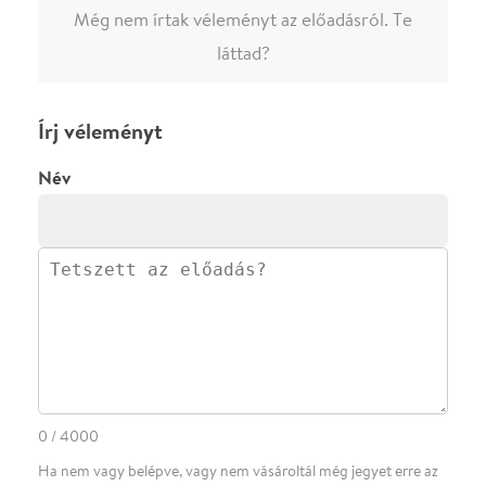
0
/
4000
Ha nem vagy belépve, vagy nem vásároltál még jegyet erre az
előadásra, akkor jóvá kell hagyjuk az írásodat, mielőtt
megjelenne.
Regisztrálj/lépj be
vagy vásárolj jegyet az
előadásra az azonnali kommenteléshez.
ELKÜLDÖM
·
·
ADATVÉDELEM
FELIRATKOZOM
KAPCSOLAT
·
·
·
·
SZÍNHÁZAINK
RÓLUNK
SAJTÓSZOBA
·
BLOG
ÁSZF
Facebookon
Instagramon
Kövess minket
&