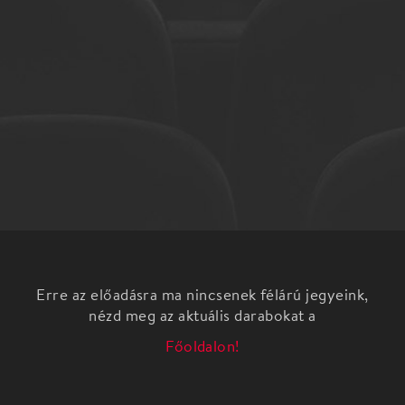
Erre az előadásra ma nincsenek félárú jegyeink,
nézd meg az aktuális darabokat a
Főoldalon!
Örökké a tied (Forever yours)
Norvég film (2005), 52 perc
Rendezte: Monica CsangoA nagy port felvert