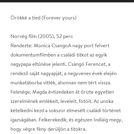
dokumentumfilmben a családi titkot az egyik
nagypapa eltűnése jelenti. Csángó Ferencet, a
rendező saját nagyapját, a negyvenes évek elején
munkatáborba vitték, ahonnan nem tért vissza.
Felesége, Magda évtizedeken át őrizte egyetlen
szerelmének emlékeit, leveleit, fotóit. Az unoka
kételkedni kezd a sokszor elmesélt családi történet
igazságában. Felkerekedik, és egészen Indiáig megy,
hogy végre fény derüljön a titokra.
A film előtt bevezetőt mond: Surányi Vera
Helyszín
Spinoza Színház
Budapest, 1074, Dob u.
15.
Térkép