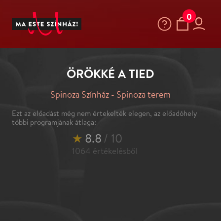
0
ÖRÖKKÉ A TIED
Spinoza Színház - Spinoza terem
Ezt az előadást még nem értekelték elegen, az előadóhely
többi programjának átlaga:
★
8.8
/ 10
1064
értékelésből