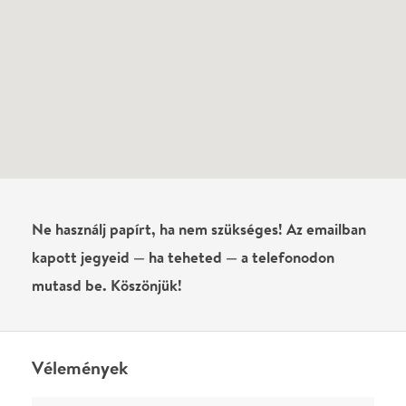
Vélemények
Még nem írtak véleményt az előadásról. Te
láttad?
Írj véleményt
Név