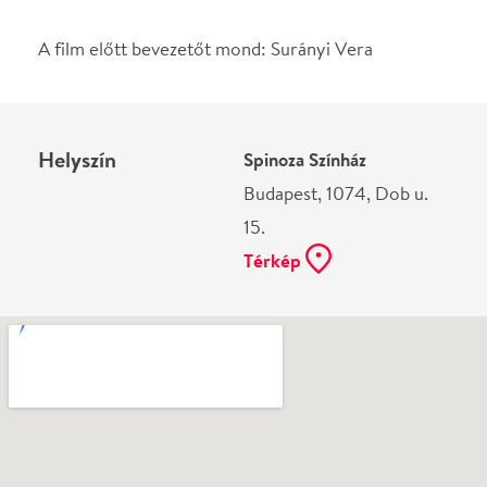
Ne használj papírt, ha nem szükséges! Az emailban
kapott jegyeid — ha teheted — a telefonodon
mutasd be. Köszönjük!